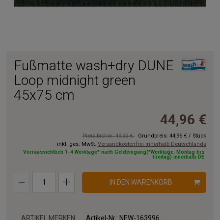
Fußmatte wash+dry DUNE
Loop midnight green
45x75 cm
44,96 €
Preis bisher: 49,95 €
Grundpreis:
44,96 €
/
Stück
inkl. ges. MwSt.
Versandkostenfrei innerhalb Deutschlands
Vorraussichtlich 1-4 Werktage* nach Geldeingang(*Werktage: Montag bis
Freitag) innerhalb DE
IN DEN WARENKORB
ARTIKEL MERKEN
Artikel-Nr.:
NEW-163996