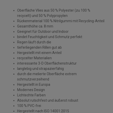
Oberfläche Vlies aus 50 % Polyester (zu 100 %
recycelt) und 50 % Polypropylen
Rückenmaterial 100 % Nitrilgummi mit Recycling-Anteil
Gesamthöhe ca. 8 mm
Geeignet für Outdoor und Indoor
bindet Feuchtigkeit und Schmutz perfekt
Regen läuft durch die
tieferliegenden Rillen gut ab
Hergestellt mit einem Anteil
recycelter Materialien
interessante 3-D Oberflächenstruktur
langlebig und strapazierfähig
durch die melierte Oberfläche extrem
schmutzverzeihend
Hergestellt in Europa
Modernes Design
Lichtechte Farben
Absolut rutschfest und äußerst robust
100 % PVC-frei
Hergestellt nach ISO 14001:2015