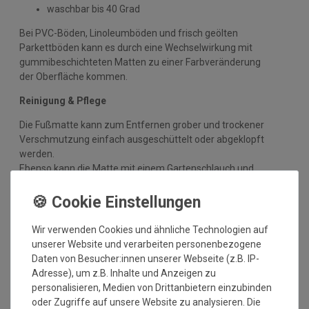
waschbar bis 40 Grad
Bei PVC-Böden, Linoleumböden und frisch geölten
Parkettböden kann es durch eine Wechselwirkung mit
gummibeschichteten Matten zu einer Farbveränderung
der Oberfläche kommen.
Reinigung & Pflege
Die Fußmatte kann zum Entfernen grober und trockener
Verschmutzung einfach ausgeschüttelt oder abgeklopft
werden.
Ebenso kann die Matte mit einem Gartenschlauch und
Wasser (bitte kein Hochdruckreiniger) von stärkerer
Verschmutzung befreit werden.
Nach der Reinigung mit dem Wasserschlauch legen Sie
Wir verwenden Cookies und ähnliche Technologien auf
die Matte am besten flach an einen warmen Platz zum
unserer Website und verarbeiten personenbezogene
Trocknen.
Daten von Besucher:innen unserer Webseite (z.B. IP-
Die Matte kann sehr viel Wasser aufnehmen und
Adresse), um z.B. Inhalte und Anzeigen zu
dennoch trocknet sie schnell wieder ab.
personalisieren, Medien von Drittanbietern einzubinden
oder Zugriffe auf unsere Website zu analysieren. Die
Neben dem Ausschütteln kann das Produkt regelmäßig mit