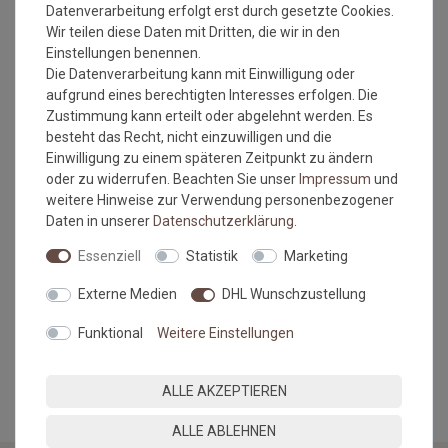
Datenverarbeitung erfolgt erst durch gesetzte Cookies.
dem Staubsauger gesaugt werden, bitte verwenden Sie dafür
Wir teilen diese Daten mit Dritten, die wir in den
eine glatte Düse. Das entfernt Fremdpartikel und hält die
Einstellungen benennen.
Matte
Die Datenverarbeitung kann mit Einwilligung oder
sauber und funktionstüchtig. Diese Pflegemaßnahmen
aufgrund eines berechtigten Interesses erfolgen. Die
sind absolut ausreichend für den Alltag.
Zustimmung kann erteilt oder abgelehnt werden. Es
besteht das Recht, nicht einzuwilligen und die
Sollte die Matte einmal stärker verschmutzt sein, kann sie
Einwilligung zu einem späteren Zeitpunkt zu ändern
bei max. 40 °C in der Waschmaschine gewaschen werden.
oder zu widerrufen. Beachten Sie unser
Impressum
und
Verwenden Sie Feinwaschmittel und schleudern Sie die Matte
weitere Hinweise zur Verwendung personenbezogener
auf
Daten in unserer
Daten­schutz­erklärung
.
niedriger Stufe. Legen Sie die Matte anschließend flach
zum Trocknen aus. Waschen Sie die Matte einmal im Jahr, um
Essenziell
Statistik
Marketing
den Gummi zu pflegen und um dunklen Abrieb auf den
Untergrund
Externe Medien
DHL Wunschzustellung
zu vermeiden.
Funktional
Weitere Einstellungen
MEHR INFORMATIONEN ZUM EU VERANTWORTLICHEN »
ALLE AKZEPTIEREN
ALLE ABLEHNEN