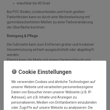
waschbar bis 40 Grad
Bei PVC-Böden, Linoleumböden und frisch geölten
Parkettböden kann es durch eine Wechselwirkung mit
gummibeschichteten Matten zu einer Farbveränderung
der Oberfläche kommen.
Reinigung & Pflege
Die Fußmatte kann zum Entfernen grober und trockener
Verschmutzung einfach ausgeschüttelt oder abgeklopft
werden.
Ebenso kann die Matte mit einem Gartenschlauch und
Wasser (bitte kein Hochdruckreiniger) von stärkerer
Verschmutzung befreit werden.
Nach der Reinigung mit dem Wasserschlauch legen Sie
Wir verwenden Cookies und ähnliche Technologien auf
die Matte am besten flach an einen warmen Platz zum
unserer Website und verarbeiten personenbezogene
Trocknen.
Daten von Besucher:innen unserer Webseite (z.B. IP-
Die Matte kann sehr viel Wasser aufnehmen und
Adresse), um z.B. Inhalte und Anzeigen zu
dennoch trocknet sie schnell wieder ab.
personalisieren, Medien von Drittanbietern einzubinden
oder Zugriffe auf unsere Website zu analysieren. Die
Neben dem Ausschütteln kann das Produkt regelmäßig mit