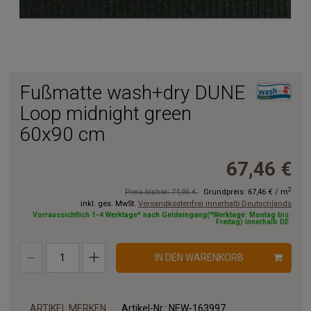
Fußmatte wash+dry DUNE
Loop midnight green
60x90 cm
67,46 €
2
Preis bisher: 74,95 €
Grundpreis:
67,46 €
/
m
inkl. ges. MwSt.
Versandkostenfrei innerhalb Deutschlands
Vorraussichtlich 1-4 Werktage* nach Geldeingang(*Werktage: Montag bis
Freitag) innerhalb DE
IN DEN WARENKORB
ARTIKEL MERKEN
Artikel-Nr.:
NEW-163997