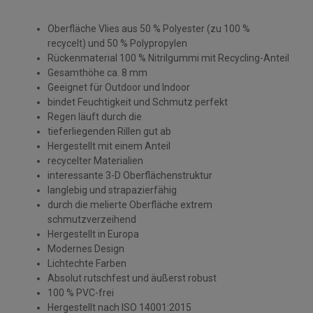
Oberfläche Vlies aus 50 % Polyester (zu 100 %
recycelt) und 50 % Polypropylen
Rückenmaterial 100 % Nitrilgummi mit Recycling-Anteil
Gesamthöhe ca. 8 mm
Geeignet für Outdoor und Indoor
bindet Feuchtigkeit und Schmutz perfekt
Regen läuft durch die
tieferliegenden Rillen gut ab
Hergestellt mit einem Anteil
recycelter Materialien
interessante 3-D Oberflächenstruktur
langlebig und strapazierfähig
durch die melierte Oberfläche extrem
schmutzverzeihend
Hergestellt in Europa
Modernes Design
Lichtechte Farben
Absolut rutschfest und äußerst robust
100 % PVC-frei
Hergestellt nach ISO 14001:2015