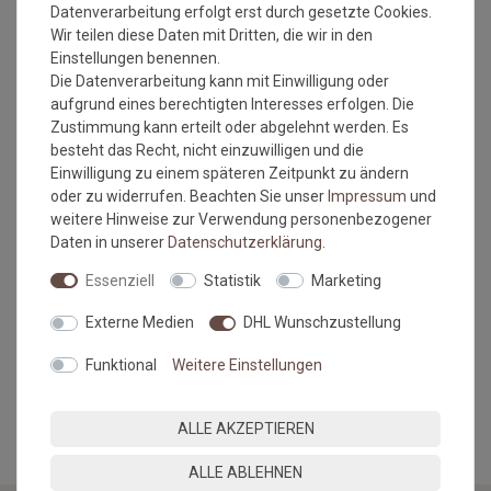
Datenverarbeitung erfolgt erst durch gesetzte Cookies.
dem Staubsauger gesaugt werden, bitte verwenden Sie dafür
Wir teilen diese Daten mit Dritten, die wir in den
eine glatte Düse. Das entfernt Fremdpartikel und hält die
Einstellungen benennen.
Matte
Die Datenverarbeitung kann mit Einwilligung oder
sauber und funktionstüchtig. Diese Pflegemaßnahmen
aufgrund eines berechtigten Interesses erfolgen. Die
sind absolut ausreichend für den Alltag.
Zustimmung kann erteilt oder abgelehnt werden. Es
besteht das Recht, nicht einzuwilligen und die
Sollte die Matte einmal stärker verschmutzt sein, kann sie
Einwilligung zu einem späteren Zeitpunkt zu ändern
bei max. 40 °C in der Waschmaschine gewaschen werden.
oder zu widerrufen. Beachten Sie unser
Impressum
und
Verwenden Sie Feinwaschmittel und schleudern Sie die Matte
weitere Hinweise zur Verwendung personenbezogener
auf
Daten in unserer
Daten­schutz­erklärung
.
niedriger Stufe. Legen Sie die Matte anschließend flach
zum Trocknen aus. Waschen Sie die Matte einmal im Jahr, um
Essenziell
Statistik
Marketing
den Gummi zu pflegen und um dunklen Abrieb auf den
Untergrund
Externe Medien
DHL Wunschzustellung
zu vermeiden.
Funktional
Weitere Einstellungen
MEHR INFORMATIONEN ZUM EU VERANTWORTLICHEN »
ALLE AKZEPTIEREN
ALLE ABLEHNEN