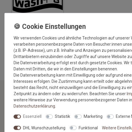
Wir verwenden Cookies und ähnliche Technologien auf unserer
verarbeiten personenbezogene Daten von Besucher:innen unse
(z.B. IP-Adresse), um z.B. Inhalte und Anzeigen zu personalisie
MEHR INFORMATIONEN ZUM EU VERANTWORTLICHEN »
Drittanbietern einzubinden oder Zugriffe auf unsere Website zu
Die Datenverarbeitung erfolgt erst durch gesetzte Cookies. Wir t
Daten mit Dritten, die wir in den Einstellungen benennen.
Die Datenverarbeitung kann mit Einwilligung oder aufgrund eine
Interesses erfolgen. Die Zustimmung kann erteilt oder abgelehn
besteht das Recht, nicht einzuwilligen und die Einwilligung zu 
Zeitpunkt zu ändern oder zu widerrufen. Beachten Sie unser
Im
NEWSLETTER
weitere Hinweise zur Verwendung personenbezogener Daten in
Daten­schutz­erklärung
.
Jetzt anmelden: Profitieren Sie von aktuellen Angeboten
Essenziell
Statistik
Marketing
Externe
und erfahren Sie von den neuesten Produkten als
erstes.*
DHL Wunschzustellung
Funktional
Weitere Einstel