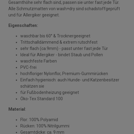
Gesamthöhe sehr flach sind, passen sie unter fast jede Tür.
Alle Schmutzmatten von wash+dry sind schadstoffgeprüft
und für Allergiker geeignet.
Eigenschaften:
waschbar bis 60° & Trocknergeeignet
Trittschalldämmend & extrem rutschfest
sehr flach (ca.9mm) - passt unter fast jede Tür
Ideal für Allergiker - bindet Staub und Pollen
waschfeste Farben
PVC-frei
hochfloriger Nylonflor, Premium-Gummirücken
Einfach hygienisch: auch Hunde- und Katzenbesitzer
schätzen sie
für Fußbodenheizung geeignet
Öko-Tex Standard 100
Material
:
Flor: 100% Polyamid
Rücken: 100% Nitrilgummi
Gesamtdicke: ca. 9 mm