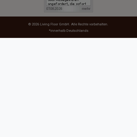
© 2026
Living Floor GmbH
. Alle Rechte vorbehalten.
*innerhalb Deutschlands