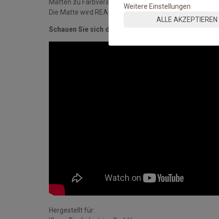
Matten zu Farbveränderungen der Oberflächen komme
Weitere Einstellungen
Die Matte wird REACH-konform und nach DIN ISO 9001-S
ALLE AKZEPTIEREN
Schauen Sie sich das Video an:
Hergestellt für: