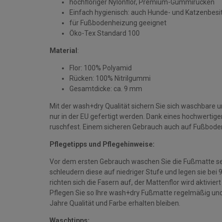
hochfloriger Nylonflor, Premium-Gummirücken
Einfach hygienisch: auch Hunde- und Katzenbesi
für Fußbodenheizung geeignet
Öko-Tex Standard 100
Material
:
Flor: 100% Polyamid
Rücken: 100% Nitrilgummi
Gesamtdicke: ca. 9 mm
Mit der wash+dry Qualität sichern Sie sich waschbare 
nur in der EU gefertigt werden. Dank eines hochwerti
ruschfest. Einem sicheren Gebrauch auch auf Fußbode
Pflegetipps und Pflegehinweise:
Vor dem ersten Gebrauch waschen Sie die Fußmatte se
schleudern diese auf niedriger Stufe und legen sie bei
richten sich die Fasern auf, der Mattenflor wird aktivie
Pflegen Sie so Ihre wash+dry Fußmatte regelmäßig und 
Jahre Qualität und Farbe erhalten bleiben.
Waschtipps: