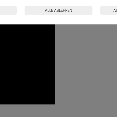
n.
tandards in der EU hergestellt.
ALLE ABLEHNEN
A