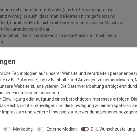
können mit einem Dampfstrahler (aus Entfernung) gereinigt
z wichtig ist auch, dass man die Matten nicht gefaltet und
legt, damit die Matte nicht mit Knicken wieder aus der Maschine
inen Reklamationsgrund dar.
ckner geben, damit verstärken sich diese Knicke nur noch. Beim
in.
+/- 5%, sowie Farbabweichungen zwischen Bildschirmfoto und
nliche Technologien auf unserer Website und verarbeiten personenbe
e (z.B. IP-Adresse), um z.B. Inhalte und Anzeigen zu personalisieren, 
unsere Website zu analysieren. Die Datenverarbeitung erfolgt erst durch
r in den Einstellungen benennen.
 Einwilligung oder aufgrund eines berechtigten Interesses erfolgen. Di
m sauberen und trockenen, festen Untergrund liegt, um eine
as Recht, nicht einzuwilligen und die Einwilligung zu einem späteren Z
er
Impressum
und weitere Hinweise zur Verwendung personenbezogene
lt die Haftkraft des Gummis und vermindert die Gefahr von
ufliegt und von offenem Feuer ferngehalten wird.
Marketing
Externe Medien
DHL Wunschzustellung
n kann es durch Wechselwirkungen mit gummibeschichteten