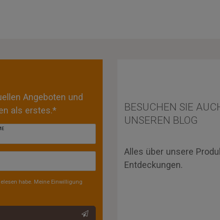
tuellen Angeboten und
BESUCHEN SIE AUC
n als erstes.*
UNSEREN BLOG
ME
Alles über unsere Produ
Entdeckungen.
elesen habe. Meine Einwilligung