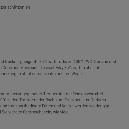
tzer schätzen sie
und trocknergeeignete Fußmatten, die zu 100% PVC-frei sind und
gen Gummirückens sind die wash+dry Fußmatten absolut
nheizungen steht somit nichts mehr im Wege.
parat bei angegebener Temperatur mit Feinwaschmittel,
 90°C in den Trockner oder flach zum Trocknen aus. Dadurch
rt und transportbedingte Falten und Knicke werden wieder glatt.
Sie werden überrascht sein, wie viele