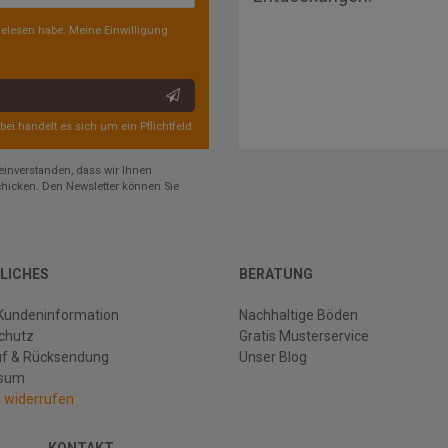
elesen habe. Meine Einwilligung
rbei handelt es sich um ein Pflichtfeld.
einverstanden, dass wir Ihnen
hicken. Den Newsletter können Sie
LICHES
BERATUNG
Kundeninformation
Nachhaltige Böden
chutz
Gratis Musterservice
uf & Rücksendung
Unser Blog
ssum
g widerrufen
KONTAKT