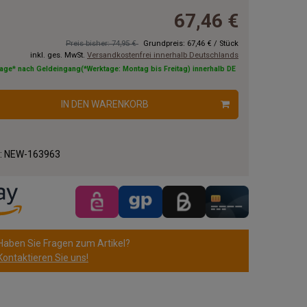
67,46 €
Preis bisher: 74,95 €
Grundpreis:
67,46 €
/
Stück
inkl. ges. MwSt.
Versandkostenfrei innerhalb Deutschlands
tage* nach Geldeingang(*Werktage: Montag bis Freitag) innerhalb DE
IN DEN WARENKORB
.:
NEW-163963
Haben Sie Fragen zum Artikel?
Kontaktieren Sie uns!