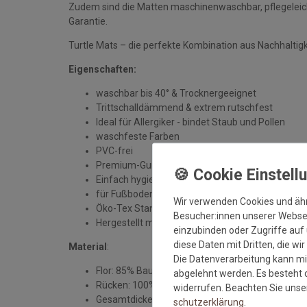
Zudem sind die Matten maschinenwaschbar, pflegeleicht 
Garantie.
Turtle Mats – die perfekte Kombination aus Nachhaltigkei
Eigenschaften:
waschbar bis 40° & Trocknergeeignet
Trittschalldämmend & extrem rutschfest
Ideal für Allergiker - bindet Staub und Pollen
waschfeste Farben
PVC-frei
Premium-Gummirücken
Einfach hygienisch: auch Hunde- und Katzenbesi
für Fußbodenheizung geeignet
Wir verwenden Cookies und äh
Öko-Tex Standard 100
Besucher:innen unserer Webseit
Hergestellt mit recycelten Materialien
einzubinden oder Zugriffe auf 
diese Daten mit Dritten, die wi
Material
:
Die Datenverarbeitung kann mit
Flor: 85% Baumwolle, 15% Viskose
abgelehnt werden. Es besteht d
Rücken: 100% Nitrilgummi
widerrufen. Beachten Sie uns
Gesamtdicke: ca. 9 mm
schutz­erklärung
.