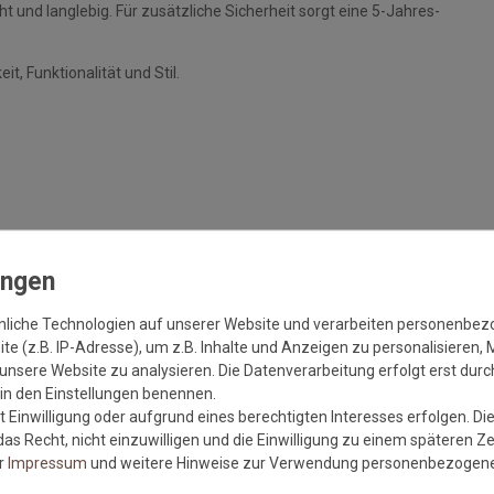
und langlebig. Für zusätzliche Sicherheit sorgt eine 5-Jahres-
t, Funktionalität und Stil.
tzer schätzen sie
nliche Technologien auf unserer Website und verarbeiten personenbe
e (z.B. IP-Adresse), um z.B. Inhalte und Anzeigen zu personalisieren, 
unsere Website zu analysieren. Die Datenverarbeitung erfolgt erst durch
r in den Einstellungen benennen.
 Einwilligung oder aufgrund eines berechtigten Interesses erfolgen. Di
as Recht, nicht einzuwilligen und die Einwilligung zu einem späteren Z
er
Impressum
und weitere Hinweise zur Verwendung personenbezogene