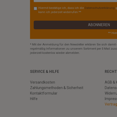
Hiermit bestätige ich, dass ich die
Daten­schutz­erklärung
g
kann ich jederzeit widerrufen.**
ABONNIEREN
** Hie
* Mit der Anmeldung für den Newsletter erklären Sie sich damit 
regelmäßig Informationen zu unserem Sortiment per E-Mail zusc
jederzeit kostenlos wieder abmelden.
SERVICE & HILFE
RECHT
Versandkosten
AGB & 
Zahlungsmethoden & Sicherheit
Datens
Kontaktformular
Widerr
Hilfe
Impre
Vertra