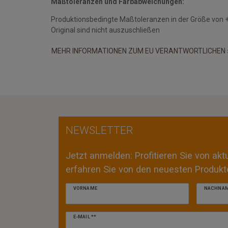
Maßtoleranzen und Farbabweichungen:
Produktionsbedingte Maßtoleranzen in der Größe von 
Original sind nicht auszuschließen
MEHR INFORMATIONEN ZUM EU VERANTWORTLICHEN 
NEWSLETTER
Jetzt anmelden: Profitieren Sie von ak
erfahren Sie von den neuesten Produkte
VORNAME
NACHNA
Newsletter
E-MAIL **
Honig