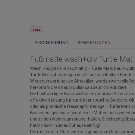
BESCHREIBUNG
BEWERTUNGEN
Fußmatte wash+dry Turtle Mat 
Weich, saugstark & nachhaltig – Turtle Mats Baumwoll
Turtle Mats überzeugen durch ihre nachhaltige Herstel
Wiederverwertung von Alttextilien werden wertvolle 
herkömmlichen Baumwollanbau deutlich reduziert.
Die hochwertigen Baumwollfasern nehmen Schmutz und 
effektiven Lösung für stark beanspruchte Bereiche. O
oder als praktische Fressnapfunterlage – Turtle Mats s
Besonders geschätzt werden die Matten auch von Hund
und so den Wohnraum sauber halten. Gleichzeitig über
harmonisch in jedes Zuhause einfügt.
Die rutschfeste Rückseite aus genopptem Nitrilgummi bi