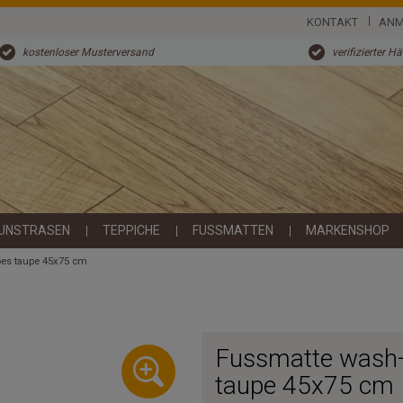
KONTAKT
ANM
kostenloser Musterversand
verifizierter H
UNSTRASEN
TEPPICHE
FUSSMATTEN
MARKENSHOP
pes taupe 45x75 cm
Fussmatte wash+
taupe 45x75 cm