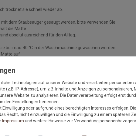
 trocknet sie schnell wieder ab.
 mit dem Staubsauger gesaugt werden, bitte verwenden Sie
 hält die Matte
nd absolut ausreichend für den Alltag.
n sie bei max. 40 °C in der Waschmaschine gewaschen werden.
 Matte auf
ch zum Trocknen aus. Waschen Sie die Matte einmal im Jahr, um
 Untergrund
nliche Technologien auf unserer Website und verarbeiten personenbe
e (z.B. IP-Adresse), um z.B. Inhalte und Anzeigen zu personalisieren, 
unsere Website zu analysieren. Die Datenverarbeitung erfolgt erst durch
r in den Einstellungen benennen.
m sauberen und trockenen, festen Untergrund liegt, um eine
 Einwilligung oder aufgrund eines berechtigten Interesses erfolgen. Di
as Recht, nicht einzuwilligen und die Einwilligung zu einem späteren Z
lt die Haftkraft des Gummis und vermindert die Gefahr von
er
Impressum
und weitere Hinweise zur Verwendung personenbezogene
ufliegt und von offenem Feuer ferngehalten wird.
n kann es durch Wechselwirkungen mit gummibeschichteten