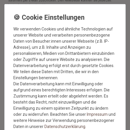
Sortiment per E-Mail zuschicken. Den Newsletter können Sie jederzeit
kostenlos wieder abmelden.
Wir verwenden Cookies und ähnliche Technologien auf
unserer Website und verarbeiten personenbezogene
Daten von Besucher:innen unserer Webseite (z.B. IP-
BESUCHEN SIE AUCH
Adresse), um z.B. Inhalte und Anzeigen zu
UNSEREN BLOG
personalisieren, Medien von Drittanbietern einzubinden
oder Zugriffe auf unsere Website zu analysieren. Die
Datenverarbeitung erfolgt erst durch gesetzte Cookies.
Alles über unsere Produkte, Verlegetipps und neueste
Wir teilen diese Daten mit Dritten, die wir in den
Entdeckungen.
Einstellungen benennen.
Die Datenverarbeitung kann mit Einwilligung oder
ZUM BLOG
aufgrund eines berechtigten Interesses erfolgen. Die
Zustimmung kann erteilt oder abgelehnt werden. Es
besteht das Recht, nicht einzuwilligen und die
Einwilligung zu einem späteren Zeitpunkt zu ändern
oder zu widerrufen. Beachten Sie unser
Impressum
und
SERVICE & HILFE
weitere Hinweise zur Verwendung personenbezogener
Daten in unserer
Daten­schutz­erklärung
.