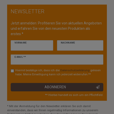
NEWSLETTER
Jetzt anmelden: Profitieren Sie von aktuellen Angeboten
und erfahren Sie von den neuesten Produkten als
erstes.*
VORNAME
NACHNAME
Newsletter
E-MAIL **
Honig
Hiermit bestätige ich, dass ich die
Daten­schutz­erklärung
gelesen
habe. Meine Einwilligung kann ich jederzeit widerrufen.**
ABONNIEREN
** Hierbei handelt es sich um ein Pflichtfeld.
* Mit der Anmeldung für den Newsletter erklären Sie sich damit
einverstanden, dass wir Ihnen regelmäßig Informationen zu unserem