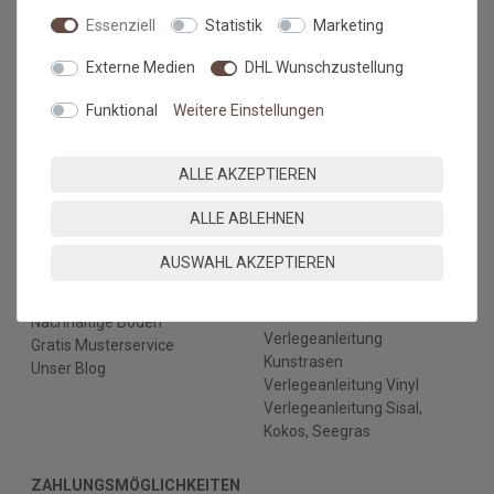
Versandkosten
Zahlungsmethoden & Sicherheit
Essenziell
Statistik
Marketing
Kontaktformular
Externe Medien
DHL Wunschzustellung
Hilfe
RECHTLICHES
Funktional
Weitere Einstellungen
AGB & Kundeninformation
Datenschutz
ALLE AKZEPTIEREN
Widerruf & Rücksendung
ALLE ABLEHNEN
Impressum
Vertrag widerrufen
AUSWAHL AKZEPTIEREN
BERATUNG
BODENBELÄGE SELBST
VERLEGEN
Nachhaltige Böden
Verlegeanleitung
Gratis Musterservice
Kunstrasen
Unser Blog
Verlegeanleitung Vinyl
Verlegeanleitung Sisal,
Kokos, Seegras
ZAHLUNGSMÖGLICHKEITEN