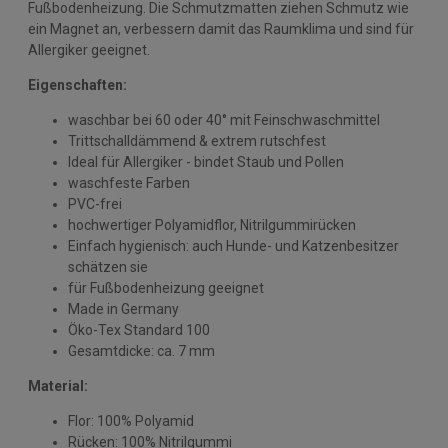
Fußbodenheizung. Die Schmutzmatten ziehen Schmutz wie
ein Magnet an, verbessern damit das Raumklima und sind für
Allergiker geeignet.
Eigenschaften:
waschbar bei 60 oder 40° mit Feinschwaschmittel
Trittschalldämmend & extrem rutschfest
Ideal für Allergiker - bindet Staub und Pollen
waschfeste Farben
PVC-frei
hochwertiger Polyamidflor, Nitrilgummirücken
Einfach hygienisch: auch Hunde- und Katzenbesitzer
schätzen sie
für Fußbodenheizung geeignet
Made in Germany
Öko-Tex Standard 100
Gesamtdicke: ca. 7 mm
Material:
Flor: 100% Polyamid
Rücken: 100% Nitrilgummi