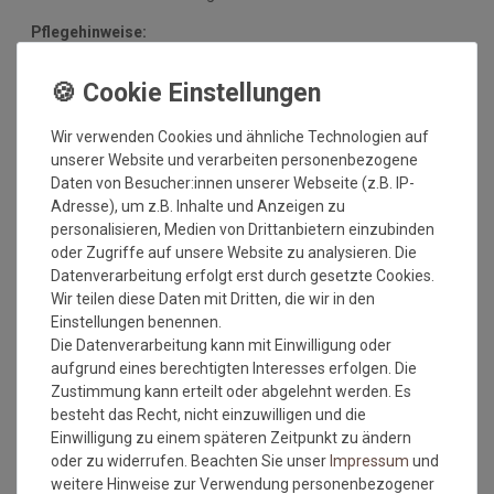
Pflegehinweise:
Mit dieser Qualitätsmatte sichern Sie sich waschbare
Fußmatten, die zu 100% PVC-frei sind. Dank eines
hochwertigen Gummirückens sind die Fußmatten absolut
Wir verwenden Cookies und ähnliche Technologien auf
ruschfest. Einem sicheren Gebrauch auch auf
unserer Website und verarbeiten personenbezogene
Fußbodenheizungen steht somit nichts mehr im Wege.
Daten von Besucher:innen unserer Webseite (z.B. IP-
Pflegetips:
Adresse), um z.B. Inhalte und Anzeigen zu
personalisieren, Medien von Drittanbietern einzubinden
Vor dem ersten Gebrauch waschen Sie die Fußmatte separat
oder Zugriffe auf unsere Website zu analysieren. Die
bei angegebener Temperatur mit Feinwaschmittel und legen
Datenverarbeitung erfolgt erst durch gesetzte Cookies.
sie flach zum Trocknen aus. Dadurch richten sich die Fasern
Wir teilen diese Daten mit Dritten, die wir in den
auf, der Mattenflor wird aktiviert und transportbedingte Falten
Einstellungen benennen.
und Knicke werden wieder glatt. Pflegen Sie so Ihre
Die Datenverarbeitung kann mit Einwilligung oder
Fußmatte regelmäßig und Sie werden überrascht sein, wie
aufgrund eines berechtigten Interesses erfolgen. Die
viele Jahre Qualität und Farbe erhalten bleiben.
Zustimmung kann erteilt oder abgelehnt werden. Es
besteht das Recht, nicht einzuwilligen und die
MEHR INFORMATIONEN ZUM EU VERANTWORTLICHEN »
Einwilligung zu einem späteren Zeitpunkt zu ändern
oder zu widerrufen. Beachten Sie unser
Impressum
und
weitere Hinweise zur Verwendung personenbezogener