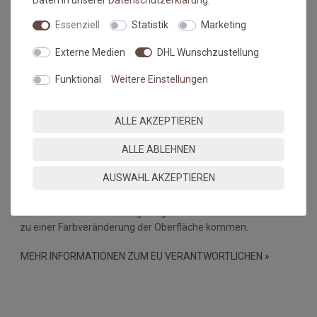
Daten in unserer
Daten­schutz­erklärung
.
dar.
Essenziell
Statistik
Marketing
Falls dies doch mal passiert, auf keinen Fall in den Trockner
geben, damit verstärken sich diese Knicke nur noch. Beim
Externe Medien
DHL Wunschzustellung
nächsten Waschen sollten die wieder verschwunden sein.
Funktional
Weitere Einstellungen
Maßtoleranzen und Farbabweichungen:
Produktionsbedingte Maßtoleranzen in der Größe von +/- 5%,
ALLE AKZEPTIEREN
sowie Farbabweichungen zwischen Bildschirmfoto und
Original sind nicht auszuschließen
ALLE ABLEHNEN
Wichtiger Hinweis:
AUSWAHL AKZEPTIEREN
Bei PVC-Böden, Linoleum-, Laminat- und Holzböden kann es
durch eine Wechselwirkung mit gummibeschichteten Matten
zu einer Farbveränderung der Oberfläche kommen.
MEHR INFORMATIONEN ZUM EU VERANTWORTLICHEN »