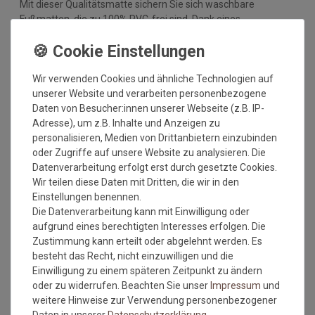
Mit dieser Qualitätsmatte sichern Sie sich waschbare
Fußmatten, die zu 100% PVC-frei sind. Dank eines
hochwertigen Gummirückens sind die Fußmatten absolut
ruschfest. Einem sicheren Gebrauch auch auf
Fußbodenheizungen steht somit nichts mehr im Wege.
Wir verwenden Cookies und ähnliche Technologien auf
Vor dem ersten Gebrauch waschen Sie die Fußmatte separat
unserer Website und verarbeiten personenbezogene
bei angegebener Temperatur mit Feinwaschmittel und legen
Daten von Besucher:innen unserer Webseite (z.B. IP-
sie flach zum Trocknen aus. Dadurch richten sich die Fasern
Adresse), um z.B. Inhalte und Anzeigen zu
auf, der Mattenflor wird aktiviert und transportbedingte Falten
personalisieren, Medien von Drittanbietern einzubinden
und Knicke werden wieder glatt. Pflegen Sie so Ihre
oder Zugriffe auf unsere Website zu analysieren. Die
Fußmatte regelmäßig und Sie werden überrascht sein, wie
Datenverarbeitung erfolgt erst durch gesetzte Cookies.
viele Jahre Qualität und Farbe erhalten bleiben.
Wir teilen diese Daten mit Dritten, die wir in den
Einstellungen benennen.
Waschtipps:
Die Datenverarbeitung kann mit Einwilligung oder
Matten, die nicht mehr in die Waschmaschine passen, können
aufgrund eines berechtigten Interesses erfolgen. Die
mit einem Dampfstrahler (aus Entfernung) gereinigt werden
Zustimmung kann erteilt oder abgelehnt werden. Es
oder bei einer Wäscherei abgegeben werden. Ganz wichtig ist
besteht das Recht, nicht einzuwilligen und die
auch, dass man die Matten nicht gefaltet und auch nicht mit
Einwilligung zu einem späteren Zeitpunkt zu ändern
anderen Wäschestücken in die Maschine legt, damit die Matte
oder zu widerrufen. Beachten Sie unser
Impressum
und
nicht mit Knicken wieder aus der Maschine kommt. Dies ist
weitere Hinweise zur Verwendung personenbezogener
kein Materialfehler und stellt auch keinen Reklamationsgrund