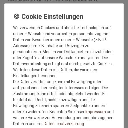
hochwertigen Gummirückens sind die Fußmatten absolut
ruschfest. Einem sicheren Gebrauch auch auf
Fußbodenheizungen steht somit nichts mehr im Wege.
Vor dem ersten Gebrauch waschen Sie die Fußmatte separat
Wir verwenden Cookies und ähnliche Technologien auf
bei angegebener Temperatur mit Feinwaschmittel und legen
unserer Website und verarbeiten personenbezogene
sie flach zum Trocknen aus. Dadurch richten sich die Fasern
Daten von Besucher:innen unserer Webseite (z.B. IP-
auf, der Mattenflor wird aktiviert und transportbedingte Falten
Adresse), um z.B. Inhalte und Anzeigen zu
und Knicke werden wieder glatt. Pflegen Sie so Ihre
personalisieren, Medien von Drittanbietern einzubinden
Fußmatte regelmäßig und Sie werden überrascht sein, wie
oder Zugriffe auf unsere Website zu analysieren. Die
viele Jahre Qualität und Farbe erhalten bleiben.
Datenverarbeitung erfolgt erst durch gesetzte Cookies.
Wir teilen diese Daten mit Dritten, die wir in den
Waschtipps:
Einstellungen benennen.
Die Datenverarbeitung kann mit Einwilligung oder
Matten, die nicht mehr in die Waschmaschine passen, können
aufgrund eines berechtigten Interesses erfolgen. Die
mit einem Dampfstrahler (aus Entfernung) gereinigt werden
Zustimmung kann erteilt oder abgelehnt werden. Es
oder bei einer Wäscherei abgegeben werden. Ganz wichtig ist
besteht das Recht, nicht einzuwilligen und die
auch, dass man die Matten nicht gefaltet und auch nicht mit
Einwilligung zu einem späteren Zeitpunkt zu ändern
anderen Wäschestücken in die Maschine legt, damit die Matte
oder zu widerrufen. Beachten Sie unser
Impressum
und
nicht mit Knicken wieder aus der Maschine kommt. Dies ist
weitere Hinweise zur Verwendung personenbezogener
kein Materialfehler und stellt auch keinen Reklamationsgrund
Daten in unserer
Daten­schutz­erklärung
.
dar.