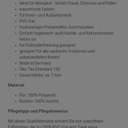
Ideal für Allergiker - bindet Staub, Schmutz und Pollen
waschfeste Farben
für Innen- und Außenbereich
PVC-frei
hochwertiger Polyamidflor, Gummirücken
Einfach hygienisch: auch Hunde- und Katzenbesitzer
lieben sie
für Fußbodenheizung geeignet
geeignet für alle sauberen, trockenen und
unbehandelten Böden
Made in Germany
Öko-Tex Standard 100
Gesamtdicke: ca. 7 mm
Material:
Flor: 100% Polyamid
Rücken: 100% Gummi
Pflegetipps und Pflegehinweise:
Mit dieser Qualitätsmatte sichern Sie sich waschbare
Fußmatten, die zu 100% PVC-frei sind. Dank eines