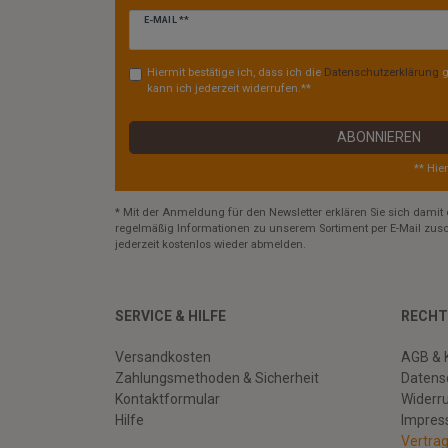
Newsletter
E-MAIL **
Honig
Hiermit bestätige ich, dass ich die
Daten­schutz­erklärung
g
kann ich jederzeit widerrufen.**
ABONNIEREN
** Hie
* Mit der Anmeldung für den Newsletter erklären Sie sich damit 
regelmäßig Informationen zu unserem Sortiment per E-Mail zusc
jederzeit kostenlos wieder abmelden.
SERVICE & HILFE
RECHT
Versandkosten
AGB & 
Zahlungsmethoden & Sicherheit
Datens
Kontaktformular
Widerr
Hilfe
Impre
Vertra