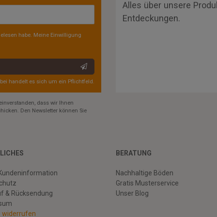
Alles über unsere Produ
Entdeckungen.
elesen habe. Meine Einwilligung
rbei handelt es sich um ein Pflichtfeld.
einverstanden, dass wir Ihnen
hicken. Den Newsletter können Sie
LICHES
BERATUNG
Kundeninformation
Nachhaltige Böden
chutz
Gratis Musterservice
uf & Rücksendung
Unser Blog
ssum
g widerrufen