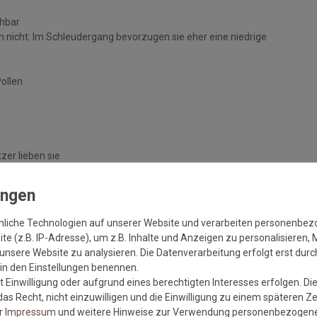
chbar
 nicht: Im Schleudergang bevorzugen sie eher eine niedrige
Pollen
zer lieben sie
handelten Böden
nliche Technologien auf unserer Website und verarbeiten personenbe
e (z.B. IP-Adresse), um z.B. Inhalte und Anzeigen zu personalisieren, 
unsere Website zu analysieren. Die Datenverarbeitung erfolgt erst durch
r in den Einstellungen benennen.
 Einwilligung oder aufgrund eines berechtigten Interesses erfolgen. Di
as Recht, nicht einzuwilligen und die Einwilligung zu einem späteren Z
er
Impressum
und weitere Hinweise zur Verwendung personenbezogene