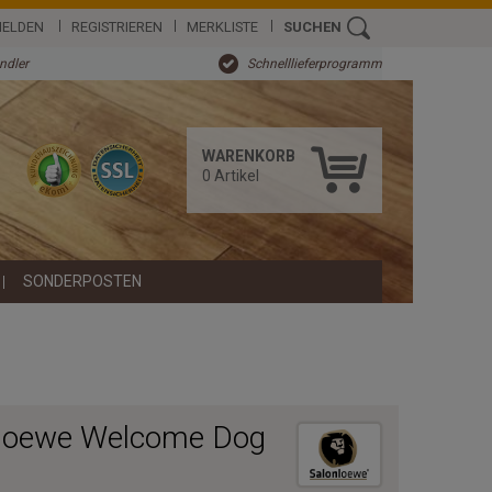
ELDEN
REGISTRIEREN
MERKLISTE
SUCHEN
ändler
Schnelllieferprogramm
WARENKORB
0
Artikel
SONDERPOSTEN
nloewe Welcome Dog