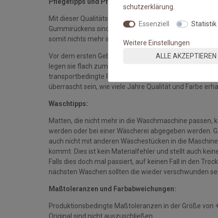
Pflegetipps und Pflegehinweise:
schutz­erklärung
.
Mit dieser Qualitätsmatte sichern Sie sich waschbare 
Essenziell
Statistik
Gummirückens sind die Fußmatten absolut ruschfest.
somit nichts mehr im Wege.
Weitere Einstellungen
ALLE AKZEPTIEREN
Vor dem ersten Gebrauch waschen Sie die Fußmatte s
legen sie flach zum Trocknen aus. Dadurch richten sich d
transportbedingte Falten und Knicke werden wieder gla
überrascht sein, wie viele Jahre Qualität und Farbe erha
Waschtipps:
Matten, die nicht mehr in die Waschmaschine passen, 
werden oder bei einer Wäscherei abgegeben werden. Gan
auch nicht mit anderen Wäschestücken in die Maschine 
kommt. Dies ist kein Materialfehler und stellt auch ke
Falls dies doch mal passiert, auf keinen Fall in den Tro
nächsten Waschen sollten die wieder verschwunden se
Maßtoleranzen und Farbabweichungen:
Produktionsbedingte Maßtoleranzen in der Größe von 
Original sind nicht auszuschließen