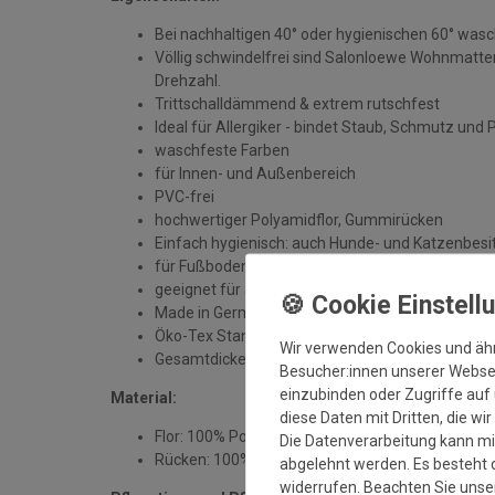
Bei nachhaltigen 40° oder hygienischen 60° was
Völlig schwindelfrei sind Salonloewe Wohnmatten
Drehzahl.
Trittschalldämmend & extrem rutschfest
Ideal für Allergiker - bindet Staub, Schmutz und 
waschfeste Farben
für Innen- und Außenbereich
PVC-frei
hochwertiger Polyamidflor, Gummirücken
Einfach hygienisch: auch Hunde- und Katzenbesit
für Fußbodenheizung geeignet
geeignet für alle sauberen, trockenen und unbe
Made in Germany
Öko-Tex Standard 100
Wir verwenden Cookies und äh
Gesamtdicke: ca. 7 mm
Besucher:innen unserer Webseit
einzubinden oder Zugriffe auf 
Material:
diese Daten mit Dritten, die wi
Flor: 100% Polyamid
Die Datenverarbeitung kann mit
Rücken: 100% Gummi
abgelehnt werden. Es besteht d
widerrufen. Beachten Sie uns