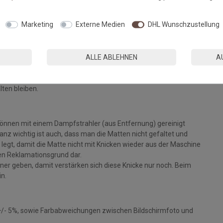
Fußmatten, die zu 100% PVC-frei sind. Dank eines hochwertigen
Marketing
Externe Medien
DHL Wunschzustellung
 Einem sicheren Gebrauch auch auf Fußbodenheizungen steht
ALLE ABLEHNEN
A
eparat bei angegebener Temperatur mit Feinwaschmittel und
ie Fasern auf, der Mattenflor wird aktiviert und
tt. Pflegen Sie so Ihre Fußmatte regelmäßig und Sie werden
lten bleiben.
können mit einem Dampfstrahler (aus Entfernung) gereinigt
z wichtig ist auch, dass man die Matten nicht gefaltet und
legt, damit die Matte nicht mit Knicken wieder aus der Maschine
inen Reklamationsgrund dar.
ckner geben, damit verstärken sich diese Knicke nur noch. Beim
in.
+/- 5%, sowie Farbabweichungen zwischen Bildschirmfoto und