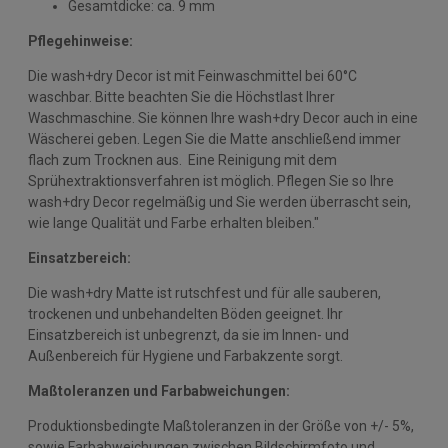
Gesamtdicke: ca. 9 mm
Pflegehinweise:
Die wash+dry Decor ist mit Feinwaschmittel bei 60°C
waschbar. Bitte beachten Sie die Höchstlast Ihrer
Waschmaschine. Sie können Ihre wash+dry Decor auch in eine
Wäscherei geben. Legen Sie die Matte anschließend immer
flach zum Trocknen aus. Eine Reinigung mit dem
Sprühextraktionsverfahren ist möglich. Pflegen Sie so Ihre
wash+dry Decor regelmäßig und Sie werden überrascht sein,
wie lange Qualität und Farbe erhalten bleiben."
Einsatzbereich:
Die wash+dry Matte ist rutschfest und für alle sauberen,
trockenen und unbehandelten Böden geeignet. Ihr
Einsatzbereich ist unbegrenzt, da sie im Innen- und
Außenbereich für Hygiene und Farbakzente sorgt.
Maßtoleranzen und Farbabweichungen:
Produktionsbedingte Maßtoleranzen in der Größe von +/- 5%,
sowie Farbabweichungen zwischen Bildschirmfoto und