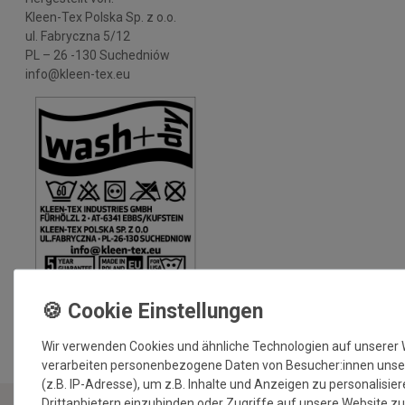
Kleen-Tex Polska Sp. z o.o.
ul. Fabryczna 5/12
PL – 26 -130 Suchedniów
info@kleen-tex.eu
MEHR INFORMATIONEN ZUM EU VERANTWORTLICHEN »
Wir verwenden Cookies und ähnliche Technologien auf unserer
verarbeiten personenbezogene Daten von Besucher:innen unse
(z.B. IP-Adresse), um z.B. Inhalte und Anzeigen zu personalisie
Drittanbietern einzubinden oder Zugriffe auf unsere Website zu