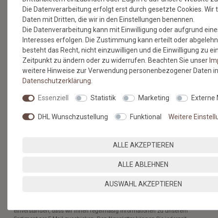
Die Datenverarbeitung erfolgt erst durch gesetzte Cookies. Wir t
Daten mit Dritten, die wir in den Einstellungen benennen.
NEWSLETTER
Die Datenverarbeitung kann mit Einwilligung oder aufgrund eine
Interesses erfolgen. Die Zustimmung kann erteilt oder abgelehn
Jetzt anmelden: Profitieren Sie von aktuellen Angeboten
besteht das Recht, nicht einzuwilligen und die Einwilligung zu 
und erfahren Sie von den neuesten Produkten als
Zeitpunkt zu ändern oder zu widerrufen. Beachten Sie unser
Im
erstes.*
weitere Hinweise zur Verwendung personenbezogener Daten in
Daten­schutz­erklärung
.
VORNAME
NACHNAME
Essenziell
Statistik
Marketing
Externe
Newsletter
E-MAIL **
DHL Wunschzustellung
Funktional
Weitere Einstel
Honig
Hiermit bestätige ich, dass ich die
Daten­schutz­erklärung
gelesen
habe. Meine Einwilligung kann ich jederzeit widerrufen.**
ALLE AKZEPTIEREN
ALLE ABLEHNEN
ABONNIEREN
** Hierbei handelt es sich um ein Pflichtfeld.
AUSWAHL AKZEPTIEREN
* Mit der Anmeldung für den Newsletter erklären Sie sich damit
einverstanden, dass wir Ihnen regelmäßig Informationen zu unserem