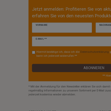
Jetzt anmelden: Profitieren Sie von ak
erfahren Sie von den neuesten Produkte
VORNAME
NACHNA
Newsletter
E-MAIL **
Honig
Hiermit bestätige ich, dass ich die
Daten­schutz­erklärung
g
kann ich jederzeit widerrufen.**
ABONNIEREN
** Hie
* Mit der Anmeldung für den Newsletter erklären Sie sich damit 
regelmäßig Informationen zu unserem Sortiment per E-Mail zusc
jederzeit kostenlos wieder abmelden.