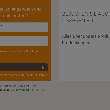
tuellen Angeboten und
BESUCHEN SIE AUC
n als erstes.*
UNSEREN BLOG
ME
Alles über unsere Produ
Entdeckungen.
elesen habe. Meine Einwilligung
rbei handelt es sich um ein Pflichtfeld.
einverstanden, dass wir Ihnen
hicken. Den Newsletter können Sie