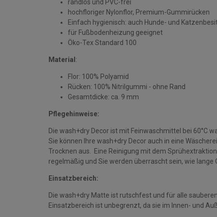
randlos und PVC-frei
hochfloriger Nylonflor, Premium-Gummirücken
Einfach hygienisch: auch Hunde- und Katzenbesi
für Fußbodenheizung geeignet
Öko-Tex Standard 100
Material
:
Flor: 100% Polyamid
Rücken: 100% Nitrilgummi - ohne Rand
Gesamtdicke: ca. 9 mm
Pflegehinweise:
Die wash+dry Decor ist mit Feinwaschmittel bei 60°C w
Sie können Ihre wash+dry Decor auch in eine Wäschere
Trocknen aus. Eine Reinigung mit dem Sprühextraktions
regelmäßig und Sie werden überrascht sein, wie lange Q
Einsatzbereich:
Die wash+dry Matte ist rutschfest und für alle sauber
Einsatzbereich ist unbegrenzt, da sie im Innen- und A