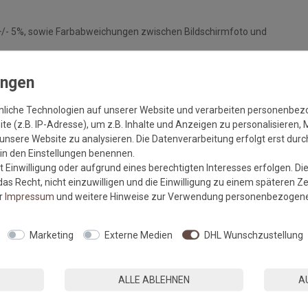
+/- 5%, sowie Farbabweichungen zwischen Bildschirmfoto und
nliche Technologien auf unserer Website und verarbeiten personenbe
m sauberen und trockenen, festen Untergrund liegt, um eine
e (z.B. IP-Adresse), um z.B. Inhalte und Anzeigen zu personalisieren, 
unsere Website zu analysieren. Die Datenverarbeitung erfolgt erst durch
lt die Haftkraft des Gummis und vermindert die Gefahr von
r in den Einstellungen benennen.
 Einwilligung oder aufgrund eines berechtigten Interesses erfolgen. Di
ufliegt und von offenem Feuer ferngehalten wird.
as Recht, nicht einzuwilligen und die Einwilligung zu einem späteren Z
n kann es durch Wechselwirkungen mit gummibeschichteten
er
Impressum
und weitere Hinweise zur Verwendung personenbezogene
n.
tandards in der EU hergestellt.
Marketing
Externe Medien
DHL Wunschzustellung
ALLE ABLEHNEN
A