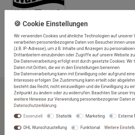
Wir verwenden Cookies und ähnliche Technologien auf unserer
verarbeiten personenbezogene Daten von Besucher:innen unse
(z.B. IP-Adresse), um z.B. Inhalte und Anzeigen zu personalisie
MEHR INFORMATIONEN ZUM EU VERANTWORTLICHEN »
Drittanbietern einzubinden oder Zugriffe auf unsere Website zu
Die Datenverarbeitung erfolgt erst durch gesetzte Cookies. Wir t
Daten mit Dritten, die wir in den Einstellungen benennen.
Die Datenverarbeitung kann mit Einwilligung oder aufgrund eine
Interesses erfolgen. Die Zustimmung kann erteilt oder abgelehn
besteht das Recht, nicht einzuwilligen und die Einwilligung zu 
Zeitpunkt zu ändern oder zu widerrufen. Beachten Sie unser
Im
NEWSLETTER
weitere Hinweise zur Verwendung personenbezogener Daten in
Daten­schutz­erklärung
.
Jetzt anmelden: Profitieren Sie von aktuellen Angeboten
Essenziell
Statistik
Marketing
Externe
und erfahren Sie von den neuesten Produkten als
erstes.*
DHL Wunschzustellung
Funktional
Weitere Einstel