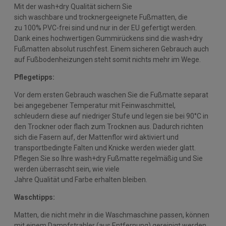
Mit der wash+dry Qualität sichern Sie
sich waschbare und trocknergeeignete Fußmatten, die
zu 100% PVC-frei sind und nur in der EU gefertigt werden.
Dank eines hochwertigen Gummirückens sind die wash+dry
Fußmatten absolut ruschfest. Einem sicheren Gebrauch auch
auf Fußbodenheizungen steht somit nichts mehr im Wege.
Pflegetipps:
Vor dem ersten Gebrauch waschen Sie die Fußmatte separat
bei angegebener Temperatur mit Feinwaschmittel,
schleudern diese auf niedriger Stufe und legen sie bei 90°C in
den Trockner oder flach zum Trocknen aus. Dadurch richten
sich die Fasern auf, der Mattenflor wird aktiviert und
transportbedingte Falten und Knicke werden wieder glatt.
Pflegen Sie so Ihre wash+dry Fußmatte regelmäßig und Sie
werden überrascht sein, wie viele
Jahre Qualität und Farbe erhalten bleiben.
Waschtipps:
Matten, die nicht mehr in die Waschmaschine passen, können
mit einem Dampfstrahler (aus Entfernung) gereinigt werden