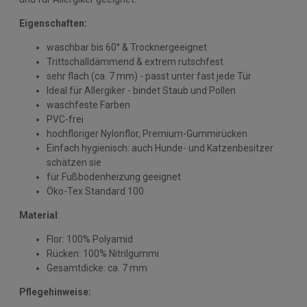
Eigenschaften:
waschbar bis 60° & Trocknergeeignet
Trittschalldämmend & extrem rutschfest
sehr flach (ca. 7 mm) - passt unter fast jede Tür
Ideal für Allergiker - bindet Staub und Pollen
waschfeste Farben
PVC-frei
hochfloriger Nylonflor, Premium-Gummirücken
Einfach hygienisch: auch Hunde- und Katzenbesitzer
schätzen sie
für Fußbodenheizung geeignet
Öko-Tex Standard 100
Material
:
Flor: 100% Polyamid
Rücken: 100% Nitrilgummi
Gesamtdicke: ca. 7 mm
Pflegehinweise: