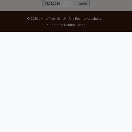
© 2026
Living Floor GmbH
. Alle Rechte vorbehalten.
*innerhalb Deutschlands