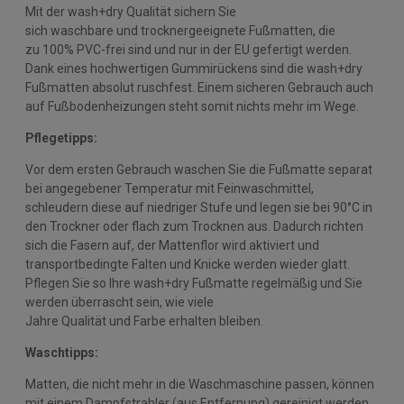
Mit der wash+dry Qualität sichern Sie
sich waschbare und trocknergeeignete Fußmatten, die
zu 100% PVC-frei sind und nur in der EU gefertigt werden.
Dank eines hochwertigen Gummirückens sind die wash+dry
Fußmatten absolut ruschfest. Einem sicheren Gebrauch auch
auf Fußbodenheizungen steht somit nichts mehr im Wege.
Pflegetipps:
Vor dem ersten Gebrauch waschen Sie die Fußmatte separat
bei angegebener Temperatur mit Feinwaschmittel,
schleudern diese auf niedriger Stufe und legen sie bei 90°C in
den Trockner oder flach zum Trocknen aus. Dadurch richten
sich die Fasern auf, der Mattenflor wird aktiviert und
transportbedingte Falten und Knicke werden wieder glatt.
Pflegen Sie so Ihre wash+dry Fußmatte regelmäßig und Sie
werden überrascht sein, wie viele
Jahre Qualität und Farbe erhalten bleiben.
Waschtipps:
Matten, die nicht mehr in die Waschmaschine passen, können
mit einem Dampfstrahler (aus Entfernung) gereinigt werden