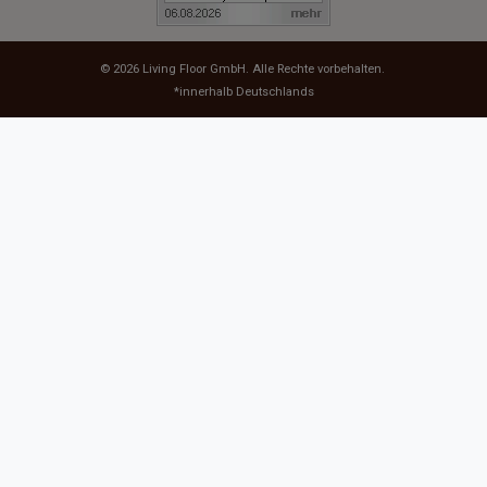
© 2026
Living Floor GmbH
. Alle Rechte vorbehalten.
*innerhalb Deutschlands