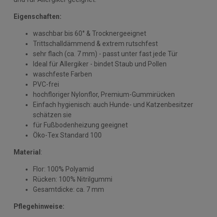
Eigenschaften:
waschbar bis 60° & Trocknergeeignet
Trittschalldämmend & extrem rutschfest
sehr flach (ca. 7 mm) - passt unter fast jede Tür
Ideal für Allergiker - bindet Staub und Pollen
waschfeste Farben
PVC-frei
hochfloriger Nylonflor, Premium-Gummirücken
Einfach hygienisch: auch Hunde- und Katzenbesitzer
schätzen sie
für Fußbodenheizung geeignet
Öko-Tex Standard 100
Material
:
Flor: 100% Polyamid
Rücken: 100% Nitrilgummi
Gesamtdicke: ca. 7 mm
Pflegehinweise: