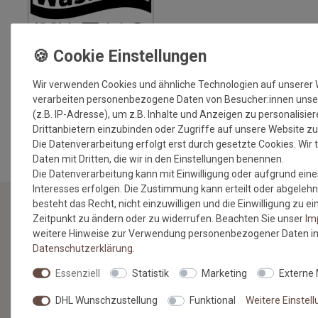
Wir verwenden Cookies und ähnliche Technologien auf unserer
verarbeiten personenbezogene Daten von Besucher:innen unse
(z.B. IP-Adresse), um z.B. Inhalte und Anzeigen zu personalisie
MEHR INFORMATIONEN ZUM EU VERANTWORTLICHEN »
Drittanbietern einzubinden oder Zugriffe auf unsere Website zu
Die Datenverarbeitung erfolgt erst durch gesetzte Cookies. Wir t
Daten mit Dritten, die wir in den Einstellungen benennen.
Die Datenverarbeitung kann mit Einwilligung oder aufgrund eine
Interesses erfolgen. Die Zustimmung kann erteilt oder abgelehn
besteht das Recht, nicht einzuwilligen und die Einwilligung zu 
Zeitpunkt zu ändern oder zu widerrufen. Beachten Sie unser
Im
NEWSLETTER
weitere Hinweise zur Verwendung personenbezogener Daten in
Daten­schutz­erklärung
.
Jetzt anmelden: Profitieren Sie von aktuellen Angeboten
Essenziell
Statistik
Marketing
Externe
und erfahren Sie von den neuesten Produkten als
erstes.*
DHL Wunschzustellung
Funktional
Weitere Einstel