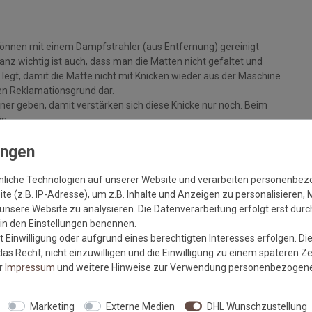
können mit einem Dampfstrahler (aus Entfernung) gereinigt
z wichtig ist auch, dass man die Matten nicht gefaltet und
legt, damit die Matte nicht mit Knicken wieder aus der Maschine
inen Reklamationsgrund dar.
ckner geben, damit verstärken sich diese Knicke nur noch. Beim
in.
+/- 5%, sowie Farbabweichungen zwischen Bildschirmfoto und
nliche Technologien auf unserer Website und verarbeiten personenbe
e (z.B. IP-Adresse), um z.B. Inhalte und Anzeigen zu personalisieren, 
unsere Website zu analysieren. Die Datenverarbeitung erfolgt erst durch
r in den Einstellungen benennen.
 Einwilligung oder aufgrund eines berechtigten Interesses erfolgen. Di
m sauberen und trockenen, festen Untergrund liegt, um eine
as Recht, nicht einzuwilligen und die Einwilligung zu einem späteren Z
er
Impressum
und weitere Hinweise zur Verwendung personenbezogene
lt die Haftkraft des Gummis und vermindert die Gefahr von
Marketing
Externe Medien
DHL Wunschzustellung
ufliegt und von offenem Feuer ferngehalten wird.