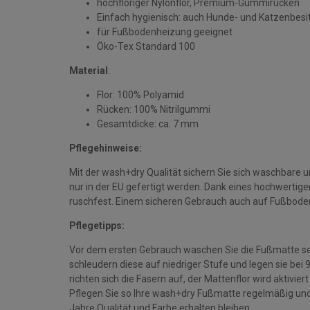
hochfloriger Nylonflor, Premium-Gummirücken
Einfach hygienisch: auch Hunde- und Katzenbesi
für Fußbodenheizung geeignet
Öko-Tex Standard 100
Material
:
Flor: 100% Polyamid
Rücken: 100% Nitrilgummi
Gesamtdicke: ca. 7 mm
Pflegehinweise:
Mit der wash+dry Qualität sichern Sie sich waschbare 
nur in der EU gefertigt werden. Dank eines hochwerti
ruschfest. Einem sicheren Gebrauch auch auf Fußbode
Pflegetipps:
Vor dem ersten Gebrauch waschen Sie die Fußmatte se
schleudern diese auf niedriger Stufe und legen sie bei
richten sich die Fasern auf, der Mattenflor wird aktivie
Pflegen Sie so Ihre wash+dry Fußmatte regelmäßig und 
Jahre Qualität und Farbe erhalten bleiben.