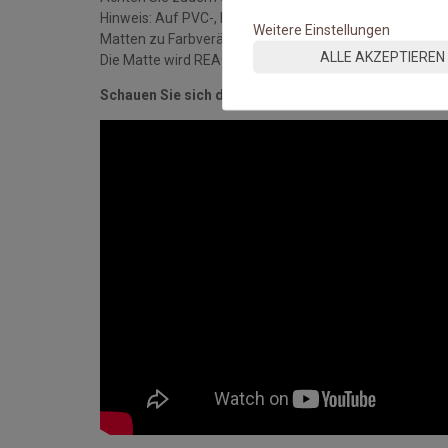
Hinweis: Auf PVC-, Linoleum-, Laminat- und Holzböde
Weitere Einstellungen
Matten zu Farbveränderungen der Oberflächen komme
ALLE AKZEPTIEREN
Die Matte wird REACH-konform und nach DIN ISO 9001-S
Schauen Sie sich das Video an: