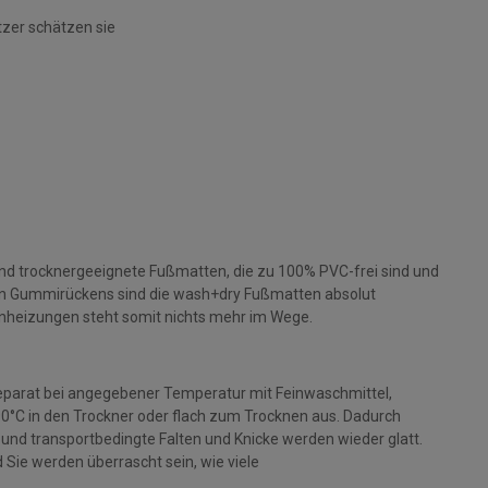
tzer schätzen sie
und trocknergeeignete Fußmatten, die zu 100% PVC-frei sind und
gen Gummirückens sind die wash+dry Fußmatten absolut
nheizungen steht somit nichts mehr im Wege.
parat bei angegebener Temperatur mit Feinwaschmittel,
 90°C in den Trockner oder flach zum Trocknen aus. Dadurch
rt und transportbedingte Falten und Knicke werden wieder glatt.
Sie werden überrascht sein, wie viele