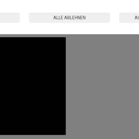
n kann es durch Wechselwirkungen mit gummibeschichteten
n.
ALLE ABLEHNEN
A
tandards in der EU hergestellt.