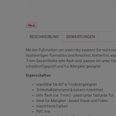
BESCHREIBUNG
BEWERTUNGEN
Mit den Fußmatten von wash+dry zaubern Sie nicht nur 
hochwertigen Türmatten sind Reissfest, Knitterfrei, w
7 mm Gesamthöhe sehr flach sind, passen sie unter fa
schadstoffgeprüft und für Allergiker geeignet.
Eigenschaften:
waschbar bis 60° & Trocknergeeignet
Trittschalldämmend & extrem rutschfest
sehr flach (ca. 7 mm) - passt unter fast jede Tür
Ideal für Allergiker - bindet Staub und Pollen
waschfeste Farben
PVC-frei