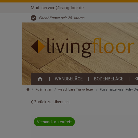
Mail:
service@livingfloor.de
Fachhändler seit 25 Jahren
WANDBELÄGE
BODENBELÄGE
K
Fußmatten
waschbare Türvorleger
Fussmatte wash+dry D
Zurück zur Übersicht
Versandkostenfrei*