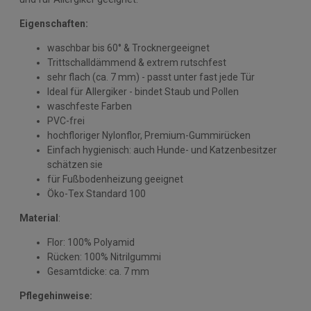
Eigenschaften:
waschbar bis 60° & Trocknergeeignet
Trittschalldämmend & extrem rutschfest
sehr flach (ca. 7 mm) - passt unter fast jede Tür
Ideal für Allergiker - bindet Staub und Pollen
waschfeste Farben
PVC-frei
hochfloriger Nylonflor, Premium-Gummirücken
Einfach hygienisch: auch Hunde- und Katzenbesitzer
schätzen sie
für Fußbodenheizung geeignet
Öko-Tex Standard 100
Material
:
Flor: 100% Polyamid
Rücken: 100% Nitrilgummi
Gesamtdicke: ca. 7 mm
Pflegehinweise: