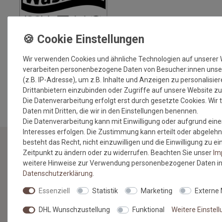
Wir verwenden Cookies und ähnliche Technologien auf unserer
verarbeiten personenbezogene Daten von Besucher:innen unse
(z.B. IP-Adresse), um z.B. Inhalte und Anzeigen zu personalisie
MEHR INFORMATIONEN ZUM EU VERANTWORTLICHEN »
Drittanbietern einzubinden oder Zugriffe auf unsere Website zu
Die Datenverarbeitung erfolgt erst durch gesetzte Cookies. Wir t
Daten mit Dritten, die wir in den Einstellungen benennen.
Die Datenverarbeitung kann mit Einwilligung oder aufgrund eine
Interesses erfolgen. Die Zustimmung kann erteilt oder abgelehn
besteht das Recht, nicht einzuwilligen und die Einwilligung zu 
Zeitpunkt zu ändern oder zu widerrufen. Beachten Sie unser
Im
NEWSLETTER
weitere Hinweise zur Verwendung personenbezogener Daten in
Daten­schutz­erklärung
.
Jetzt anmelden: Profitieren Sie von aktuellen Angeboten
Essenziell
Statistik
Marketing
Externe
und erfahren Sie von den neuesten Produkten als
erstes.*
DHL Wunschzustellung
Funktional
Weitere Einstel