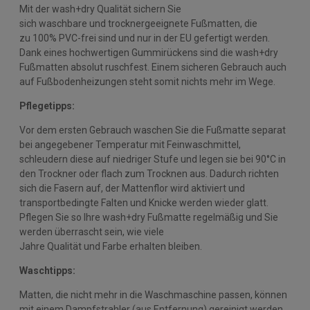
Mit der wash+dry Qualität sichern Sie
sich waschbare und trocknergeeignete Fußmatten, die
zu 100% PVC-frei sind und nur in der EU gefertigt werden.
Dank eines hochwertigen Gummirückens sind die wash+dry
Fußmatten absolut ruschfest. Einem sicheren Gebrauch auch
auf Fußbodenheizungen steht somit nichts mehr im Wege.
Pflegetipps:
Vor dem ersten Gebrauch waschen Sie die Fußmatte separat
bei angegebener Temperatur mit Feinwaschmittel,
schleudern diese auf niedriger Stufe und legen sie bei 90°C in
den Trockner oder flach zum Trocknen aus. Dadurch richten
sich die Fasern auf, der Mattenflor wird aktiviert und
transportbedingte Falten und Knicke werden wieder glatt.
Pflegen Sie so Ihre wash+dry Fußmatte regelmäßig und Sie
werden überrascht sein, wie viele
Jahre Qualität und Farbe erhalten bleiben.
Waschtipps:
Matten, die nicht mehr in die Waschmaschine passen, können
mit einem Dampfstrahler (aus Entfernung) gereinigt werden