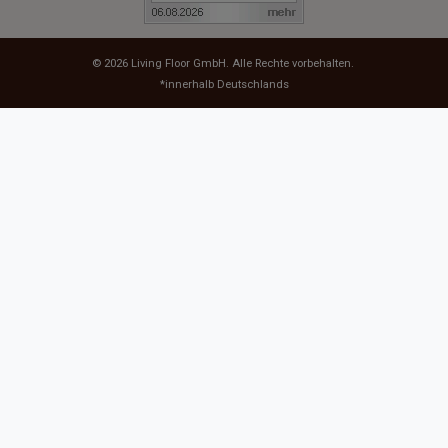
© 2026
Living Floor GmbH
. Alle Rechte vorbehalten.
*innerhalb Deutschlands