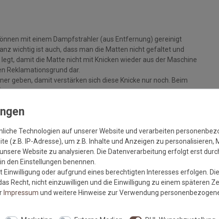
können mit einem Dampfstrahler (aus Entfernung) gereinigt
z wichtig ist auch, dass man die Matten nicht gefaltet und
legt, damit die Matte nicht mit Knicken wieder aus der Maschine
inen Reklamationsgrund dar.
ckner geben, damit verstärken sich diese Knicke nur noch. Beim
in.
m ein zum großen Teil von Hand gefertigtes Produkt. Aus
nliche Technologien auf unserer Website und verarbeiten personenbe
ten eine produktionsbedingte Größentoleranz von +/- 5% vor.
e (z.B. IP-Adresse), um z.B. Inhalte und Anzeigen zu personalisieren, 
unsere Website zu analysieren. Die Datenverarbeitung erfolgt erst durch
r in den Einstellungen benennen.
 Einwilligung oder aufgrund eines berechtigten Interesses erfolgen. Di
as Recht, nicht einzuwilligen und die Einwilligung zu einem späteren Z
m sauberen und trockenen, festen Untergrund liegt, um eine
er
Impressum
und weitere Hinweise zur Verwendung personenbezogene
lt die Haftkraft des Gummis und vermindert die Gefahr von