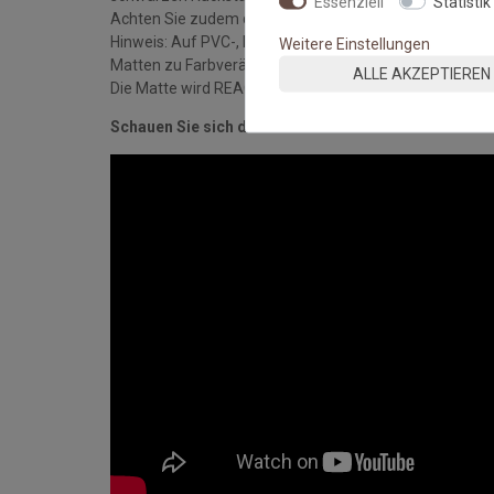
Essenziell
Statistik
Achten Sie zudem darauf, dass die Matte stets flach a
Hinweis: Auf PVC-, Linoleum-, Laminat- und Holzböde
Weitere Einstellungen
Matten zu Farbveränderungen der Oberflächen komme
ALLE AKZEPTIEREN
Die Matte wird REACH-konform und nach DIN ISO 9001-S
Schauen Sie sich das Video an: