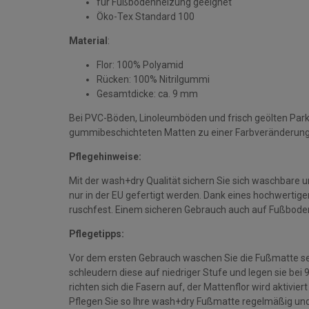
für Fußbodenheizung geeignet
Öko-Tex Standard 100
Material
:
Flor: 100% Polyamid
Rücken: 100% Nitrilgummi
Gesamtdicke: ca. 9 mm
Bei PVC-Böden, Linoleumböden und frisch geölten Par
gummibeschichteten Matten zu einer Farbveränderun
Pflegehinweise:
Mit der wash+dry Qualität sichern Sie sich waschbare 
nur in der EU gefertigt werden. Dank eines hochwerti
ruschfest. Einem sicheren Gebrauch auch auf Fußbode
Pflegetipps:
Vor dem ersten Gebrauch waschen Sie die Fußmatte se
schleudern diese auf niedriger Stufe und legen sie bei
richten sich die Fasern auf, der Mattenflor wird aktivie
Pflegen Sie so Ihre wash+dry Fußmatte regelmäßig und 