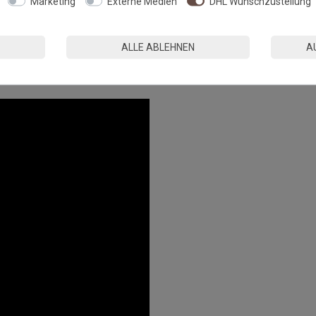
Marketing
Externe Medien
DHL Wunschzustellung
ufliegt und von offenem Feuer ferngehalten wird.
n kann es durch Wechselwirkungen mit gummibeschichteten
n.
ALLE ABLEHNEN
A
tandards in der EU hergestellt.