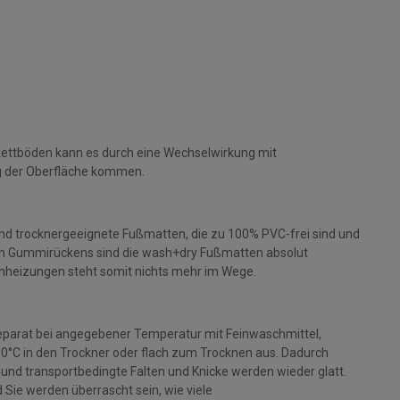
kettböden kann es durch eine Wechselwirkung mit
g der Oberfläche kommen.
und trocknergeeignete Fußmatten, die zu 100% PVC-frei sind und
gen Gummirückens sind die wash+dry Fußmatten absolut
nheizungen steht somit nichts mehr im Wege.
parat bei angegebener Temperatur mit Feinwaschmittel,
 90°C in den Trockner oder flach zum Trocknen aus. Dadurch
rt und transportbedingte Falten und Knicke werden wieder glatt.
Sie werden überrascht sein, wie viele