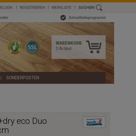
ELDEN
REGISTRIEREN
MERKLISTE
SUCHEN
ändler
Schnelllieferprogramm
WARENKORB
0
Artikel
SONDERPOSTEN
+dry eco Duo
 cm