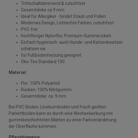
Trittschalldämmend & rutschfest
Gesamtdicke ca 9 mm
Ideal für Allergiker - bindet Staub und Pollen
Modernes Design, Lichtechte Farben, rutschfest
PVC-frei
hochfloriger Nylonflor, Premium-Gummirücken
Einfach hygienisch: auch Hunde- und Katzenbesitzer
schätzen sie
für Fußbodenheizung geeignet
Öko-Tex Standard 100
Material
:
Flor: 100% Polyamid
Rücken: 100% Nitrilgummi
Gesamtdicke: ca. 9 mm
Bei PVC-Böden, Linoleumböden und frisch geölten
Parkettböden kann es durch eine Wechselwirkung mit
gummibeschichteten Matten zu einer Farbveränderung
der Oberfläche kommen.
Pflegehinweise: