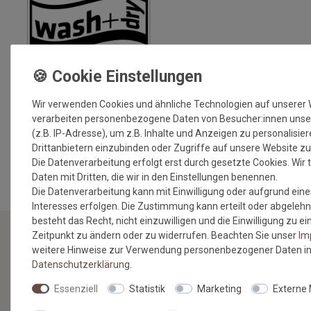
Wir verwenden Cookies und ähnliche Technologien auf unserer
verarbeiten personenbezogene Daten von Besucher:innen unse
(z.B. IP-Adresse), um z.B. Inhalte und Anzeigen zu personalisie
Drittanbietern einzubinden oder Zugriffe auf unsere Website zu
MEHR INFORMATIONEN ZUM EU VERANTWORTLICHEN »
Die Datenverarbeitung erfolgt erst durch gesetzte Cookies. Wir t
Daten mit Dritten, die wir in den Einstellungen benennen.
Die Datenverarbeitung kann mit Einwilligung oder aufgrund eine
Interesses erfolgen. Die Zustimmung kann erteilt oder abgelehn
besteht das Recht, nicht einzuwilligen und die Einwilligung zu 
Zeitpunkt zu ändern oder zu widerrufen. Beachten Sie unser
Im
weitere Hinweise zur Verwendung personenbezogener Daten in
NEWSLETTER
Daten­schutz­erklärung
.
Essenziell
Statistik
Marketing
Externe
Jetzt anmelden: Profitieren Sie von aktuellen Angeboten
und erfahren Sie von den neuesten Produkten als