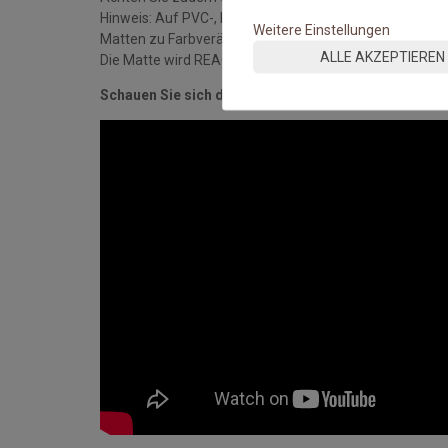
Hinweis: Auf PVC-, Linoleum-, Laminat- und Holzböde
Weitere Einstellungen
Matten zu Farbveränderungen der Oberflächen komme
ALLE AKZEPTIEREN
Die Matte wird REACH-konform und nach DIN ISO 9001-S
Schauen Sie sich das Video an: