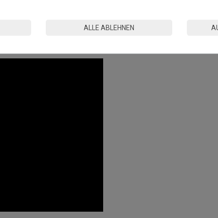
n kann es durch Wechselwirkungen mit gummibeschichteten
n.
ALLE ABLEHNEN
A
tandards in der EU hergestellt.