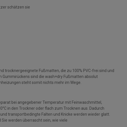
tzer schätzen sie
und trocknergeeignete Fußmatten, die zu 100% PVC-frei sind und
gen Gummirückens sind die wash+dry Fußmatten absolut
nheizungen steht somit nichts mehr im Wege.
parat bei angegebener Temperatur mit Feinwaschmittel,
 90°C in den Trockner oder flach zum Trocknen aus. Dadurch
rt und transportbedingte Falten und Knicke werden wieder glatt.
Sie werden überrascht sein, wie viele