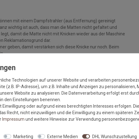
können mit einem Dampfstrahler (aus Entfernung) gereinigt
z wichtig ist auch, dass man die Matten nicht gefaltet und
legt, damit die Matte nicht mit Knicken wieder aus der Maschine
inen Reklamationsgrund dar.
ckner geben, damit verstärken sich diese Knicke nur noch. Beim
in.
+/- 5%, sowie Farbabweichungen zwischen Bildschirmfoto und
nliche Technologien auf unserer Website und verarbeiten personenbe
e (z.B. IP-Adresse), um z.B. Inhalte und Anzeigen zu personalisieren, 
unsere Website zu analysieren. Die Datenverarbeitung erfolgt erst durch
r in den Einstellungen benennen.
 Einwilligung oder aufgrund eines berechtigten Interesses erfolgen. Di
m sauberen und trockenen, festen Untergrund liegt, um eine
as Recht, nicht einzuwilligen und die Einwilligung zu einem späteren Z
er
Impressum
und weitere Hinweise zur Verwendung personenbezogene
lt die Haftkraft des Gummis und vermindert die Gefahr von
Marketing
Externe Medien
DHL Wunschzustellung
ufliegt und von offenem Feuer ferngehalten wird.