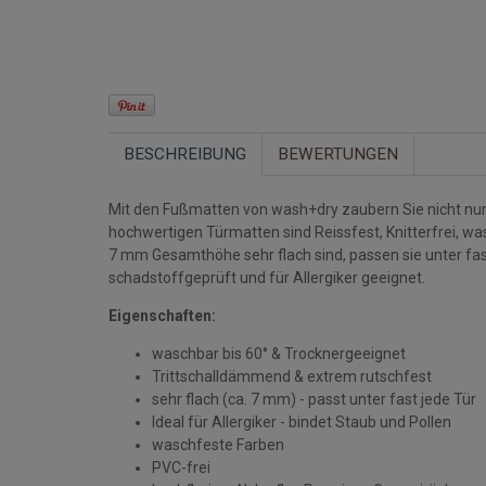
BESCHREIBUNG
BEWERTUNGEN
Mit den Fußmatten von wash+dry zaubern Sie nicht nur 
hochwertigen Türmatten sind Reissfest, Knitterfrei, w
7 mm Gesamthöhe sehr flach sind, passen sie unter fa
schadstoffgeprüft und für Allergiker geeignet.
Eigenschaften:
waschbar bis 60° & Trocknergeeignet
Trittschalldämmend & extrem rutschfest
sehr flach (ca. 7 mm) - passt unter fast jede Tür
Ideal für Allergiker - bindet Staub und Pollen
waschfeste Farben
PVC-frei