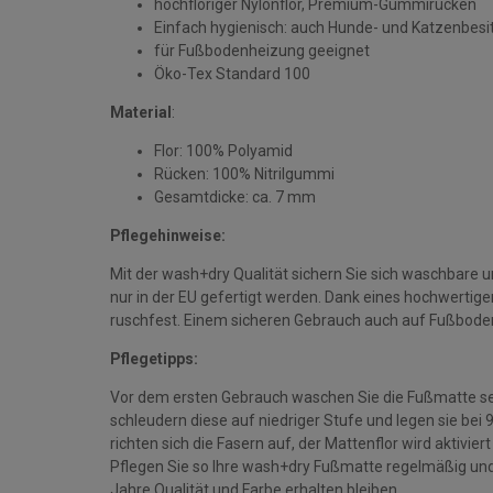
hochfloriger Nylonflor, Premium-Gummirücken
Einfach hygienisch: auch Hunde- und Katzenbesi
für Fußbodenheizung geeignet
Öko-Tex Standard 100
Material
:
Flor: 100% Polyamid
Rücken: 100% Nitrilgummi
Gesamtdicke: ca. 7 mm
Pflegehinweise:
Mit der wash+dry Qualität sichern Sie sich waschbare 
nur in der EU gefertigt werden. Dank eines hochwerti
ruschfest. Einem sicheren Gebrauch auch auf Fußbode
Pflegetipps:
Vor dem ersten Gebrauch waschen Sie die Fußmatte se
schleudern diese auf niedriger Stufe und legen sie bei
richten sich die Fasern auf, der Mattenflor wird aktivie
Pflegen Sie so Ihre wash+dry Fußmatte regelmäßig und 
Jahre Qualität und Farbe erhalten bleiben.