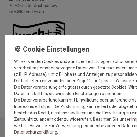
PL – 26 -130 Suchedniów
info@kleen-tex.eu
Wir verwenden Cookies und ähnliche Technologien auf unserer
verarbeiten personenbezogene Daten von Besucher:innen unse
(z.B. IP-Adresse), um z.B. Inhalte und Anzeigen zu personalisie
Drittanbietern einzubinden oder Zugriffe auf unsere Website zu
Die Datenverarbeitung erfolgt erst durch gesetzte Cookies. Wir t
MEHR INFORMATIONEN ZUM EU VERANTWORTLICHEN »
Daten mit Dritten, die wir in den Einstellungen benennen.
Die Datenverarbeitung kann mit Einwilligung oder aufgrund eine
Interesses erfolgen. Die Zustimmung kann erteilt oder abgelehn
besteht das Recht, nicht einzuwilligen und die Einwilligung zu 
Zeitpunkt zu ändern oder zu widerrufen. Beachten Sie unser
Im
weitere Hinweise zur Verwendung personenbezogener Daten in
Daten­schutz­erklärung
.