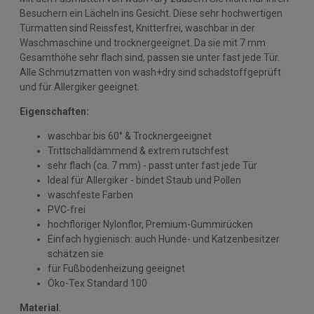
Besuchern ein Lächeln ins Gesicht. Diese sehr hochwertigen
Türmatten sind Reissfest, Knitterfrei, waschbar in der
Waschmaschine und trocknergeeignet. Da sie mit 7 mm
Gesamthöhe sehr flach sind, passen sie unter fast jede Tür.
Alle Schmutzmatten von wash+dry sind schadstoffgeprüft
und für Allergiker geeignet.
Eigenschaften:
waschbar bis 60° & Trocknergeeignet
Trittschalldämmend & extrem rutschfest
sehr flach (ca. 7 mm) - passt unter fast jede Tür
Ideal für Allergiker - bindet Staub und Pollen
waschfeste Farben
PVC-frei
hochfloriger Nylonflor, Premium-Gummirücken
Einfach hygienisch: auch Hunde- und Katzenbesitzer
schätzen sie
für Fußbodenheizung geeignet
Öko-Tex Standard 100
Material
: