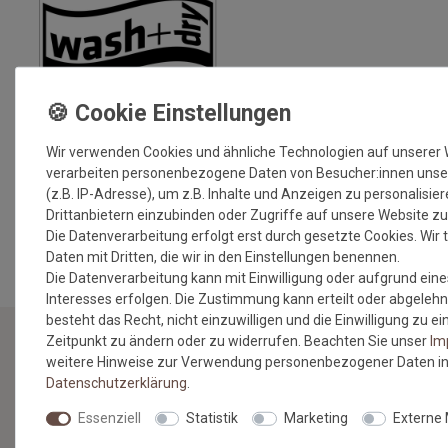
Wir verwenden Cookies und ähnliche Technologien auf unserer
verarbeiten personenbezogene Daten von Besucher:innen unse
(z.B. IP-Adresse), um z.B. Inhalte und Anzeigen zu personalisie
Drittanbietern einzubinden oder Zugriffe auf unsere Website zu
MEHR INFORMATIONEN ZUM EU VERANTWORTLICHEN »
Die Datenverarbeitung erfolgt erst durch gesetzte Cookies. Wir t
Daten mit Dritten, die wir in den Einstellungen benennen.
Die Datenverarbeitung kann mit Einwilligung oder aufgrund eine
Interesses erfolgen. Die Zustimmung kann erteilt oder abgelehn
besteht das Recht, nicht einzuwilligen und die Einwilligung zu 
Zeitpunkt zu ändern oder zu widerrufen. Beachten Sie unser
Im
weitere Hinweise zur Verwendung personenbezogener Daten in
NEWSLETTER
Daten­schutz­erklärung
.
Essenziell
Statistik
Marketing
Externe
Jetzt anmelden: Profitieren Sie von aktuellen Angeboten
und erfahren Sie von den neuesten Produkten als