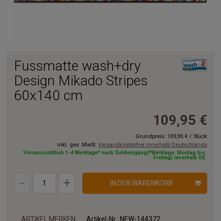
Fussmatte wash+dry
Design Mikado Stripes
60x140 cm
109,95 €
Grundpreis:
109,95 €
/
Stück
inkl. ges. MwSt.
Versandkostenfrei innerhalb Deutschlands
Vorraussichtlich 1-4 Werktage* nach Geldeingang(*Werktage: Montag bis
Freitag) innerhalb DE
IN DEN WARENKORB
ARTIKEL MERKEN
Artikel-Nr.:
NEW-144372