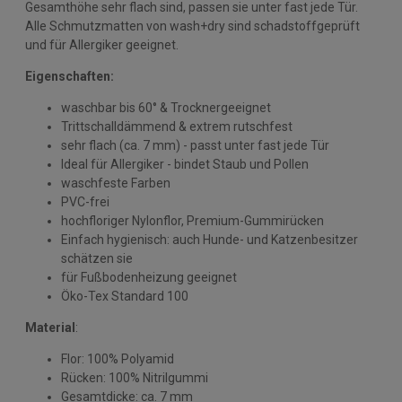
Gesamthöhe sehr flach sind, passen sie unter fast jede Tür.
Alle Schmutzmatten von wash+dry sind schadstoffgeprüft
und für Allergiker geeignet.
Eigenschaften:
waschbar bis 60° & Trocknergeeignet
Trittschalldämmend & extrem rutschfest
sehr flach (ca. 7 mm) - passt unter fast jede Tür
Ideal für Allergiker - bindet Staub und Pollen
waschfeste Farben
PVC-frei
hochfloriger Nylonflor, Premium-Gummirücken
Einfach hygienisch: auch Hunde- und Katzenbesitzer
schätzen sie
für Fußbodenheizung geeignet
Öko-Tex Standard 100
Material
:
Flor: 100% Polyamid
Rücken: 100% Nitrilgummi
Gesamtdicke: ca. 7 mm