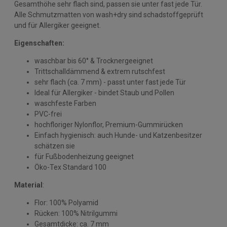
Gesamthöhe sehr flach sind, passen sie unter fast jede Tür.
Alle Schmutzmatten von wash+dry sind schadstoffgeprüft
und für Allergiker geeignet.
Eigenschaften:
waschbar bis 60° & Trocknergeeignet
Trittschalldämmend & extrem rutschfest
sehr flach (ca. 7 mm) - passt unter fast jede Tür
Ideal für Allergiker - bindet Staub und Pollen
waschfeste Farben
PVC-frei
hochfloriger Nylonflor, Premium-Gummirücken
Einfach hygienisch: auch Hunde- und Katzenbesitzer
schätzen sie
für Fußbodenheizung geeignet
Öko-Tex Standard 100
Material
:
Flor: 100% Polyamid
Rücken: 100% Nitrilgummi
Gesamtdicke: ca. 7 mm