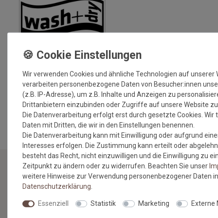
Wir verwenden Cookies und ähnliche Technologien auf unserer
verarbeiten personenbezogene Daten von Besucher:innen unse
(z.B. IP-Adresse), um z.B. Inhalte und Anzeigen zu personalisie
Drittanbietern einzubinden oder Zugriffe auf unsere Website zu
MEHR INFORMATIONEN ZUM EU VERANTWORTLICHEN »
Die Datenverarbeitung erfolgt erst durch gesetzte Cookies. Wir t
Daten mit Dritten, die wir in den Einstellungen benennen.
Die Datenverarbeitung kann mit Einwilligung oder aufgrund eine
Interesses erfolgen. Die Zustimmung kann erteilt oder abgelehn
besteht das Recht, nicht einzuwilligen und die Einwilligung zu 
Zeitpunkt zu ändern oder zu widerrufen. Beachten Sie unser
Im
weitere Hinweise zur Verwendung personenbezogener Daten in
NEWSLETTER
Daten­schutz­erklärung
.
Essenziell
Statistik
Marketing
Externe
Jetzt anmelden: Profitieren Sie von aktuellen Angeboten
und erfahren Sie von den neuesten Produkten als