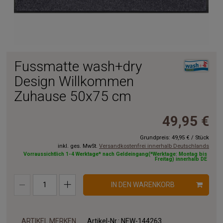
Fussmatte wash+dry
Design Willkommen
Zuhause 50x75 cm
49,95 €
Grundpreis:
49,95 €
/
Stück
inkl. ges. MwSt.
Versandkostenfrei innerhalb Deutschlands
Vorraussichtlich 1-4 Werktage* nach Geldeingang(*Werktage: Montag bis
Freitag) innerhalb DE
IN DEN WARENKORB
ARTIKEL MERKEN
Artikel-Nr.:
NEW-144263