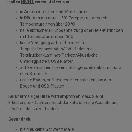
Fällen
NICHT
verwendet werden:
in Außenbereichen und Wintergärten
in Räumen mit unter 15°C Temperatur oder mit
Temperaturen von über 28 °C
bei elektrischer Fußbodenheizung oder Heiz-Kühlböden
mit Temperaturen über 28°C
keine Verlegung auf: vorhandenem
Teppich/Teppichboden/PVC Boden mit
Textilrücken/Laminat/Parkett/Akustische
Unterlegplatten/OSB Platten
auf keramischen Fliesen mit Fugenbreite ab 8 mm und
über 3 mm tief
rissige Böden, aufsteigende Feuchtigkeit aus dem
Boden und OSB-Platten
Bei übermäßiger Hitze wird empfohlen, dass Sie ihr
Erkerfenster/Dachfenster abdunkeln, um eine Ausdehnung
des Produkts zu verhindern.
Gesundheit
:
bleifrei, keine Schwermetalle