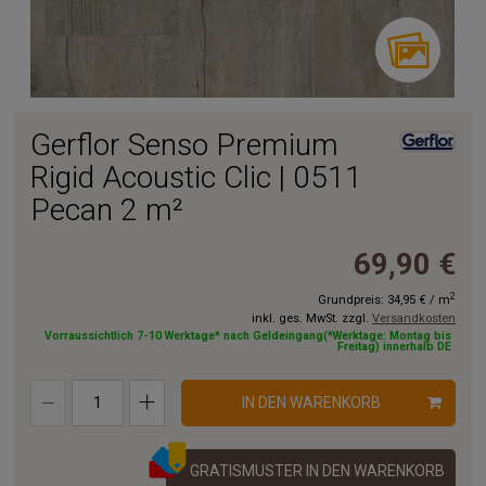
Gerflor Senso Premium
Rigid Acoustic Clic | 0511
Pecan 2 m²
69,90 €
2
Grundpreis:
34,95 €
/
m
inkl. ges. MwSt. zzgl.
Versandkosten
Vorraussichtlich 7-10 Werktage* nach Geldeingang(*Werktage: Montag bis
Freitag) innerhalb DE
IN DEN WARENKORB
GRATISMUSTER IN DEN WARENKORB