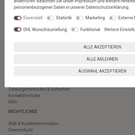
UNSEREN BLOG
widerrufen. Beachten Sie unser
Impressum
und weitere Hinwei
personenbezogener Daten in unserer
Daten­schutz­erklärung
.
Essenziell
Statistik
Marketing
Externe
Alles über unsere Produkte, Verlegetipps und neueste
Entdeckungen.
DHL Wunschzustellung
Funktional
Weitere Einstel
ZUM BLOG
ALLE AKZEPTIEREN
ALLE ABLEHNEN
SERVICE & HILFE
AUSWAHL AKZEPTIEREN
Versandkosten
Zahlungsmethoden & Sicherheit
Kontaktformular
Hilfe
RECHTLICHES
AGB & Kundeninformation
Datenschutz