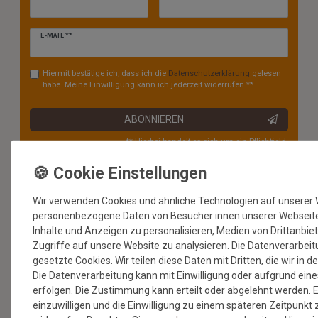
Newsletter
E-MAIL **
Honig
Hiermit bestätige ich, dass ich die
Daten­schutz­erklärung
gelesen
habe. Meine Einwilligung kann ich jederzeit widerrufen.**
ABONNIEREN
** Hierbei handelt es sich um ein Pflichtfeld.
* Mit der Anmeldung für den Newsletter erklären Sie sich damit
einverstanden, dass wir Ihnen regelmäßig Informationen zu unserem
Sortiment per E-Mail zuschicken. Den Newsletter können Sie jederzeit
Wir verwenden Cookies und ähnliche Technologien auf unserer 
kostenlos wieder abmelden.
personenbezogene Daten von Besucher:innen unserer Webseite (
Inhalte und Anzeigen zu personalisieren, Medien von Drittanbie
Zugriffe auf unsere Website zu analysieren. Die Datenverarbeitu
gesetzte Cookies. Wir teilen diese Daten mit Dritten, die wir in 
Die Datenverarbeitung kann mit Einwilligung oder aufgrund eine
erfolgen. Die Zustimmung kann erteilt oder abgelehnt werden. E
BESUCHEN SIE AUCH
einzuwilligen und die Einwilligung zu einem späteren Zeitpunkt