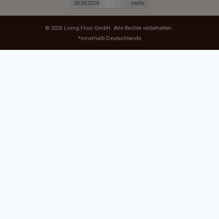
© 2026
Living Floor GmbH
. Alle Rechte vorbehalten.
*innerhalb Deutschlands