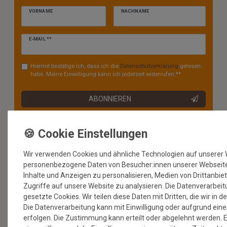
VORNAME
NACHNAME
Newsletter
E-MAIL **
Honig
Hiermit bestätige ich, dass ich die
Daten­schutz­erklärung
gelesen
habe. Meine Einwilligung kann ich jederzeit widerrufen.**
ABONNIEREN
** Hierbei handelt es sich um ein Pflichtfeld.
* Mit der Anmeldung für den Newsletter erklären Sie sich damit
einverstanden, dass wir Ihnen regelmäßig Informationen zu unserem
Wir verwenden Cookies und ähnliche Technologien auf unserer 
Sortiment per E-Mail zuschicken. Den Newsletter können Sie jederzeit
kostenlos wieder abmelden.
personenbezogene Daten von Besucher:innen unserer Webseite (
Inhalte und Anzeigen zu personalisieren, Medien von Drittanbie
Zugriffe auf unsere Website zu analysieren. Die Datenverarbeitu
gesetzte Cookies. Wir teilen diese Daten mit Dritten, die wir in 
Die Datenverarbeitung kann mit Einwilligung oder aufgrund eine
erfolgen. Die Zustimmung kann erteilt oder abgelehnt werden. E