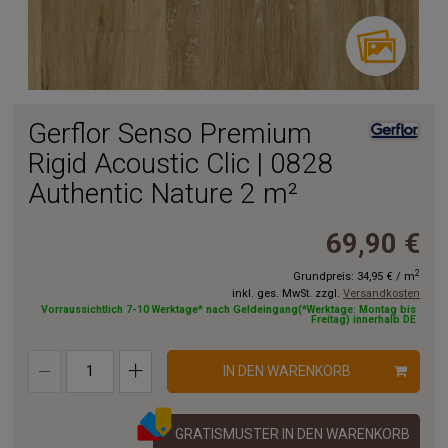
Gerflor Senso Premium
Rigid Acoustic Clic | 0828
Authentic Nature 2 m²
69,90 €
2
Grundpreis:
34,95 €
/
m
inkl. ges. MwSt. zzgl.
Versandkosten
Vorraussichtlich 7-10 Werktage* nach Geldeingang(*Werktage: Montag bis
Freitag) innerhalb DE
IN DEN WARENKORB
GRATISMUSTER IN DEN WARENKORB