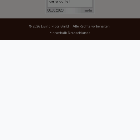
© 2026
Living Floor GmbH
. Alle Rechte vorbehalten.
*innerhalb Deutschlands