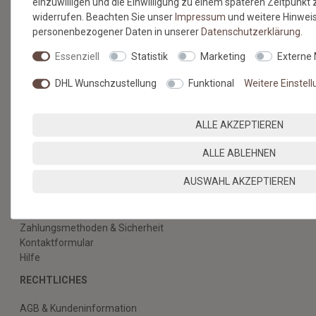
BESUCHEN SIE AUCH
einzuwilligen und die Einwilligung zu einem späteren Zeitpunkt
widerrufen. Beachten Sie unser
Impressum
und weitere Hinwei
UNSEREN BLOG
personenbezogener Daten in unserer
Daten­schutz­erklärung
.
Essenziell
Statistik
Marketing
Externe
Alles über unsere Produkte, Verlegetipps und neueste
Entdeckungen.
DHL Wunschzustellung
Funktional
Weitere Einstel
ZUM BLOG
ALLE AKZEPTIEREN
ALLE ABLEHNEN
AUSWAHL AKZEPTIEREN
SERVICE & HILFE
Versandkosten
Zahlungsmethoden & Sicherheit
Kontaktformular
Hilfe
RECHTLICHES
AGB & Kundeninformation