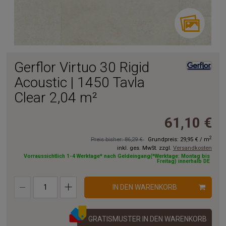
Gerflor Virtuo 30 Rigid
Acoustic | 1450 Tavla
Clear 2,04 m²
61,10 €
2
Preis bisher: 86,29 €
Grundpreis:
29,95 €
/
m
inkl. ges. MwSt. zzgl.
Versandkosten
Vorraussichtlich 1-4 Werktage* nach Geldeingang(*Werktage: Montag bis
Freitag) innerhalb DE
IN DEN WARENKORB
GRATISMUSTER IN DEN WARENKORB