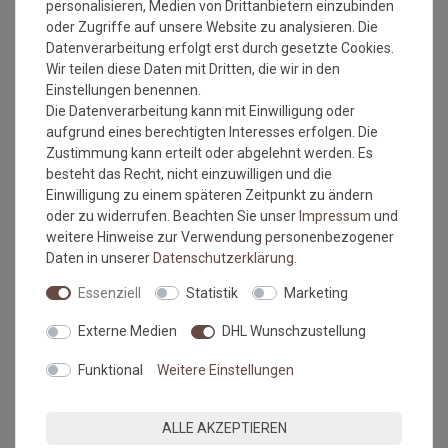
personalisieren, Medien von Drittanbietern einzubinden
Temperaturen über 28°C
oder Zugriffe auf unsere Website zu analysieren. Die
auf vorhandenem Teppich/Teppichboden
Datenverarbeitung erfolgt erst durch gesetzte Cookies.
auf keramischen Fliesen mit Fugenbreite ab 4 mm
Wir teilen diese Daten mit Dritten, die wir in den
Einstellungen benennen.
Gesundheit
:
Die Datenverarbeitung kann mit Einwilligung oder
formaldehydfrei
aufgrund eines berechtigten Interesses erfolgen. Die
phthalatfrei
Zustimmung kann erteilt oder abgelehnt werden. Es
bleifrei, keine Schwermetalle
besteht das Recht, nicht einzuwilligen und die
Lösemittelfrei
Einwilligung zu einem späteren Zeitpunkt zu ändern
keine schädlichen Weichmacher
oder zu widerrufen. Beachten Sie unser
Impressum
und
kein Klebstoff
weitere Hinweise zur Verwendung personenbezogener
Daten in unserer
Daten­schutz­erklärung
.
Umwelt / Raumluftqualität:
Essenziell
Statistik
Marketing
100 % recyclebar, bis zu 35 % Recycling-Material bereits
im Produkt enthalten: Schonung der Ressourcen
Externe Medien
DHL Wunschzustellung
geringe VOC-Emission TVOC (28 Tage): < 10
100 % REACH-konform, phthalatfrei, formaldehydfrei:
Funktional
Weitere Einstellungen
für Gesundheit und Sicherheit
ALLE AKZEPTIEREN
MEHR INFORMATIONEN ZUM EU VERANTWORTLICHEN »