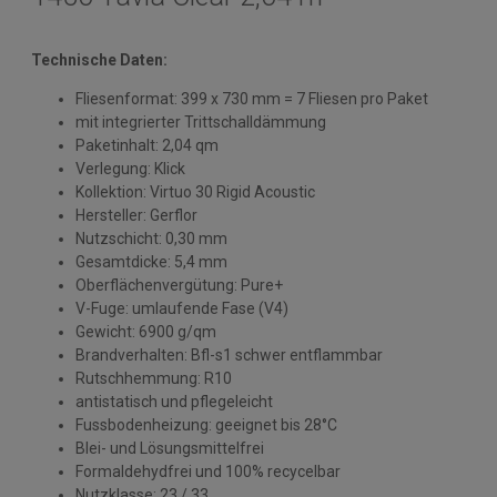
Technische Daten:
Fliesenformat: 399 x 730 mm = 7 Fliesen pro Paket
mit integrierter Trittschalldämmung
Paketinhalt: 2,04 qm
Verlegung: Klick
Kollektion: Virtuo 30 Rigid Acoustic
Hersteller: Gerflor
Nutzschicht: 0,30 mm
Gesamtdicke: 5,4 mm
Oberflächenvergütung: Pure+
V-Fuge: umlaufende Fase (V4)
Gewicht: 6900 g/qm
Brandverhalten: Bfl-s1 schwer entflammbar
Rutschhemmung: R10
antistatisch und pflegeleicht
Fussbodenheizung: geeignet bis 28°C
Blei- und Lösungsmittelfrei
Formaldehydfrei und 100% recycelbar
Nutzklasse: 23 / 33