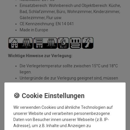
Einsatzbereich: Wohnbereich und Objektbereich: Küche,
Bad, Schlafzimmer, Büro, Wohnzimmer, Kinderzimmer,
Gästezimmer, Flur usw.
CE Kennzeichnung: EN 14 041
Made in Europe
Wichtige Hinweise zur Verlegung:
Die Verlegetemperatur sollte zwischen 15°C und 18°C
liegen.
Untergründe die zur Verlegung geeignet sind, müssen
eben, fest, dauerhaft trocken, staubfrei, frei von Rissen
und Verunreinigungen sein.
Die Bodendielen dürfen in folgenden
Fällen NICHT verwendet werden:
Wir verwenden Cookies und ähnliche Technologien auf
unserer Website und verarbeiten personenbezogene
in Außenbereichen und Wintergärten
Daten von Besucher:innen unserer Webseite (z.B. IP-
in Räumen mit unter 15°C Temperatur
Adresse), um z.B. Inhalte und Anzeigen zu
bei Fußbodenheizung oder Heiz-Kühlböden mit