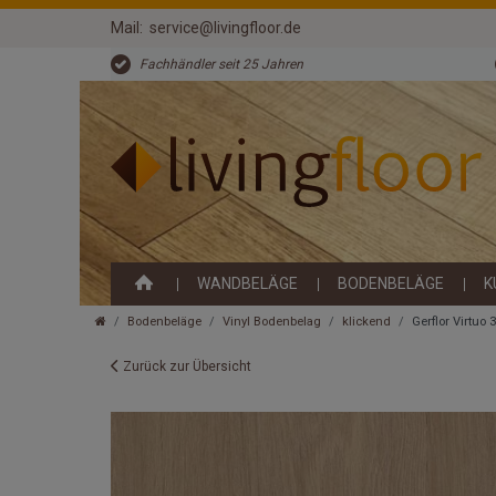
Mail:
service@livingfloor.de
Fachhändler seit 25 Jahren
WANDBELÄGE
BODENBELÄGE
K
Bodenbeläge
Vinyl Bodenbelag
klickend
Gerflor Virtuo
Zurück zur Übersicht