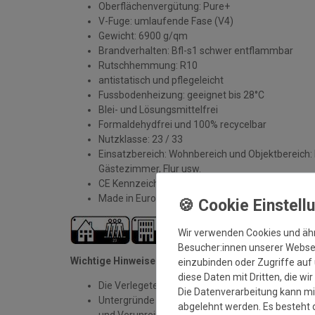
Oberflächenvergütung: Pure+
V-Fuge: umlaufende Fase (V4)
Gewicht: 6900 g/qm
Brandverhalten: Bfl-s1 schwer entflammbar
Rutschhemmung: R10
antistatisch und pflegeleicht
Fussbodenheizung: geeignet bis 28°C
Blei- und Lösungsmittelfrei
Formaldehydfrei und 100% recycelbar
Nutzklasse: 23 / 33
Einsatzbereich: Wohnbereich und Objektbereich
Gästezimmer, Flur usw.
CE Kennzeichnung: EN 14 041
Made in Europe
Wir verwenden Cookies und äh
Besucher:innen unserer Webseit
Wichtige Hinweise zur Verlegung:
einzubinden oder Zugriffe auf 
diese Daten mit Dritten, die wi
Die Verlegetemperatur sollte zwischen 15°C und 
Die Datenverarbeitung kann mit
Untergründe die zur Verlegung geeignet sind, müs
abgelehnt werden. Es besteht d
und Verunreinigungen sein.