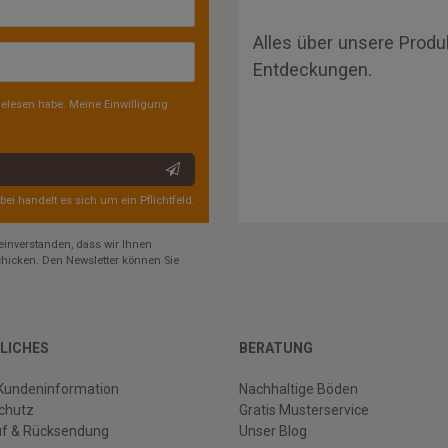
Alles über unsere Produ
Entdeckungen.
elesen habe. Meine Einwilligung
rbei handelt es sich um ein Pflichtfeld.
einverstanden, dass wir Ihnen
hicken. Den Newsletter können Sie
LICHES
BERATUNG
Kundeninformation
Nachhaltige Böden
chutz
Gratis Musterservice
uf & Rücksendung
Unser Blog