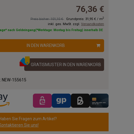
76,36 €
2
Preis bisher: 101,10 €
Grundpreis:
31,95 €
/
m
inkl. ges. MwSt. zzgl.
Versandkosten
tage* nach Geldeingang(*Werktage: Montag bis Freitag) innerhalb DE
IN DEN WARENKORB
GRATISMUSTER IN DEN WARENKORB
.:
NEW-155615
Haben Sie Fragen zum Artikel?
Kontaktieren Sie uns!