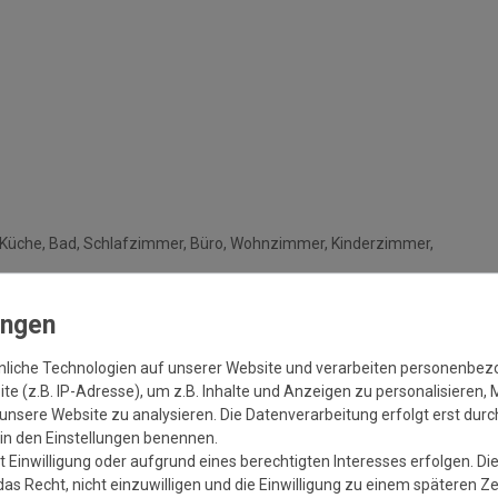
: Küche, Bad, Schlafzimmer, Büro, Wohnzimmer, Kinderzimmer,
nliche Technologien auf unserer Website und verarbeiten personenbe
e (z.B. IP-Adresse), um z.B. Inhalte und Anzeigen zu personalisieren, 
unsere Website zu analysieren. Die Datenverarbeitung erfolgt erst durch
r in den Einstellungen benennen.
18°C liegen.
 Einwilligung oder aufgrund eines berechtigten Interesses erfolgen. Di
sen eben, fest, dauerhaft trocken, staubfrei, frei von Rissen
as Recht, nicht einzuwilligen und die Einwilligung zu einem späteren Z