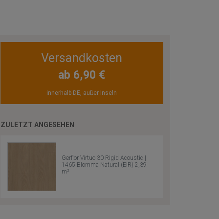
Versandkosten
ab 6,90 €
innerhalb DE, außer Inseln
ZULETZT ANGESEHEN
Gerflor Virtuo 30 Rigid Acoustic |
1465 Blomma Natural (EIR) 2,39
m²