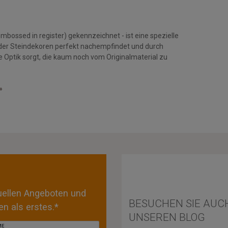
mbossed in register) gekennzeichnet - ist eine spezielle
der Steindekoren perfekt nachempfindet und durch
e Optik sorgt, die kaum noch vom Originalmaterial zu
»
tuellen Angeboten und
BESUCHEN SIE AUC
n als erstes.*
UNSEREN BLOG
ME