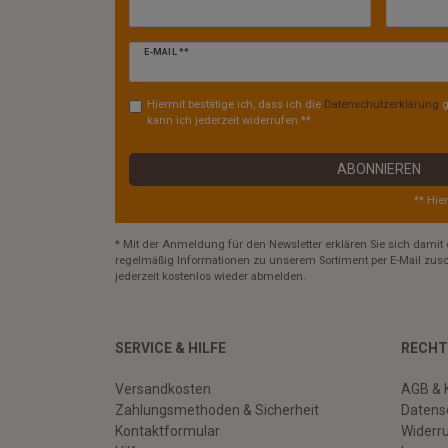
Newsletter
E-MAIL **
Honig
Hiermit bestätige ich, dass ich die
Daten­schutz­erklärung
g
kann ich jederzeit widerrufen.**
ABONNIEREN
** Hie
* Mit der Anmeldung für den Newsletter erklären Sie sich damit 
regelmäßig Informationen zu unserem Sortiment per E-Mail zusc
jederzeit kostenlos wieder abmelden.
SERVICE & HILFE
RECHT
Versandkosten
AGB & 
Zahlungsmethoden & Sicherheit
Datens
Kontaktformular
Widerr