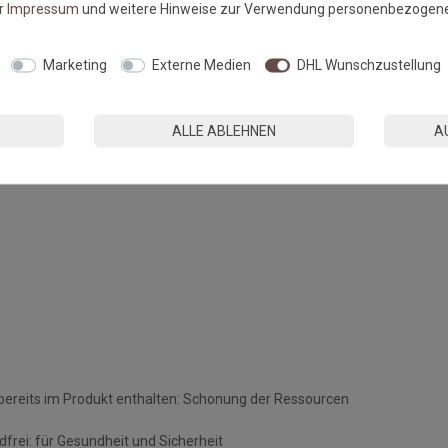
er
Impressum
und weitere Hinweise zur Verwendung personenbezogene
verwendet werden:
Marketing
Externe Medien
DHL Wunschzustellung
Temperaturen über 28°C
ALLE ABLEHNEN
A
mm
l bereits im Produkt enthalten: Schonung der Ressourcen
frei: für Gesundheit und Sicherheit