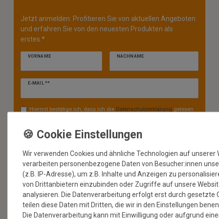
Jetzt anmelden: Profitieren Sie von aktuellen Angeboten
und erfahren Sie von den neuesten Produkten als
erstes.*
VORNAME
NACHNAME
Newsletter
E-MAIL **
Honig
Hiermit bestätige ich, dass ich die
Daten­schutz­erklärung
gelesen
habe. Meine Einwilligung kann ich jederzeit widerrufen.**
ABONNIEREN
Wir verwenden Cookies und ähnliche Technologien auf unserer
** Hierbei handelt es sich um ein Pflichtfeld.
verarbeiten personenbezogene Daten von Besucher:innen unse
(z.B. IP-Adresse), um z.B. Inhalte und Anzeigen zu personalisie
* Mit der Anmeldung für den Newsletter erklären Sie sich damit
von Drittanbietern einzubinden oder Zugriffe auf unsere Websi
einverstanden, dass wir Ihnen regelmäßig Informationen zu unserem
Sortiment per E-Mail zuschicken. Den Newsletter können Sie jederzeit
analysieren. Die Datenverarbeitung erfolgt erst durch gesetzte 
kostenlos wieder abmelden.
teilen diese Daten mit Dritten, die wir in den Einstellungen bene
Die Datenverarbeitung kann mit Einwilligung oder aufgrund eine