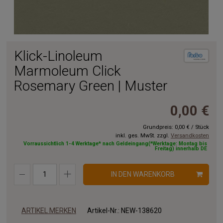
Klick-Linoleum
Marmoleum Click
Rosemary Green | Muster
0,00 €
Grundpreis:
0,00 €
/
Stück
inkl. ges. MwSt. zzgl.
Versandkosten
Vorraussichtlich 1-4 Werktage* nach Geldeingang(*Werktage: Montag bis
Freitag) innerhalb DE
IN DEN WARENKORB
ARTIKEL MERKEN
Artikel-Nr.:
NEW-138620