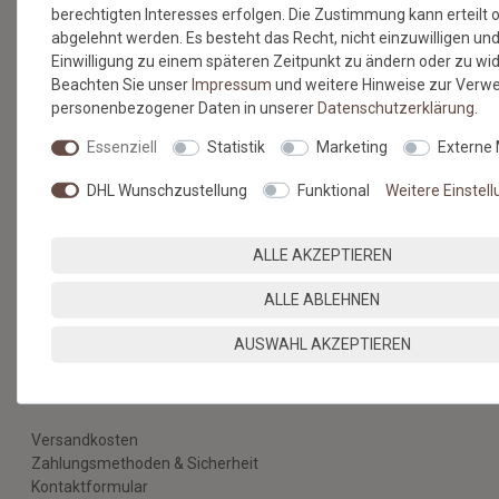
berechtigten Interesses erfolgen. Die Zustimmung kann erteilt 
abgelehnt werden. Es besteht das Recht, nicht einzuwilligen und
Einwilligung zu einem späteren Zeitpunkt zu ändern oder zu wi
Beachten Sie unser
Impressum
und weitere Hinweise zur Verw
BESUCHEN SIE AUCH
personenbezogener Daten in unserer
Daten­schutz­erklärung
.
UNSEREN BLOG
Essenziell
Statistik
Marketing
Externe
DHL Wunschzustellung
Funktional
Weitere Einstel
Alles über unsere Produkte, Verlegetipps und neueste
Entdeckungen.
ALLE AKZEPTIEREN
ZUM BLOG
ALLE ABLEHNEN
AUSWAHL AKZEPTIEREN
SERVICE & HILFE
Versandkosten
Zahlungsmethoden & Sicherheit
Kontaktformular