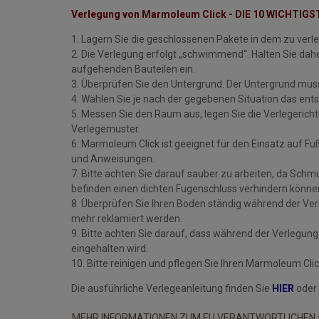
Verlegung von Marmoleum Click - DIE 10 WICHTIG
1. Lagern Sie die geschlossenen Pakete in dem zu ve
2. Die Verlegung erfolgt „schwimmend“. Halten Sie da
aufgehenden Bauteilen ein.
3. Überprüfen Sie den Untergrund. Der Untergrund muss
4. Wählen Sie je nach der gegebenen Situation das en
5. Messen Sie den Raum aus, legen Sie die Verlegericht
Verlegemuster.
6. Marmoleum Click ist geeignet für den Einsatz auf F
und Anweisungen.
7. Bitte achten Sie darauf sauber zu arbeiten, da Schm
befinden einen dichten Fugenschluss verhindern könne
8. Überprüfen Sie Ihren Boden ständig während der Ver
mehr reklamiert werden.
9. Bitte achten Sie darauf, dass während der Verlegu
eingehalten wird.
10. Bitte reinigen und pflegen Sie Ihren Marmoleum Cl
Die ausführliche Verlegeanleitung finden Sie
HIER
oder
MEHR INFORMATIONEN ZUM EU VERANTWORTLICHEN 