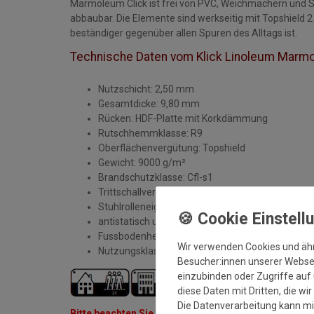
Marmoleum Click ist frei von PVC, Weichmachern und S
abbaubar. Die Elemente sind werkseitig mit Topshield
beständiger gegenüber allen Spuren des Alltags ist.
Technische Daten vom Klick Linoleum Marmo
Nutzschicht: 2,50 mm
Gesamtdicke: 9,80 mm
Rücken: HDF-Platte mit Korkdämmung
Rutschhemmklasse: R9
Oberflächenvergütung: Topshield
Gewicht: 9000 g/m²
Brandschutzklasse: Cfl-s1
Trittschallvermindunger: 17 dB (21 dB)
Stuhlrolleneignung: geeignet Typ W
antistatisch und pflegeleicht
Fussbodenheizung geeignet
Wir verwenden Cookies und äh
Nutzungsklasse: Wohnen 23 | Gewerblich: 33
Besucher:innen unserer Webseit
einzubinden oder Zugriffe auf 
diese Daten mit Dritten, die wi
Die Datenverarbeitung kann mit
Bitte beachten Sie immer die Forbo
Verlege- und Pf