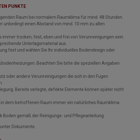
STEN PUNKTE
rlegenden Raum bei normalem Raumklima für mind. 48 Stunden.
her unbedingt einen Abstand von mind. 10 mm zu allen
 immer trocken, fest, eben und frei von Verunreinigungen sein.
tsprechende Unterlagsmaterial aus.
ung fest und wählen Sie Ihr individuelles Bodendesign oder
ußbodenheizungen. Beachten Sie bitte die speziellen Angaben
utz oder andere Verunreinigungen die sich in den Fugen
n.
legung. Bereits verlegte, defekte Elemente können später nicht
ng in dem betroffenen Raum immer ein natürliches Raumklima
ick Boden gemäß der Reinigungs- und Pflegeanleitung.
 unter Dokumente.
»