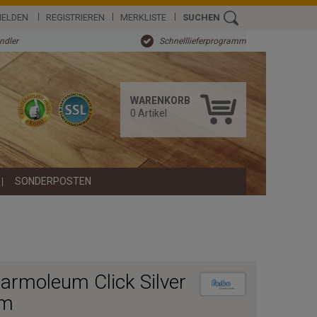
ELDEN
REGISTRIEREN
MERKLISTE
SUCHEN
ändler
Schnelllieferprogramm
WARENKORB
0
Artikel
SONDERPOSTEN
armoleum Click Silver
cm