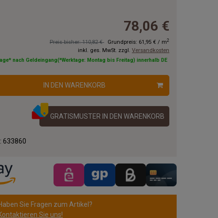
78,06 €
2
Preis bisher: 110,82 €
Grundpreis:
61,95 €
/
m
inkl. ges. MwSt. zzgl.
Versandkosten
tage* nach Geldeingang(*Werktage: Montag bis Freitag) innerhalb DE
IN DEN WARENKORB
GRATISMUSTER IN DEN WARENKORB
.:
633860
Haben Sie Fragen zum Artikel?
Kontaktieren Sie uns!