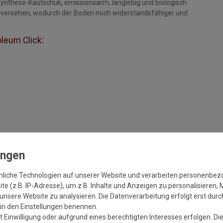
ynthese-Kautschuk, emissionsarm, langlebig und biologisch
 2 versehen, wodurch der Boden noch widerstandsfähiger und
leum Click:
nliche Technologien auf unserer Website und verarbeiten personenbe
e (z.B. IP-Adresse), um z.B. Inhalte und Anzeigen zu personalisieren, 
unsere Website zu analysieren. Die Datenverarbeitung erfolgt erst durch
r in den Einstellungen benennen.
 Einwilligung oder aufgrund eines berechtigten Interesses erfolgen. Di
legehinweise
aus der
Verlegeanleitung
!