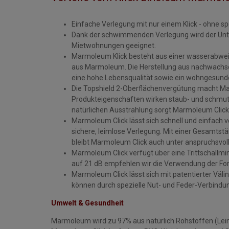
Einfache Verlegung mit nur einem Klick - ohne sp
Dank der schwimmenden Verlegung wird der Unte
Mietwohnungen geeignet.
Marmoleum Klick besteht aus einer wasserabwei
aus Marmoleum. Die Herstellung aus nachwachsen
eine hohe Lebensqualität sowie ein wohngesun
Die Topshield 2-Oberflächenvergütung macht Mar
Produkteigenschaften wirken staub- und schmut
natürlichen Ausstrahlung sorgt Marmoleum Cli
Marmoleum Click lässt sich schnell und einfach 
sichere, leimlose Verlegung. Mit einer Gesamtst
bleibt Marmoleum Click auch unter anspruchsvol
Marmoleum Click verfügt über eine Trittschallmin
auf 21 dB empfehlen wir die Verwendung der F
Marmoleum Click lässt sich mit patentierter Väl
können durch spezielle Nut- und Feder-Verbindun
Umwelt & Gesundheit
Marmoleum wird zu 97% aus natürlich Rohstoffen (Leinö