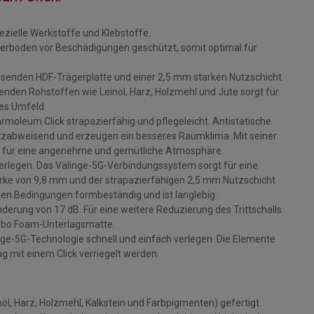
ezielle Werkstoffe und Klebstoffe.
rboden vor Beschädigungen geschützt, somit optimal für
senden HDF-Trägerplatte und einer 2,5 mm starken Nutzschicht
den Rohstoffen wie Leinöl, Harz, Holzmehl und Jute sorgt für
des Umfeld.
moleum Click strapazierfähig und pflegeleicht. Antistatische
zabweisend und erzeugen ein besseres Raumklima. Mit seiner
ck für eine angenehme und gemütliche Atmosphäre.
verlegen. Das Välinge-5G-Verbindungssystem sorgt für eine
ärke von 9,8 mm und der strapazierfähigen 2,5 mm Nutzschicht
len Bedingungen formbeständig und ist langlebig.
derung von 17 dB. Für eine weitere Reduzierung des Trittschalls
orbo Foam-Unterlagsmatte.
inge-5G-Technologie schnell und einfach verlegen. Die Elemente
g mit einem Click verriegelt werden.
l, Harz, Holzmehl, Kalkstein und Farbpigmenten) gefertigt.