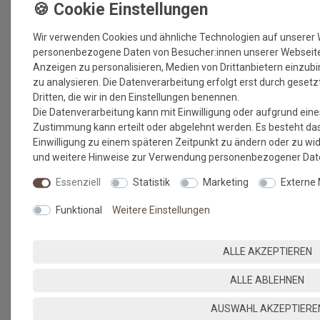
Wir verwenden Cookies und ähnliche Technologien auf unserer 
personenbezogene Daten von Besucher:innen unserer Webseite (
Anzeigen zu personalisieren, Medien von Drittanbietern einzub
SERVICE & HILFE
zu analysieren. Die Datenverarbeitung erfolgt erst durch gesetzt
Dritten, die wir in den Einstellungen benennen.
Versandkosten
Die Datenverarbeitung kann mit Einwilligung oder aufgrund eines
Zahlungsmethoden & Sicherheit
Zustimmung kann erteilt oder abgelehnt werden. Es besteht das 
Kontaktformular
Einwilligung zu einem späteren Zeitpunkt zu ändern oder zu wi
Hilfe
und weitere Hinweise zur Verwendung personenbezogener Date
RECHTLICHES
Essenziell
Statistik
Marketing
Externe
AGB & Kundeninformation
Funktional
Weitere Einstellungen
Datenschutz
Widerruf & Rücksendung
Impressum
ALLE AKZEPTIEREN
Vertrag widerrufen
ALLE ABLEHNEN
BERATUNG
BODENBELÄGE SELBST
VERLEGEN
AUSWAHL AKZEPTIERE
Nachhaltige Böden