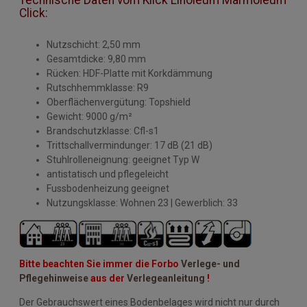
Technische Daten vom Klick Linoleum Marmoleum
Click:
Nutzschicht: 2,50 mm
Gesamtdicke: 9,80 mm
Rücken: HDF-Platte mit Korkdämmung
Rutschhemmklasse: R9
Oberflächenvergütung: Topshield
Gewicht: 9000 g/m²
Brandschutzklasse: Cfl-s1
Trittschallvermindunger: 17 dB (21 dB)
Stuhlrolleneignung: geeignet Typ W
antistatisch und pflegeleicht
Fussbodenheizung geeignet
Nutzungsklasse: Wohnen 23 | Gewerblich: 33
Bitte beachten Sie immer die Forbo
Verlege- und
Pflegehinweise
aus der
Verlegeanleitung
!
Der Gebrauchswert eines Bodenbelages wird nicht nur durch