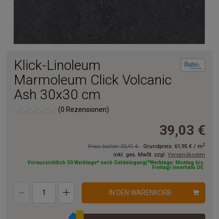
Klick-Linoleum
Marmoleum Click Volcanic
Ash 30x30 cm
(0 Rezensionen)
39,03 €
2
Preis bisher: 55,41 €
Grundpreis:
61,95 €
/
m
inkl. ges. MwSt. zzgl.
Versandkosten
Voraussichtlich 30 Werktage* nach Geldeingang(*Werktage: Montag bis
Freitag) innerhalb DE
IN DEN WARENKORB