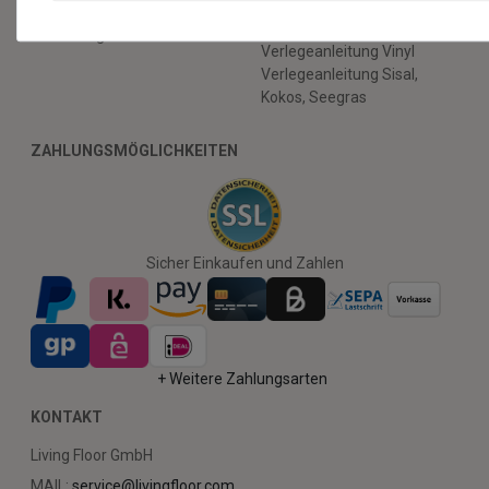
Verlegeanleitung
Gratis Musterservice
Kunstrasen
Unser Blog
Verlegeanleitung Vinyl
Verlegeanleitung Sisal,
Kokos, Seegras
ZAHLUNGSMÖGLICHKEITEN
Sicher Einkaufen und Zahlen
+ Weitere Zahlungsarten
KONTAKT
Living Floor GmbH
MAIL:
service@livingfloor.com