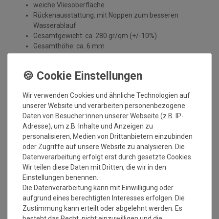
weiche Vliesoberfläche
Rückenausstattung: mit Noppen zum besseren
Wasserablauf
Gesamtgewicht: ca. 280 gr/qm (+/-10%)
Gesamthöhe: ca. 6 mm
nicht UV-beständig
Lieferform: gerollt
Einsatzbereiche: Balkon, Wintergarten, Terrasse usw.
Er ist NICHT als Rasenersatz zum Auslegen im Garten
Wir verwenden Cookies und ähnliche Technologien auf
geeignet
unserer Website und verarbeiten personenbezogene
Handelsübliche oder geringe, technisch nicht vermeidbare
Daten von Besucher:innen unserer Webseite (z.B. IP-
Abweichungen der Qualität, Farbe, Breite, des Gewichts, der
Adresse), um z.B. Inhalte und Anzeigen zu
Dicke, der Ausrüstung oder des Dessins, die jedoch innerhalb
personalisieren, Medien von Drittanbietern einzubinden
vorgegebener Toleranzen liegen, berechtigen nicht zur
oder Zugriffe auf unsere Website zu analysieren. Die
Beanstandung.
Datenverarbeitung erfolgt erst durch gesetzte Cookies.
Maßtoleranzen von 1-5 % können auftreten und sind völlig
Wir teilen diese Daten mit Dritten, die wir in den
normal. Sonderzuschnitte sind vom Umtausch/Rückgabe
Einstellungen benennen.
ausgeschlossen. Weiterhin ist zu beachten, wenn der gleiche
Die Datenverarbeitung kann mit Einwilligung oder
Belag in verschiedenen Rollenbreiten bestellt wird, dass es zu
aufgrund eines berechtigten Interesses erfolgen. Die
Farbabweichungen auf Grund der unterschiedlichen
Zustimmung kann erteilt oder abgelehnt werden. Es
Anfertigungen kommen kann.
besteht das Recht, nicht einzuwilligen und die