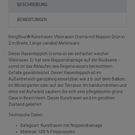
BESCHREIBUNG
BEWERTUNGEN
livingfloor® Kunstrasen Vliesrasen Croma mit Noppen Grün in
2 m Breite, Länge variabel Meterware
Dieser Rasenteppich Croma ist ein einfacher weicher
Vliesrasen. Er hat eine Noppendrainage auf der Rückseite -
somit ist das Ablaufen des Regenwassers bei leichtem
Gefälle gewährleistet. Dieser Rasenteppich ist im
Außenbereich ganzjährig einsetzbar, wie z.b. auf dem Balkon,
im Wintergarten oder auf der Terrasse. Im handumdrehen und
ohne viel Aufwand zaubern Sie sich eine pflegeleichte grüne
Oase in Ihrem Heim. Dieser Kunstrasen wird im gerollten
Zustand geliefert.
Technische Daten:
Belagsart: Kunstrasen mit Noppendrainage
Material: 100 % Polypropylen