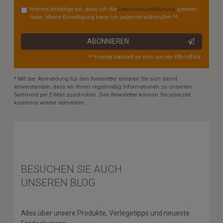
Hiermit bestätige ich, dass ich die
Daten­schutz­erklärung
gelesen
habe. Meine Einwilligung kann ich jederzeit widerrufen.**
ABONNIEREN
** Hierbei handelt es sich um ein Pflichtfeld.
* Mit der Anmeldung für den Newsletter erklären Sie sich damit
einverstanden, dass wir Ihnen regelmäßig Informationen zu unserem
Sortiment per E-Mail zuschicken. Den Newsletter können Sie jederzeit
kostenlos wieder abmelden.
BESUCHEN SIE AUCH
UNSEREN BLOG
Alles über unsere Produkte, Verlegetipps und neueste