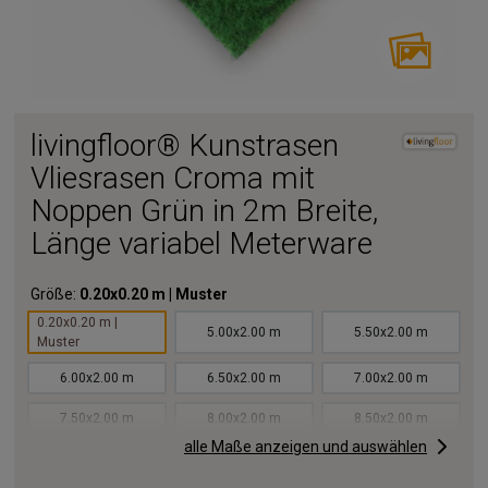
livingfloor® Kunstrasen
Vliesrasen Croma mit
Noppen Grün in 2m Breite,
Länge variabel Meterware
Größe:
0.20x0.20 m | Muster
0.20x0.20 m |
5.00x2.00 m
5.50x2.00 m
Muster
6.00x2.00 m
6.50x2.00 m
7.00x2.00 m
7.50x2.00 m
8.00x2.00 m
8.50x2.00 m
alle Maße anzeigen und auswählen
9.00x2.00 m
9.50x2.00 m
10.00x2.00 m