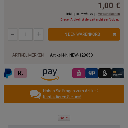
11.00x2.00 m
12.00x2.00 m
13.00x2.00 m
1,00 €
14.00x2.00 m
15.00x2.00 m
16.00x2.00 m
inkl. ges. MwSt. zzgl.
Versandkosten
Dieser Artikel ist derzeit nicht verfügbar.
17.00x2.00 m
18.00x2.00 m
19.00x2.00 m
IN DEN WARENKORB
20.00x2.00 m
ARTIKEL MERKEN
Artikel-Nr.:
NEW-129653
Haben Sie Fragen zum Artikel?
Kontaktieren Sie uns!