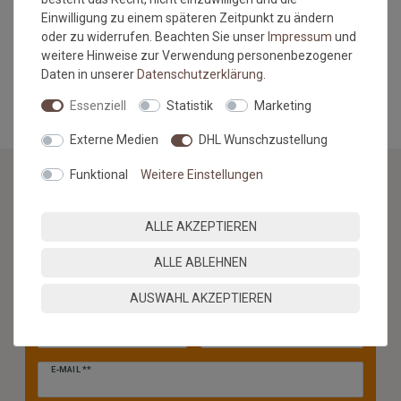
Hinweis zum Versand: Dieser Artikel wird ausschliesslich frei
Einwilligung zu einem späteren Zeitpunkt zu ändern
Bordsteinkante geliefert.
oder zu widerrufen. Beachten Sie unser
Impressum
und
weitere Hinweise zur Verwendung personenbezogener
MEHR INFORMATIONEN ZUM EU VERANTWORTLICHEN »
Daten in unserer
Daten­schutz­erklärung
.
Essenziell
Statistik
Marketing
Externe Medien
DHL Wunschzustellung
Funktional
Weitere Einstellungen
NEWSLETTER
ALLE AKZEPTIEREN
Jetzt anmelden: Profitieren Sie von aktuellen Angeboten
ALLE ABLEHNEN
und erfahren Sie von den neuesten Produkten als
erstes.*
AUSWAHL AKZEPTIEREN
VORNAME
NACHNAME
Newsletter
E-MAIL **
Honig