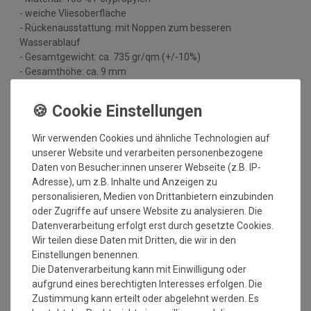
- weiche Vliesoberfläche
- Rückenausstattung: mit Noppen zum besseren
Wasserablauf
- Gesamtgewicht: ca. 735 gr/qm (+/-10%)
- Gesamthöhe: ca. 9 mm
- nicht UV-beständig
- Lieferform: gerollt
- Einsatzbereiche: Balkon, Wintergarten, Terrasse usw.
- Er ist NICHT als Rasenersatz zum Auslegen im Garten
Wir verwenden Cookies und ähnliche Technologien auf
geeignet
unserer Website und verarbeiten personenbezogene
Daten von Besucher:innen unserer Webseite (z.B. IP-
Handelsübliche oder geringe, technisch nicht vermeidbare
Adresse), um z.B. Inhalte und Anzeigen zu
Abweichungen der Qualität, Farbe, Breite, des Gewichts, der
personalisieren, Medien von Drittanbietern einzubinden
Dicke, der Ausrüstung oder des Dessins, die jedoch innerhalb
oder Zugriffe auf unsere Website zu analysieren. Die
vorgegebener Toleranzen liegen, berechtigen nicht zur
Datenverarbeitung erfolgt erst durch gesetzte Cookies.
Beanstandung.
Wir teilen diese Daten mit Dritten, die wir in den
Maßtoleranzen von 1-5 % können auftreten und sind völlig
Einstellungen benennen.
normal. Sonderzuschnitte sind vom Umtausch/Rückgabe
Die Datenverarbeitung kann mit Einwilligung oder
ausgeschlossen. Weiterhin ist zu beachten, wenn der gleiche
aufgrund eines berechtigten Interesses erfolgen. Die
Belag in verschiedenen Rollenbreiten bestellt wird, dass es zu
Zustimmung kann erteilt oder abgelehnt werden. Es
Farbabweichungen auf Grund der unterschiedlichen