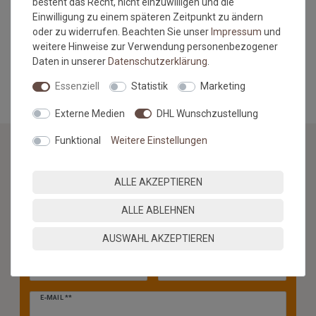
besteht das Recht, nicht einzuwilligen und die
Anfertigungen kommen kann.
Einwilligung zu einem späteren Zeitpunkt zu ändern
Hinweis zum Versand: Dieser Artikel wird ausschliesslich frei
oder zu widerrufen. Beachten Sie unser
Impressum
und
Bordsteinkante geliefert.
weitere Hinweise zur Verwendung personenbezogener
Daten in unserer
Daten­schutz­erklärung
.
MEHR INFORMATIONEN ZUM EU VERANTWORTLICHEN »
Essenziell
Statistik
Marketing
Externe Medien
DHL Wunschzustellung
Funktional
Weitere Einstellungen
NEWSLETTER
ALLE AKZEPTIEREN
Jetzt anmelden: Profitieren Sie von aktuellen Angeboten
ALLE ABLEHNEN
und erfahren Sie von den neuesten Produkten als
erstes.*
AUSWAHL AKZEPTIEREN
VORNAME
NACHNAME
Newsletter
E-MAIL **
Honig