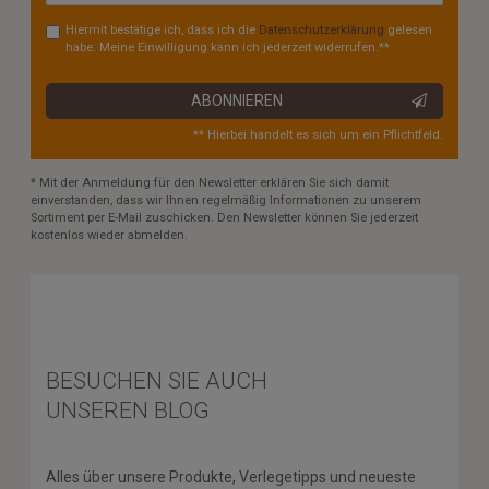
Hiermit bestätige ich, dass ich die
Daten­schutz­erklärung
gelesen
habe. Meine Einwilligung kann ich jederzeit widerrufen.**
ABONNIEREN
** Hierbei handelt es sich um ein Pflichtfeld.
* Mit der Anmeldung für den Newsletter erklären Sie sich damit
einverstanden, dass wir Ihnen regelmäßig Informationen zu unserem
Sortiment per E-Mail zuschicken. Den Newsletter können Sie jederzeit
kostenlos wieder abmelden.
BESUCHEN SIE AUCH
UNSEREN BLOG
Alles über unsere Produkte, Verlegetipps und neueste