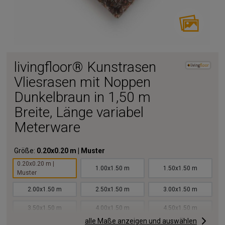
livingfloor® Kunstrasen
Vliesrasen mit Noppen
Dunkelbraun in 1,50 m
Breite, Länge variabel
Meterware
Größe:
0.20x0.20 m | Muster
0.20x0.20 m |
1.00x1.50 m
1.50x1.50 m
Muster
2.00x1.50 m
2.50x1.50 m
3.00x1.50 m
3.50x1.50 m
4.00x1.50 m
4.50x1.50 m
alle Maße anzeigen und auswählen