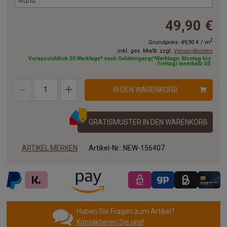
Rund
49,90 €
2
Grundpreis:
49,90 €
/
m
inkl. ges. MwSt. zzgl.
Versandkosten
Voraussichtlich 30 Werktage* nach Geldeingang(*Werktage: Montag bis
Freitag) innerhalb DE
IN DEN WARENKORB
GRATISMUSTER IN DEN WARENKORB
ARTIKEL MERKEN
Artikel-Nr.:
NEW-156407
Haben Sie Fragen zum Artikel?
Kontaktieren Sie uns!