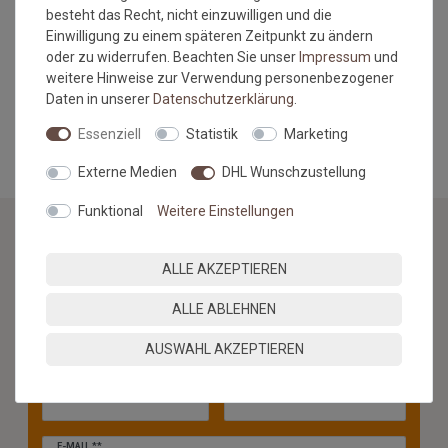
normal. Sonderanfertigungen im Wunschmaß sind vom
besteht das Recht, nicht einzuwilligen und die
Umtausch/Rückgabe ausgeschlossen.
Einwilligung zu einem späteren Zeitpunkt zu ändern
Hinweis Bordürenteppiche: Übersteigt die Länge das 2,5 fache
oder zu widerrufen. Beachten Sie unser
Impressum
und
der Breite, besteht das Risiko der Wellenbildung.
weitere Hinweise zur Verwendung personenbezogener
Daten in unserer
Daten­schutz­erklärung
.
MEHR INFORMATIONEN ZUM EU VERANTWORTLICHEN »
Essenziell
Statistik
Marketing
Externe Medien
DHL Wunschzustellung
Funktional
Weitere Einstellungen
NEWSLETTER
ALLE AKZEPTIEREN
ALLE ABLEHNEN
Jetzt anmelden: Profitieren Sie von aktuellen Angeboten
und erfahren Sie von den neuesten Produkten als
AUSWAHL AKZEPTIEREN
erstes.*
VORNAME
NACHNAME
Newsletter
E-MAIL **