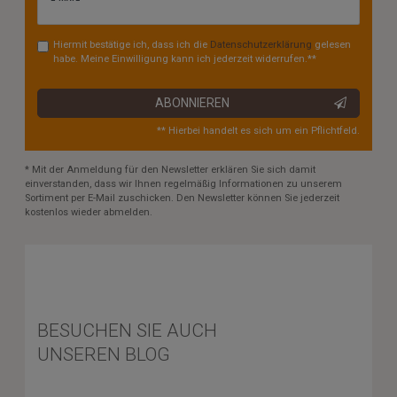
Honig
Hiermit bestätige ich, dass ich die
Daten­schutz­erklärung
gelesen
habe. Meine Einwilligung kann ich jederzeit widerrufen.**
ABONNIEREN
** Hierbei handelt es sich um ein Pflichtfeld.
* Mit der Anmeldung für den Newsletter erklären Sie sich damit
einverstanden, dass wir Ihnen regelmäßig Informationen zu unserem
Sortiment per E-Mail zuschicken. Den Newsletter können Sie jederzeit
kostenlos wieder abmelden.
BESUCHEN SIE AUCH
UNSEREN BLOG