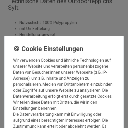
Technische Daten des Outdoorteppichs
Sylt:
Nutzschicht: 100% Polypropylen
mit Umkettelung
Herstellung: gewebt
Gesamthöhe: ca. 6 mm
Gesamtgewicht: ca. 1.640 gr./m²
Antistatisch und Fußbodenheizung geeignet
Einsatzbereich: Innen und Außenbereich
Wir verwenden Cookies und ähnliche Technologien auf
Mindestbestellmaß: 50x50 cm
unserer Website und verarbeiten personenbezogene
Maximales Bestellmaß: 1000x390 cm
Daten von Besucher:innen unserer Webseite (z.B. IP-
Adresse), um z.B. Inhalte und Anzeigen zu
personalisieren, Medien von Drittanbietern einzubinden
oder Zugriffe auf unsere Website zu analysieren. Die
Bitte beachten Sie immer die
Verlege - und
Datenverarbeitung erfolgt erst durch gesetzte Cookies.
Pflegehinweise
des Herstellers.
Wir teilen diese Daten mit Dritten, die wir in den
Einstellungen benennen.
Wichtiger Hinweis:
Die Datenverarbeitung kann mit Einwilligung oder
aufgrund eines berechtigten Interesses erfolgen. Die
Maßtoleranzen von 1-3 % können auftreten und sind völlig
Zustimmung kann erteilt oder abgelehnt werden. Es