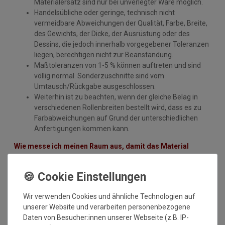
Materialersatz sind nur bei unverlegter Ware möglich.
Handelsübliche oder geringe, technisch nicht
vermeidbare Abweichungen der Qualität, Farbe, Breite,
des Gewichts, der Dicke, der Ausrüstung oder des
Dessins, die jedoch innerhalb vorgegebener Toleranzen
liegen, berechtigen nicht zur Beanstandung.
Maßtoleranzen von 1-5 % können auftreten und sind
völlig normal. Sonderzuschnitte sind vom
Umtausch/Rückgabe ausgeschlossen.
Weiterhin ist zu beachten, wenn der gleiche Belag in
verschiedenen Rollenbreiten bestellt wird, dass es zu
Farbabweichungen auf Grund der unterschiedlichen
Anfertigungen kommen kann.
Wie messe ich meinen Raum aus, damit das Material
ausreicht?
Beim ausmessen des Raumes in dem der Bodenbelag
verlegt werden soll, bitte immer die Türrahmen, Erker
Wir verwenden Cookies und ähnliche Technologien auf
oder sonstige Aussparungen IMMER mit ausmessen.
unserer Website und verarbeiten personenbezogene
Also immer die längste Länge und die breiteste Breite.
Daten von Besucher:innen unserer Webseite (z.B. IP-