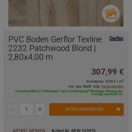
PVC Boden Gerflor Texline
2232 Patchwood Blond |
2,80x4,00 m
307,99 €
2
Grundpreis:
27,50 €
/
m
inkl. ges. MwSt. zzgl.
Versandkosten
Voraussichtlich 3-5 Werktage* nach Geldeingang(*Werktage: Montag bis
Freitag) innerhalb DE
IN DEN WARENKORB
ARTIKEL MERKEN
Artikel-Nr.:
NEW-163926