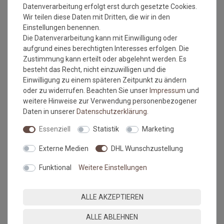
Datenverarbeitung erfolgt erst durch gesetzte Cookies.
Wir teilen diese Daten mit Dritten, die wir in den
Beim ausmessen des Raumes in dem der Bodenbelag
Einstellungen benennen.
verlegt werden soll, bitte immer die Türrahmen, Erker
Die Datenverarbeitung kann mit Einwilligung oder
oder sonstige Aussparungen IMMER mit ausmessen.
aufgrund eines berechtigten Interesses erfolgen. Die
Also immer die längste Länge und die breiteste Breite.
Zustimmung kann erteilt oder abgelehnt werden. Es
Kalkulieren Sie immer ca. 10-15 cm mehr in der Länge
besteht das Recht, nicht einzuwilligen und die
und Breite mit ein, da die Wände nicht immer
Einwilligung zu einem späteren Zeitpunkt zu ändern
gleichmäßig breit bzw. lang sein können.
oder zu widerrufen. Beachten Sie unser
Impressum
und
weitere Hinweise zur Verwendung personenbezogener
Daten in unserer
Daten­schutz­erklärung
.
Fixierte Verlegung (Wohnbereich)
Essenziell
Statistik
Marketing
Der Bodenbelag kann im Wohnbereich bei Verlegung einer
Externe Medien
DHL Wunschzustellung
Bahnenbreite fixiert verlegt werden. Bei mehr als einer
Bahnenbreite und im Objektbereich ist eine vollflächige
Funktional
Weitere Einstellungen
Verklebung mit
Dispersionsklebstoff
notwendig.
ALLE AKZEPTIEREN
Vollflächige Verklebung
ALLE ABLEHNEN