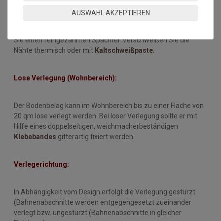
Zur Klebung des Bodenbelages sollte eine geeignete Fixierung
AUSWAHL AKZEPTIEREN
bzw. ein geeigneter
Dispersionsklebstoff
eingesetzt werden
(Hinweise der Klebstoffhersteller sind zu beachten)! Benutzen
Sie einen feingezahnten Spachtel. Verschweißen Sie die
Nähte thermisch oder mit
Kaltschweißpaste
.
Lose Verlegung (Wohnbereich):
Der Bodenbelag kann im Wohnbereich bis zu einer Fläche von
20 qm lose verlegt werden. Bei loser Verlegung sollte er mit
Hilfe eines doppelseitigen, weichmacherbeständigen
Klebebandes
gitterartig fixiert werden.
Verlegerichtung:
In Abhängigkeit vom Design erfolgt die Verlegung gestürzt
(Bahnenabschnitte werden entgegengesetzt zueinander
verlegt bzw. ungestürzt (Bahnenabschnitte in gleicher