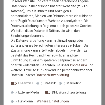
unserer Website und verarbeiten personenbezogene
Verarbeitung nach DIN 18 365 Bodenbelagsarbeiten und die
Daten von Besucher:innen unserer Webseite (z.B. IP-
sach- und fachgerechte Ausführung der Arbeit voraus. Der
Adresse), um z.B. Inhalte und Anzeigen zu
Unterboden muss eben, glatt, fest, rissfrei, trocken und
personalisieren, Medien von Drittanbietern einzubinden
sauber sein. Der Belag sollte 24 Stunden vor Verlegung
oder Zugriffe auf unsere Website zu analysieren. Die
ausgerollt und grob zugeschnitten werden. Zur Zeit der
Datenverarbeitung erfolgt erst durch gesetzte Cookies.
Verlegung sollte die Raumtemperatur nicht unter 18° C
Wir teilen diese Daten mit Dritten, die wir in den
betragen, die des Untergrundes nicht unter 15° C.
Einstellungen benennen.
Wie messe ich meinen Raum aus, damit das Material
Die Datenverarbeitung kann mit Einwilligung oder
ausreicht?
aufgrund eines berechtigten Interesses erfolgen. Die
Zustimmung kann erteilt oder abgelehnt werden. Es
besteht das Recht, nicht einzuwilligen und die
Beim ausmessen des Raumes in dem der Bodenbelag
Einwilligung zu einem späteren Zeitpunkt zu ändern
verlegt werden soll, bitte immer die Türrahmen, Erker
oder zu widerrufen. Beachten Sie unser
Impressum
und
oder sonstige Aussparungen IMMER mit ausmessen.
weitere Hinweise zur Verwendung personenbezogener
Also immer die längste Länge und die breiteste Breite.
Daten in unserer
Daten­schutz­erklärung
.
Kalkulieren Sie immer ca. 10-15 cm mehr in der Länge
und Breite mit ein, da die Wände nicht immer
Essenziell
Statistik
Marketing
gleichmäßig breit bzw. lang sein können.
Externe Medien
DHL Wunschzustellung
Fixierte Verlegung (Wohnbereich)
Funktional
Weitere Einstellungen