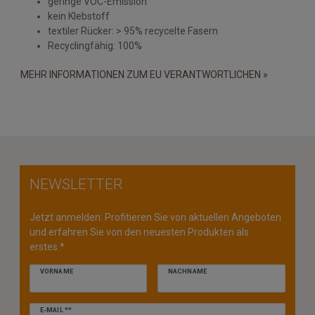
geringe VOC-Emission
kein Klebstoff
textiler Rücker: > 95% recycelte Fasern
Recyclingfähig: 100%
MEHR INFORMATIONEN ZUM EU VERANTWORTLICHEN »
NEWSLETTER
Jetzt anmelden: Profitieren Sie von aktuellen Angeboten
und erfahren Sie von den neuesten Produkten als
erstes.*
VORNAME
NACHNAME
Newsletter
E-MAIL **