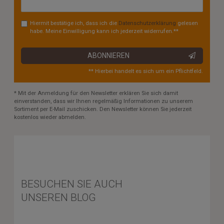
Honig
Hiermit bestätige ich, dass ich die
Daten­schutz­erklärung
gelesen
habe. Meine Einwilligung kann ich jederzeit widerrufen.**
ABONNIEREN
** Hierbei handelt es sich um ein Pflichtfeld.
* Mit der Anmeldung für den Newsletter erklären Sie sich damit
einverstanden, dass wir Ihnen regelmäßig Informationen zu unserem
Sortiment per E-Mail zuschicken. Den Newsletter können Sie jederzeit
kostenlos wieder abmelden.
BESUCHEN SIE AUCH
UNSEREN BLOG