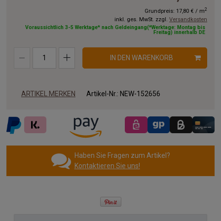
8.50 x 2.00 m
9.00 x 2.00 m
9.50 x 2.00 m
2
Grundpreis:
17,80 €
/
m
inkl. ges. MwSt. zzgl.
Versandkosten
10.00x2.00 m
11.00x2.00 m
12.00x2.00 m
Voraussichtlich 3-5 Werktage* nach Geldeingang(*Werktage: Montag bis
Freitag) innerhalb DE
13.00x2.00 m
14.00x2.00 m
15.00x2.00 m
IN DEN WARENKORB
16.00x2.00 m
17.00x2.00 m
18.00x2.00 m
19.00x2.00 m
20.00x2.00 m
ARTIKEL MERKEN
Artikel-Nr.:
NEW-152656
Haben Sie Fragen zum Artikel?
Kontaktieren Sie uns!