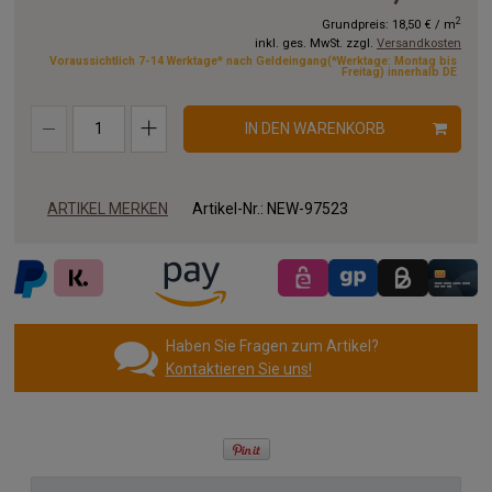
11.00x3.00 m
12.00x3.00 m
13.00x3.00 m
2
Grundpreis:
18,50 €
/
m
inkl. ges. MwSt. zzgl.
Versandkosten
14.00x3.00 m
15.00x3.00 m
16.00x3.00 m
Voraussichtlich 7-14 Werktage* nach Geldeingang(*Werktage: Montag bis
Freitag) innerhalb DE
17.00x3.00 m
18.00x3.00 m
19.00x3.00 m
IN DEN WARENKORB
20.00x3.00 m
ARTIKEL MERKEN
Artikel-Nr.:
NEW-97523
Haben Sie Fragen zum Artikel?
Kontaktieren Sie uns!