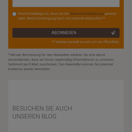
Honig
Hiermit bestätige ich, dass ich die
Daten­schutz­erklärung
gelesen
habe. Meine Einwilligung kann ich jederzeit widerrufen.**
ABONNIEREN
** Hierbei handelt es sich um ein Pflichtfeld.
* Mit der Anmeldung für den Newsletter erklären Sie sich damit
einverstanden, dass wir Ihnen regelmäßig Informationen zu unserem
Sortiment per E-Mail zuschicken. Den Newsletter können Sie jederzeit
kostenlos wieder abmelden.
BESUCHEN SIE AUCH
UNSEREN BLOG