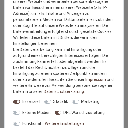
unserer Website und verarbeiten personenbezogene
Verarbeitung nach DIN 18 365 Bodenbelagsarbeiten und die
Daten von Besucher:innen unserer Webseite (z.B. IP-
sach- und fachgerechte Ausführung der Arbeit voraus. Der
Adresse), um z.B. Inhalte und Anzeigen zu
Unterboden muss eben, glatt, fest, rissfrei, trocken und
personalisieren, Medien von Drittanbietern einzubinden
sauber sein. Der Belag sollte 24 Stunden vor Verlegung
oder Zugriffe auf unsere Website zu analysieren. Die
ausgerollt und grob zugeschnitten werden. Zur Zeit der
Datenverarbeitung erfolgt erst durch gesetzte Cookies.
Verlegung sollte die Raumtemperatur nicht unter 18° C
Wir teilen diese Daten mit Dritten, die wir in den
betragen, die des Untergrundes nicht unter 15° C.
Einstellungen benennen.
Wie messe ich meinen Raum aus, damit das Material
Die Datenverarbeitung kann mit Einwilligung oder
ausreicht?
aufgrund eines berechtigten Interesses erfolgen. Die
Zustimmung kann erteilt oder abgelehnt werden. Es
besteht das Recht, nicht einzuwilligen und die
Beim ausmessen des Raumes in dem der Bodenbelag
Einwilligung zu einem späteren Zeitpunkt zu ändern
verlegt werden soll, bitte immer die Türrahmen, Erker
oder zu widerrufen. Beachten Sie unser
Impressum
und
oder sonstige Aussparungen IMMER mit ausmessen.
weitere Hinweise zur Verwendung personenbezogener
Also immer die längste Länge und die breiteste Breite.
Daten in unserer
Daten­schutz­erklärung
.
Kalkulieren Sie immer ca. 10-15 cm mehr in der Länge
und Breite mit ein, da die Wände nicht immer
Essenziell
Statistik
Marketing
gleichmäßig breit bzw. lang sein können.
Externe Medien
DHL Wunschzustellung
Fixierte Verlegung (Wohnbereich)
Funktional
Weitere Einstellungen