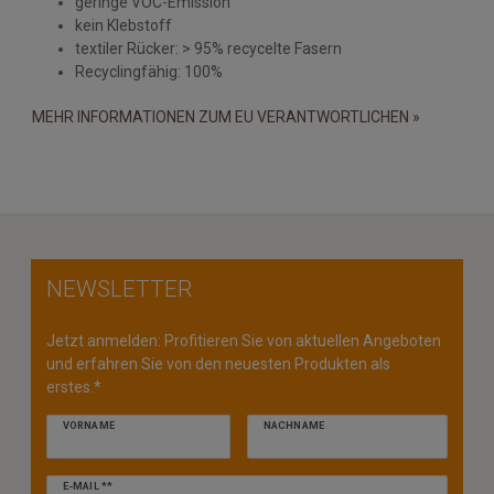
geringe VOC-Emission
kein Klebstoff
textiler Rücker: > 95% recycelte Fasern
Recyclingfähig: 100%
MEHR INFORMATIONEN ZUM EU VERANTWORTLICHEN »
NEWSLETTER
Jetzt anmelden: Profitieren Sie von aktuellen Angeboten
und erfahren Sie von den neuesten Produkten als
erstes.*
VORNAME
NACHNAME
Newsletter
E-MAIL **