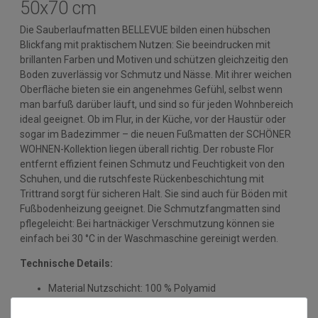
50x70 cm
Die Sauberlaufmatten BELLEVUE bilden einen hübschen
Blickfang mit praktischem Nutzen: Sie beeindrucken mit
brillanten Farben und Motiven und schützen gleichzeitig den
Boden zuverlässig vor Schmutz und Nässe. Mit ihrer weichen
Oberfläche bieten sie ein angenehmes Gefühl, selbst wenn
man barfuß darüber läuft, und sind so für jeden Wohnbereich
ideal geeignet. Ob im Flur, in der Küche, vor der Haustür oder
sogar im Badezimmer – die neuen Fußmatten der SCHÖNER
WOHNEN-Kollektion liegen überall richtig. Der robuste Flor
entfernt effizient feinen Schmutz und Feuchtigkeit von den
Schuhen, und die rutschfeste Rückenbeschichtung mit
Trittrand sorgt für sicheren Halt. Sie sind auch für Böden mit
Fußbodenheizung geeignet. Die Schmutzfangmatten sind
pflegeleicht: Bei hartnäckiger Verschmutzung können sie
einfach bei 30 °C in der Waschmaschine gereinigt werden.
Technische Details:
Material Nutzschicht: 100 % Polyamid
Material Rücken: PVC