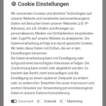
mit Gummirand
Herstellungsart: getuftet
Gesamtdicke: ca. 8 mm
Wir verwenden Cookies und ähnliche Technologien auf
Gesamtgewicht: 2400 gr/qm
unserer Website und verarbeiten personenbezogene
waschbar bis 30 Grad
Daten von Besucher:innen unserer Webseite (z.B. IP-
strapazierfähig
Adresse), um z.B. Inhalte und Anzeigen zu
rutschfest
personalisieren, Medien von Drittanbietern einzubinden
Nimmt Schmutz und Nässe auf
oder Zugriffe auf unsere Website zu analysieren. Die
für Fußbodenheizung geeignet
Datenverarbeitung erfolgt erst durch gesetzte Cookies.
Einsatzort: Innenbereich
Wir teilen diese Daten mit Dritten, die wir in den
Made in Europe
Einstellungen benennen.
Die Datenverarbeitung kann mit Einwilligung oder
MEHR INFORMATIONEN ZUM EU VERANTWORTLICHEN »
aufgrund eines berechtigten Interesses erfolgen. Die
Zustimmung kann erteilt oder abgelehnt werden. Es
besteht das Recht, nicht einzuwilligen und die
Einwilligung zu einem späteren Zeitpunkt zu ändern
oder zu widerrufen. Beachten Sie unser
Impressum
und
weitere Hinweise zur Verwendung personenbezogener
Daten in unserer
Daten­schutz­erklärung
.
NEWSLETTER
Essenziell
Statistik
Marketing