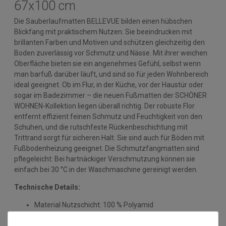
67x100 cm
Die Sauberlaufmatten BELLEVUE bilden einen hübschen
Blickfang mit praktischem Nutzen: Sie beeindrucken mit
brillanten Farben und Motiven und schützen gleichzeitig den
Boden zuverlässig vor Schmutz und Nässe. Mit ihrer weichen
Oberfläche bieten sie ein angenehmes Gefühl, selbst wenn
man barfuß darüber läuft, und sind so für jeden Wohnbereich
ideal geeignet. Ob im Flur, in der Küche, vor der Haustür oder
sogar im Badezimmer – die neuen Fußmatten der SCHÖNER
WOHNEN-Kollektion liegen überall richtig. Der robuste Flor
entfernt effizient feinen Schmutz und Feuchtigkeit von den
Schuhen, und die rutschfeste Rückenbeschichtung mit
Trittrand sorgt für sicheren Halt. Sie sind auch für Böden mit
Fußbodenheizung geeignet. Die Schmutzfangmatten sind
pflegeleicht: Bei hartnäckiger Verschmutzung können sie
einfach bei 30 °C in der Waschmaschine gereinigt werden.
Technische Details:
Material Nutzschicht: 100 % Polyamid
Material Rücken: PVC