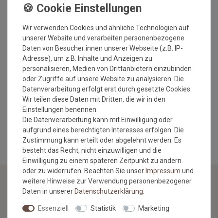
mit Gummirand
Herstellungsart: getuftet
Gesamtdicke: ca. 8 mm
Wir verwenden Cookies und ähnliche Technologien auf
Gesamtgewicht: 2400 gr/qm
unserer Website und verarbeiten personenbezogene
waschbar bis 30 Grad
Daten von Besucher:innen unserer Webseite (z.B. IP-
strapazierfähig
Adresse), um z.B. Inhalte und Anzeigen zu
rutschfest
personalisieren, Medien von Drittanbietern einzubinden
Nimmt Schmutz und Nässe auf
oder Zugriffe auf unsere Website zu analysieren. Die
für Fußbodenheizung geeignet
Datenverarbeitung erfolgt erst durch gesetzte Cookies.
Einsatzort: Innenbereich
Wir teilen diese Daten mit Dritten, die wir in den
Made in Europe
Einstellungen benennen.
Die Datenverarbeitung kann mit Einwilligung oder
MEHR INFORMATIONEN ZUM EU VERANTWORTLICHEN »
aufgrund eines berechtigten Interesses erfolgen. Die
Zustimmung kann erteilt oder abgelehnt werden. Es
besteht das Recht, nicht einzuwilligen und die
Einwilligung zu einem späteren Zeitpunkt zu ändern
oder zu widerrufen. Beachten Sie unser
Impressum
und
weitere Hinweise zur Verwendung personenbezogener
Daten in unserer
Daten­schutz­erklärung
.
NEWSLETTER
Essenziell
Statistik
Marketing