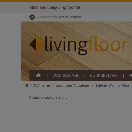
Mail:
service@livingfloor.de
Fachhändler seit 25 Jahren
WANDBELÄGE
BODENBELÄGE
K
Fußmatten
waschbare Türvorleger
Schöner Wohnen Fussmat
Zurück zur Übersicht