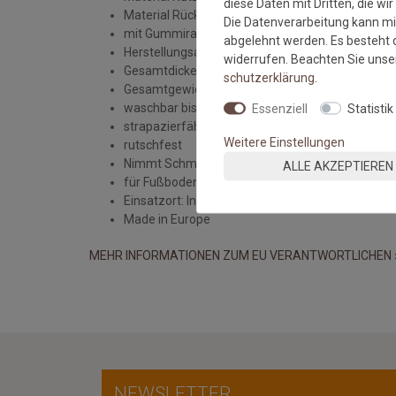
diese Daten mit Dritten, die wi
Material Rücken: PVC
Die Datenverarbeitung kann mit
mit Gummirand
abgelehnt werden. Es besteht d
Herstellungsart: getuftet
widerrufen. Beachten Sie uns
Gesamtdicke: ca. 8 mm
schutz­erklärung
.
Gesamtgewicht: 2400 gr/qm
waschbar bis 30 Grad
Essenziell
Statistik
strapazierfähig
Weitere Einstellungen
rutschfest
Nimmt Schmutz und Nässe auf
ALLE AKZEPTIEREN
für Fußbodenheizung geeignet
Einsatzort: Innenbereich
Made in Europe
MEHR INFORMATIONEN ZUM EU VERANTWORTLICHEN 
NEWSLETTER