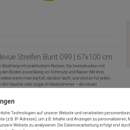
evue Streifen Bunt 099 | 67x100 cm
Blickfang mit praktischem Nutzen: Sie beeindrucken mit
g den Boden zuverlässig vor Schmutz und Nässe. Mit ihrer
selbst wenn man barfuß darüber läuft, und sind so für jeden
vor der Haustür oder sogar im Badezimmer – die neuen
l richtig. Der robuste Flor entfernt effizient feinen Schmutz
Rückenbeschichtung mit Trittrand sorgt für sicheren Halt. Sie
e Schmutzfangmatten sind pflegeleicht: Bei hartnäckiger
schmaschine gereinigt werden.
nliche Technologien auf unserer Website und verarbeiten personenbe
e (z.B. IP-Adresse), um z.B. Inhalte und Anzeigen zu personalisieren, 
unsere Website zu analysieren. Die Datenverarbeitung erfolgt erst durch