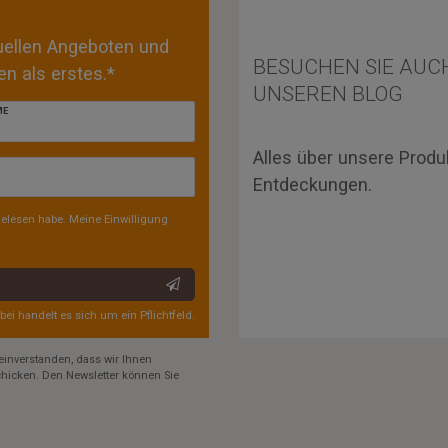
tuellen Angeboten und
BESUCHEN SIE AUC
n als erstes.*
UNSEREN BLOG
ME
Alles über unsere Produ
Entdeckungen.
elesen habe. Meine Einwilligung
rbei handelt es sich um ein Pflichtfeld.
einverstanden, dass wir Ihnen
hicken. Den Newsletter können Sie