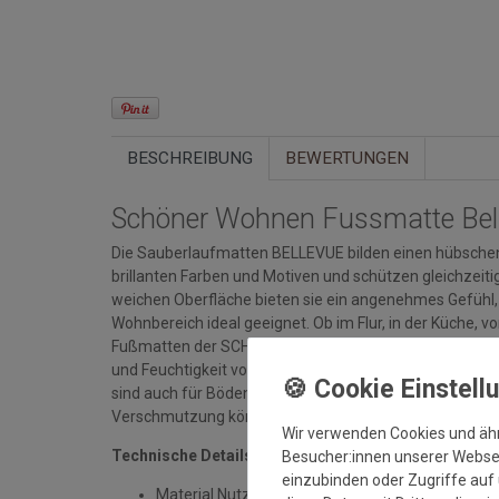
BESCHREIBUNG
BEWERTUNGEN
Schöner Wohnen Fussmatte Bell
Die Sauberlaufmatten BELLEVUE bilden einen hübschen 
brillanten Farben und Motiven und schützen gleichzeiti
weichen Oberfläche bieten sie ein angenehmes Gefühl, 
Wohnbereich ideal geeignet. Ob im Flur, in der Küche, 
Fußmatten der SCHÖNER WOHNEN-Kollektion liegen überal
und Feuchtigkeit von den Schuhen, und die rutschfeste 
sind auch für Böden mit Fußbodenheizung geeignet. Di
Verschmutzung können sie einfach bei 30 °C in der Wa
Wir verwenden Cookies und äh
Technische Details:
Besucher:innen unserer Webseit
einzubinden oder Zugriffe auf 
Material Nutzschicht: 100 % Polyamid