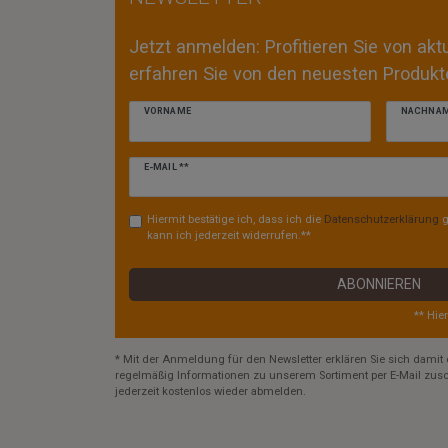
Jetzt anmelden: Profitieren Sie von ak
erfahren Sie von den neuesten Produkte
VORNAME
NACHNA
Newsletter
E-MAIL **
Honig
Hiermit bestätige ich, dass ich die
Daten­schutz­erklärung
g
kann ich jederzeit widerrufen.**
ABONNIEREN
** Hie
* Mit der Anmeldung für den Newsletter erklären Sie sich damit 
regelmäßig Informationen zu unserem Sortiment per E-Mail zusc
jederzeit kostenlos wieder abmelden.