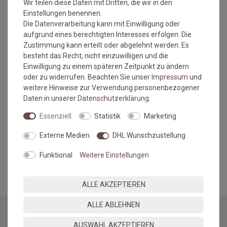
Wir teilen diese Daten mit Dritten, die wir in den
Einstellungen benennen.
Es handelt sich hierbei um Rollenware, die nach Ihrem
Die Datenverarbeitung kann mit Einwilligung oder
Wunschmass zugeschnitten wird. Diese wird
aufgrund eines berechtigten Interesses erfolgen. Die
ohne Umrandung geliefert und wird bei dem Produkt
Zustimmung kann erteilt oder abgelehnt werden. Es
auch nicht benötigt, da diese Matte schnittfest ist.
besteht das Recht, nicht einzuwilligen und die
Flusenbildung am Anfang ist normal und kommt vom
Einwilligung zu einem späteren Zeitpunkt zu ändern
Zuschnitt und stellt keinen Reklamationsgrund dar.
oder zu widerrufen. Beachten Sie unser
Impressum
und
Maßtoleranzen von 1-3 % können auftreten und sind
weitere Hinweise zur Verwendung personenbezogener
völlig normal. Sonderanfertigungen im Wunschmaß
Daten in unserer
Daten­schutz­erklärung
.
sind vom Umtausch/Rückgabe ausgeschlossen.
Farbabweichungen zwischen Bildschirmfoto und
Essenziell
Statistik
Marketing
Original sind nicht auszuschließen. Wir empfehlen, sich
ein Muster anzufordern.
Externe Medien
DHL Wunschzustellung
MEHR INFORMATIONEN ZUM EU VERANTWORTLICHEN »
Funktional
Weitere Einstellungen
ALLE AKZEPTIEREN
ALLE ABLEHNEN
AUSWAHL AKZEPTIEREN