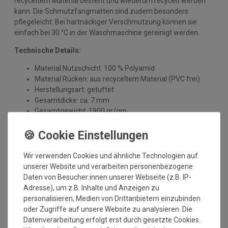
recyceltem Material besteht und wiederum recycelt werden
kann. Die Schmutzfangmatten sind zudem besonders
pflegeleicht: Bei hartnäckiger Verschmutzung können sie
einfach bei 30 °C in der Waschmaschine gereinigt werden.
Technische Details:
Material Nutzschicht: 100 % Polyamid
Material Rücken: aus recyceltem Material (PVC frei)
Herstellungsart: getuftet
Gesamtdicke: ca. 7 mm
Gesamtgewicht: 1900 gr/qm
waschbar bis 30 Grad
strapazierfähig
rutschfest
Nimmt Schmutz und Nässe auf
Wir verwenden Cookies und ähnliche Technologien auf
für Fußbodenheizung geeignet
unserer Website und verarbeiten personenbezogene
Einsatzort: Innenbereich
Daten von Besucher:innen unserer Webseite (z.B. IP-
Made in Europe
Adresse), um z.B. Inhalte und Anzeigen zu
Mindestbestellmaß: 1 qm
personalisieren, Medien von Drittanbietern einzubinden
Maximales Bestellmaß: 10x2 m
oder Zugriffe auf unsere Website zu analysieren. Die
Datenverarbeitung erfolgt erst durch gesetzte Cookies.
Wichtiger Hinweis: