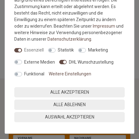
aufgrund eines berechtigten Interesses erfolgen. Die
Maßtoleranzen von 1-3 % können auftreten und sind
Zustimmung kann erteilt oder abgelehnt werden. Es
völlig normal. Sonderanfertigungen im Wunschmaß
besteht das Recht, nicht einzuwilligen und die
sind vom Umtausch/Rückgabe ausgeschlossen.
Einwilligung zu einem späteren Zeitpunkt zu ändern
Farbabweichungen zwischen Bildschirmfoto und
oder zu widerrufen. Beachten Sie unser
Impressum
und
Original sind nicht auszuschließen. Wir empfehlen, sich
weitere Hinweise zur Verwendung personenbezogener
ein Muster anzufordern.
Daten in unserer
Daten­schutz­erklärung
.
Essenziell
Statistik
Marketing
MEHR INFORMATIONEN ZUM EU VERANTWORTLICHEN »
Externe Medien
DHL Wunschzustellung
Funktional
Weitere Einstellungen
ALLE AKZEPTIEREN
NEWSLETTER
ALLE ABLEHNEN
Jetzt anmelden: Profitieren Sie von aktuellen Angeboten
AUSWAHL AKZEPTIEREN
und erfahren Sie von den neuesten Produkten als
erstes.*
VORNAME
NACHNAME