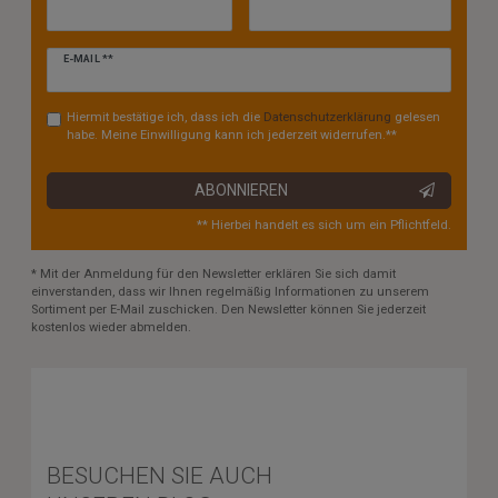
Newsletter
E-MAIL **
Honig
Hiermit bestätige ich, dass ich die
Daten­schutz­erklärung
gelesen
habe. Meine Einwilligung kann ich jederzeit widerrufen.**
ABONNIEREN
** Hierbei handelt es sich um ein Pflichtfeld.
* Mit der Anmeldung für den Newsletter erklären Sie sich damit
einverstanden, dass wir Ihnen regelmäßig Informationen zu unserem
Sortiment per E-Mail zuschicken. Den Newsletter können Sie jederzeit
kostenlos wieder abmelden.
BESUCHEN SIE AUCH