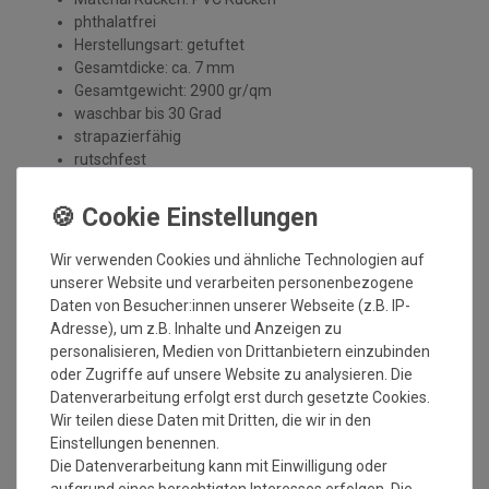
phthalatfrei
Herstellungsart: getuftet
Gesamtdicke: ca. 7 mm
Gesamtgewicht: 2900 gr/qm
waschbar bis 30 Grad
strapazierfähig
rutschfest
Nimmt Schmutz und Nässe auf
für Fußbodenheizung geeignet
Einsatzort: Innenbereich
Made in Europe
Wir verwenden Cookies und ähnliche Technologien auf
Mindestbestellmaß: 1 qm
unserer Website und verarbeiten personenbezogene
Maximales Bestellmaß: 10x2 m
Daten von Besucher:innen unserer Webseite (z.B. IP-
Adresse), um z.B. Inhalte und Anzeigen zu
Wichtiger Hinweis:
personalisieren, Medien von Drittanbietern einzubinden
Es handelt sich hierbei um Rollenware, die nach Ihrem
oder Zugriffe auf unsere Website zu analysieren. Die
Wunschmass zugeschnitten wird. Diese wird
Datenverarbeitung erfolgt erst durch gesetzte Cookies.
ohne Umrandung geliefert und wird bei dem Produkt
Wir teilen diese Daten mit Dritten, die wir in den
auch nicht benötigt, da diese Matte schnittfest ist.
Einstellungen benennen.
Flusenbildung am Anfang ist normal und kommt vom
Die Datenverarbeitung kann mit Einwilligung oder
Zuschnitt und stellt keinen Reklamationsgrund dar.