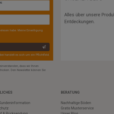
ME
Alles über unsere Produ
Entdeckungen.
elesen habe. Meine Einwilligung
rbei handelt es sich um ein Pflichtfeld.
einverstanden, dass wir Ihnen
hicken. Den Newsletter können Sie
LICHES
BERATUNG
Kundeninformation
Nachhaltige Böden
chutz
Gratis Musterservice
uf & Rücksendung
Unser Blog