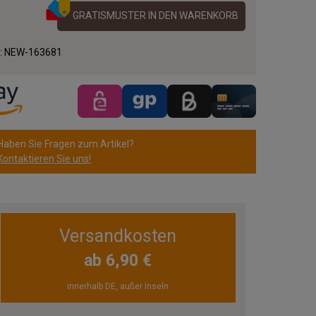
GRATISMUSTER IN DEN WARENKORB
.:
NEW-163681
Haben Sie Fragen zum Artikel?
Kontaktieren Sie uns!
Versandkosten
ab 6,90 €
innerhalb DE, außer Inseln