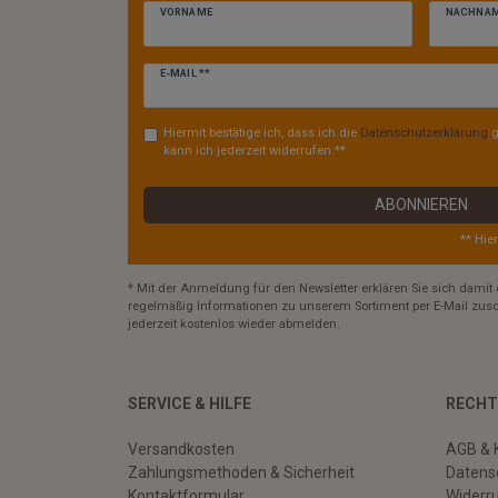
VORNAME
NACHNA
Newsletter
E-MAIL **
Honig
Hiermit bestätige ich, dass ich die
Daten­schutz­erklärung
g
kann ich jederzeit widerrufen.**
ABONNIEREN
** Hie
* Mit der Anmeldung für den Newsletter erklären Sie sich damit 
regelmäßig Informationen zu unserem Sortiment per E-Mail zusc
jederzeit kostenlos wieder abmelden.
SERVICE & HILFE
RECHT
Versandkosten
AGB & 
Zahlungsmethoden & Sicherheit
Datens
Kontaktformular
Widerr