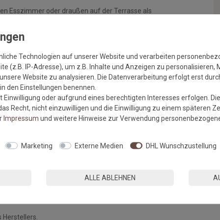
en Esszimmer oder draußen auf der Terrasse als
hlfühloase ein stylisches Update. Durch das verarbeitete
, widerstandsfähig und hält auch problemlos gegen Feuchtigkeit
en Outdoorbordüre.
nliche Technologien auf unserer Website und verarbeiten personenbe
e (z.B. IP-Adresse), um z.B. Inhalte und Anzeigen zu personalisieren, 
unsere Website zu analysieren. Die Datenverarbeitung erfolgt erst durch
r in den Einstellungen benennen.
 Einwilligung oder aufgrund eines berechtigten Interesses erfolgen. Di
as Recht, nicht einzuwilligen und die Einwilligung zu einem späteren Z
er
Impressum
und weitere Hinweise zur Verwendung personenbezogene
Marketing
Externe Medien
DHL Wunschzustellung
ALLE ABLEHNEN
A
wird empfohlen >>
zu den Teppichunterlagen
<<
 Herstellers.