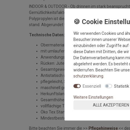
INDOOR & OUTDOOR - Ob drinnen im stark beansprucht
Gemütlichkeitsfaktor - verpasse deiner persönlichen Wo
Polypropylen ist diese Qualität besonders pflegeleicht
stand. Abgerundet wird die Optik mit einer hochwertig
Wir verwenden Cookies und äh
Technische Daten:
Besucher:innen unserer Webseit
Obermaterial: 100% Polypropylen
einzubinden oder Zugriffe auf 
mit umlaufender Outdoor-Bordüre
diese Daten mit Dritten, die wi
Anwendungsbereich: Indoor und Outdoor
Die Datenverarbeitung kann mit
Rücken: Jute Rücken
abgelehnt werden. Es besteht d
Gesamtgewicht: ca. 1200 gr/qm
widerrufen. Beachten Sie uns
Antistatisch und für Fussbodenheizung geeignet
schutz­erklärung
.
pflegeleicht, Staubsauger geeignet
Essenziell
Statistik
maschinell gewebt
Herkunftsland: Türkei
Weitere Einstellungen
Gesamthöhe: ca. 5 mm
ALLE AKZEPTIEREN
vollflächige Teppichunterlage im Innenbereich 
Öko Tex Standard 100
Mindestbestellmenge: 1 qm
Bitte beachten Sie immer die >>
Pflegehinweise
<< des