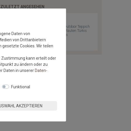
ZULETZT ANGESEHEN
Schöner Wohnen Outdoor Teppich
Parkland Des.222 Rauten Türkis
zogene Daten von
024 | Wunschmass
Medien von Drittanbietern
Versandkostenfrei*
 gesetzte Cookies. Wir teilen
e Zustimmung kann erteilt oder
eitpunkt zu ändern oder zu
r Daten in unserer
Daten­
Funktional
USWAHL AKZEPTIEREN