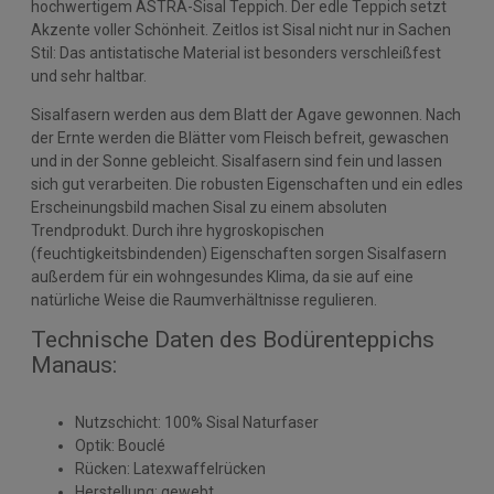
hochwertigem ASTRA-Sisal Teppich. Der edle Teppich setzt
Akzente voller Schönheit. Zeitlos ist Sisal nicht nur in Sachen
Stil: Das antistatische Material ist besonders verschleißfest
und sehr haltbar.
Sisalfasern werden aus dem Blatt der Agave gewonnen. Nach
der Ernte werden die Blätter vom Fleisch befreit, gewaschen
und in der Sonne gebleicht. Sisalfasern sind fein und lassen
sich gut verarbeiten. Die robusten Eigenschaften und ein edles
Erscheinungsbild machen Sisal zu einem absoluten
Trendprodukt. Durch ihre hygroskopischen
(feuchtigkeitsbindenden) Eigenschaften sorgen Sisalfasern
außerdem für ein wohngesundes Klima, da sie auf eine
natürliche Weise die Raumverhältnisse regulieren.
Technische Daten des Bodürenteppichs
Manaus:
Nutzschicht: 100% Sisal Naturfaser
Optik: Bouclé
Rücken: Latexwaffelrücken
Herstellung: gewebt