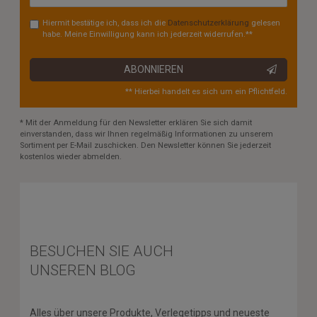
Hiermit bestätige ich, dass ich die
Daten­schutz­erklärung
gelesen
habe. Meine Einwilligung kann ich jederzeit widerrufen.**
ABONNIEREN
** Hierbei handelt es sich um ein Pflichtfeld.
* Mit der Anmeldung für den Newsletter erklären Sie sich damit
einverstanden, dass wir Ihnen regelmäßig Informationen zu unserem
Sortiment per E-Mail zuschicken. Den Newsletter können Sie jederzeit
kostenlos wieder abmelden.
BESUCHEN SIE AUCH
UNSEREN BLOG
Alles über unsere Produkte, Verlegetipps und neueste