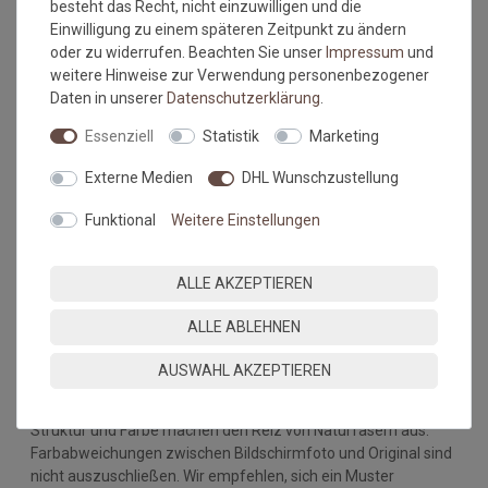
besteht das Recht, nicht einzuwilligen und die
Milch
Einwilligung zu einem späteren Zeitpunkt zu ändern
Cola
oder zu widerrufen. Beachten Sie unser
Impressum
und
Obstsäfte
weitere Hinweise zur Verwendung personenbezogener
Salatsoßen
Daten in unserer
Daten­schutz­erklärung
.
Wein
Bier
Essenziell
Statistik
Marketing
Ketchup
Externe Medien
DHL Wunschzustellung
Ausnahmen: Flüssigkeiten über 60 Grad z.b. Wasser, Kaffee,
Bratfett
Funktional
Weitere Einstellungen
Bitte beachten Sie immer die
Verlege - und
Pflegehinweise
des Herstellers.
ALLE AKZEPTIEREN
Wichtiger Hinweis:
ALLE ABLEHNEN
Maßtoleranzen von 1-3 % können auftreten und sind völlig
normal. Sonderanfertigungen im Wunschmaß sind vom
AUSWAHL AKZEPTIEREN
Umtausch/Rückgabe ausgeschlossen.
Kleine Unregelmäßigkeiten (z.b. Noppenübersprünge) in
Struktur und Farbe machen den Reiz von Naturfasern aus.
Farbabweichungen zwischen Bildschirmfoto und Original sind
nicht auszuschließen. Wir empfehlen, sich ein Muster