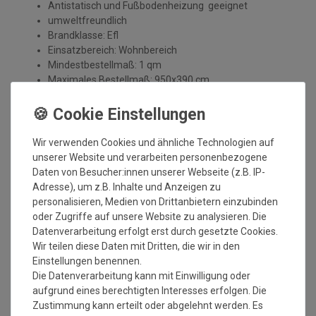
Antistatisch und Fußbodenheizung geeignet
umweltfreundlich
Brandklasse: Efl
Einsatzbereich: Wohnbereich
Mindestbestellmaß: 1 qm
Maximales Bestellmaß: 950x390 cm
AstraCare Fleckenschutz:
Wir verwenden Cookies und ähnliche Technologien auf
unserer Website und verarbeiten personenbezogene
Inhaltsstoff des Fleckenschutzes: Imprägnierung mit
Daten von Besucher:innen unserer Webseite (z.B. IP-
Fluorcarbonharz
Adresse), um z.B. Inhalte und Anzeigen zu
Reduktion der Fleckempfindlichkeit
personalisieren, Medien von Drittanbietern einzubinden
Einfaches Abtupfen von Flüssigkeiten
oder Zugriffe auf unsere Website zu analysieren. Die
Speichelfest
Datenverarbeitung erfolgt erst durch gesetzte Cookies.
dünstet nicht aus
Wir teilen diese Daten mit Dritten, die wir in den
gesundheitliche Unbedenklichkeit geprüft und
Einstellungen benennen.
zertifiziert
Die Datenverarbeitung kann mit Einwilligung oder
Erfolgreiche Durchführung mit Tests:
aufgrund eines berechtigten Interesses erfolgen. Die
Zustimmung kann erteilt oder abgelehnt werden. Es
Wasser