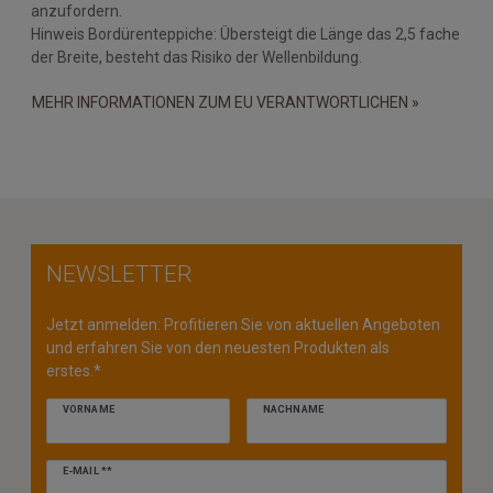
anzufordern.
Hinweis Bordürenteppiche: Übersteigt die Länge das 2,5 fache
der Breite, besteht das Risiko der Wellenbildung.
MEHR INFORMATIONEN ZUM EU VERANTWORTLICHEN »
NEWSLETTER
Jetzt anmelden: Profitieren Sie von aktuellen Angeboten
und erfahren Sie von den neuesten Produkten als
erstes.*
VORNAME
NACHNAME
Newsletter
E-MAIL **
Honig