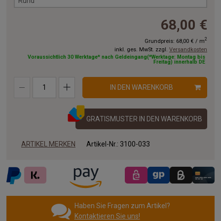
Rund
68,00 €
2
Grundpreis:
68,00 €
/
m
inkl. ges. MwSt. zzgl.
Versandkosten
Voraussichtlich 30 Werktage* nach Geldeingang(*Werktage: Montag bis
Freitag) innerhalb DE
IN DEN WARENKORB
GRATISMUSTER IN DEN WARENKORB
ARTIKEL MERKEN
Artikel-Nr.:
3100-033
Haben Sie Fragen zum Artikel?
Kontaktieren Sie uns!