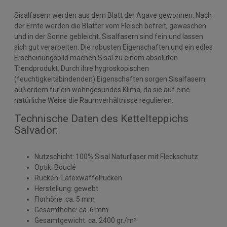
Sisalfasern werden aus dem Blatt der Agave gewonnen. Nach
der Ernte werden die Blätter vom Fleisch befreit, gewaschen
und in der Sonne gebleicht. Sisalfasern sind fein und lassen
sich gut verarbeiten. Die robusten Eigenschaften und ein edles
Erscheinungsbild machen Sisal zu einem absoluten
Trendprodukt. Durch ihre hygroskopischen
(feuchtigkeitsbindenden) Eigenschaften sorgen Sisalfasern
außerdem für ein wohngesundes Klima, da sie auf eine
natürliche Weise die Raumverhältnisse regulieren.
Technische Daten des Kettelteppichs
Salvador:
Nutzschicht: 100% Sisal Naturfaser mit Fleckschutz
Optik: Bouclé
Rücken: Latexwaffelrücken
Herstellung: gewebt
Florhöhe: ca. 5 mm
Gesamthöhe: ca. 6 mm
Gesamtgewicht: ca. 2400 gr./m²