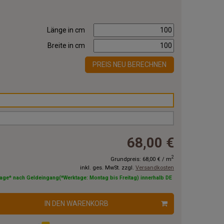
Länge in cm
Breite in cm
PREIS NEU BERECHNEN
68,00 €
2
Grundpreis:
68,00 €
/
m
inkl. ges. MwSt. zzgl.
Versandkosten
tage* nach Geldeingang(*Werktage: Montag bis Freitag) innerhalb DE
IN DEN WARENKORB