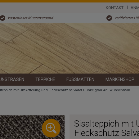
KONTAKT
ANM
kostenloser Musterversand
verifizierter H
UNSTRASEN
TEPPICHE
FUSSMATTEN
MARKENSHOP
alteppich mit Umkettelung und Fleckschutz Salvador Dunkelgrau 42 | Wunschmaß
Sisalteppich mit
Fleckschutz Salv