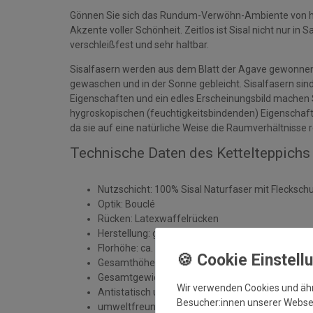
Gönnen Sie sich das Rundum-Verwöhn-Ambiente von ho
Akzente voller Schönheit. Zeitlos ist Sisal nicht nur in 
verschleißfest und sehr haltbar.
Sisalfasern werden aus dem Blatt der Agave gewonnen. 
gewaschen und in der Sonne gebleicht. Sisalfasern sind 
Eigenschaften und ein edles Erscheinungsbild machen S
hygroskopischen (feuchtigkeitsbindenden) Eigenschaf
da sie auf eine natürliche Weise die Raumverhältnisse r
Technische Daten des Kettelteppichs 
Nutzschicht: 100% Sisal Naturfaser mit Flecksch
Optik: Bouclé
Rücken: Latexwaffelrücken
Herstellung: gewebt
Florhöhe: ca. 5 mm
Gesamthöhe: ca. 6 mm
Gesamtgewicht: ca. 2400 gr./m²
Wir verwenden Cookies und äh
Antistatisch und Fußbodenheizung geeignet
Besucher:innen unserer Webseit
umweltfreundlich