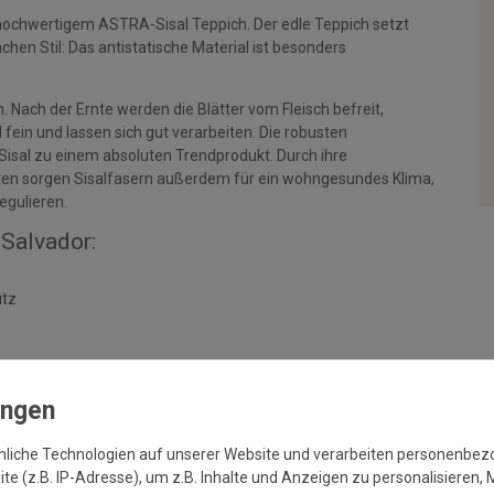
chwertigem ASTRA-Sisal Teppich. Der edle Teppich setzt
Sachen Stil: Das antistatische Material ist besonders
Nach der Ernte werden die Blätter vom Fleisch befreit,
fein und lassen sich gut verarbeiten. Die robusten
isal zu einem absoluten Trendprodukt. Durch ihre
ten sorgen Sisalfasern außerdem für ein wohngesundes Klima,
egulieren.
Salvador:
utz
nliche Technologien auf unserer Website und verarbeiten personenbe
e (z.B. IP-Adresse), um z.B. Inhalte und Anzeigen zu personalisieren, 