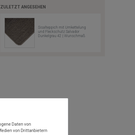
ZULETZT ANGESEHEN
Sisalteppich mit Umkettelung
und Fleckschutz Salvador
Dunkelgrau 42 | Wunschmaß
zogene Daten von
Medien von Drittanbietern