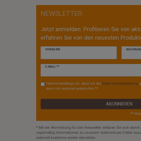
NEWSLETTER
Jetzt anmelden: Profitieren Sie von ak
erfahren Sie von den neuesten Produkte
VORNAME
NACHNA
Newsletter
E-MAIL **
Honig
Hiermit bestätige ich, dass ich die
Daten­schutz­erklärung
g
kann ich jederzeit widerrufen.**
ABONNIEREN
** Hie
* Mit der Anmeldung für den Newsletter erklären Sie sich damit 
regelmäßig Informationen zu unserem Sortiment per E-Mail zusc
jederzeit kostenlos wieder abmelden.