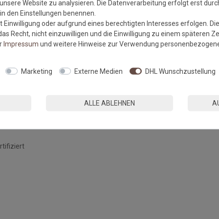
unsere Website zu analysieren. Die Datenverarbeitung erfolgt erst durch
r in den Einstellungen benennen.
 Einwilligung oder aufgrund eines berechtigten Interesses erfolgen. Di
as Recht, nicht einzuwilligen und die Einwilligung zu einem späteren Z
er
Impressum
und weitere Hinweise zur Verwendung personenbezogene
Marketing
Externe Medien
DHL Wunschzustellung
 mit Fluorcarbonharz
ALLE ABLEHNEN
A
ifiziert