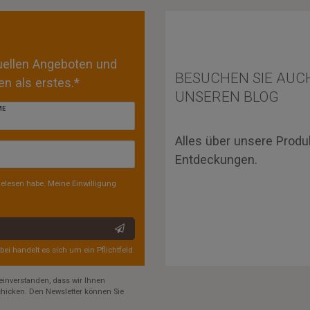
tuellen Angeboten und
BESUCHEN SIE AUC
n als erstes.*
UNSEREN BLOG
ME
Alles über unsere Produ
Entdeckungen.
elesen habe. Meine Einwilligung
rbei handelt es sich um ein Pflichtfeld.
einverstanden, dass wir Ihnen
hicken. Den Newsletter können Sie