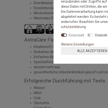
einzubinden oder Zugriffe auf 
Brandklasse: Efl
diese Daten mit Dritten, die wi
Einsatzbereich: Wohnbereich
Die Datenverarbeitung kann mit
Mindestbestellmaß: 1 qm
abgelehnt werden. Es besteht d
Maximales Bestellmaß: 950x390 cm
widerrufen. Beachten Sie uns
schutz­erklärung
.
Essenziell
Statistik
AstraCare Fleckenschutz:
Weitere Einstellungen
Inhaltsstoff des Fleckenschutzes: Imprägnierung
ALLE AKZEPTIEREN
Reduktion der Fleckempfindlichkeit
Einfaches Abtupfen von Flüssigkeiten
Speichelfest
dünstet nicht aus
gesundheitliche Unbedenklichkeit geprüft und zert
Erfolgreiche Durchführung mit Tests:
Wasser
Milch
Cola
Obstsäfte
Salatsoßen