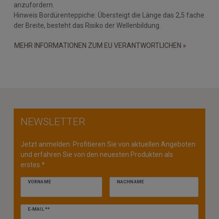
anzufordern.
Hinweis Bordürenteppiche: Übersteigt die Länge das 2,5 fache
der Breite, besteht das Risiko der Wellenbildung.
MEHR INFORMATIONEN ZUM EU VERANTWORTLICHEN »
NEWSLETTER
Jetzt anmelden: Profitieren Sie von aktuellen Angeboten
und erfahren Sie von den neuesten Produkten als
erstes.*
VORNAME
NACHNAME
Newsletter
E-MAIL **
Honig