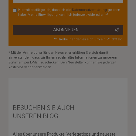
Hiermit bestätige ich, dass ich die
Daten­schutz­erklärung
gelesen
habe. Meine Einwilligung kann ich jederzeit widerrufen.**
ABONNIEREN
** Hierbei handelt es sich um ein Pflichtfeld.
* Mit der Anmeldung für den Newsletter erklären Sie sich damit
einverstanden, dass wir Ihnen regelmäßig Informationen zu unserem
Sortiment per E-Mail zuschicken. Den Newsletter können Sie jederzeit
kostenlos wieder abmelden.
BESUCHEN SIE AUCH
UNSEREN BLOG
Alles über unsere Produkte, Verlegetipps und neueste