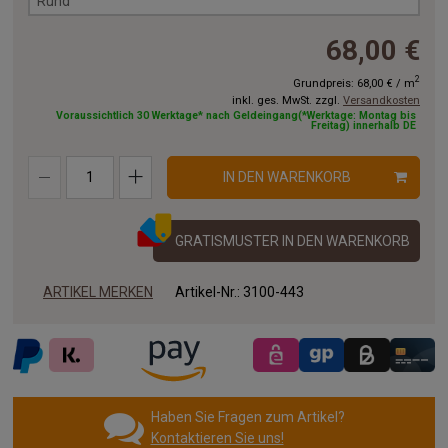
Rund
68,00 €
2
Grundpreis:
68,00 €
/
m
inkl. ges. MwSt. zzgl.
Versandkosten
Voraussichtlich 30 Werktage* nach Geldeingang(*Werktage: Montag bis
Freitag) innerhalb DE
IN DEN WARENKORB
GRATISMUSTER IN DEN WARENKORB
ARTIKEL MERKEN
Artikel-Nr.:
3100-443
Haben Sie Fragen zum Artikel?
Kontaktieren Sie uns!