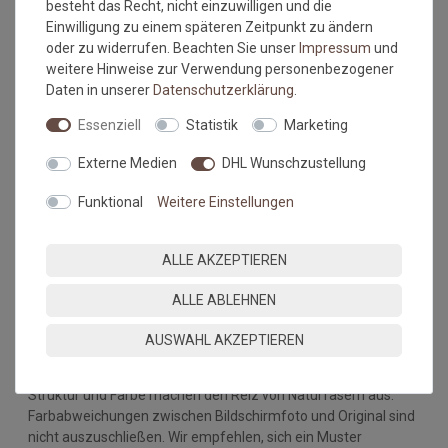
besteht das Recht, nicht einzuwilligen und die
Milch
Einwilligung zu einem späteren Zeitpunkt zu ändern
Cola
oder zu widerrufen. Beachten Sie unser
Impressum
und
Obstsäfte
weitere Hinweise zur Verwendung personenbezogener
Salatsoßen
Daten in unserer
Daten­schutz­erklärung
.
Wein
Bier
Essenziell
Statistik
Marketing
Ketchup
Externe Medien
DHL Wunschzustellung
Ausnahmen: Flüssigkeiten über 60 Grad z.b. Wasser, Kaffee,
Bratfett
Funktional
Weitere Einstellungen
Bitte beachten Sie immer die
Verlege - und
Pflegehinweise
des Herstellers.
ALLE AKZEPTIEREN
Wichtiger Hinweis:
ALLE ABLEHNEN
Maßtoleranzen von 1-3 % können auftreten und sind völlig
normal. Sonderanfertigungen im Wunschmaß sind vom
AUSWAHL AKZEPTIEREN
Umtausch/Rückgabe ausgeschlossen.
Kleine Unregelmäßigkeiten (z.b. Noppenübersprünge) in
Struktur und Farbe machen den Reiz von Naturfasern aus.
Farbabweichungen zwischen Bildschirmfoto und Original sind
nicht auszuschließen. Wir empfehlen, sich ein Muster