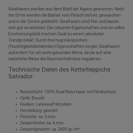
Sisalfasern werden aus dem Blatt der Agave gewonnen. Nach
der Ernte werden die Blätter vom Fleisch befreit, gewaschen
und in der Sonne gebleicht. Sisalfasern sind fein und lassen
sich gut verarbeiten. Die robusten Eigenschaften und ein edles
Erscheinungsbild machen Sisal zu einem absoluten
Trendprodukt. Durch ihre hygroskopischen
(feuchtigkeitsbindenden) Eigenschaften sorgen Sisalfasern
außerdem für ein wohngesundes Klima, da sie auf eine
natürliche Weise die Raumverhältnisse regulieren.
Technische Daten des Kettelteppichs
Salvador:
Nutzschicht: 100% Sisal Naturfaser mit Fleckschutz
Optik: Bouclé
Rücken: Latexwaffelrücken
Herstellung: gewebt
Florhöhe: ca. 5 mm
Gesamthöhe: ca. 6 mm
Gesamtgewicht: ca. 2400 gr./m²