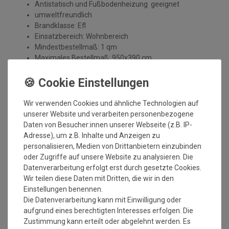
Antistatisch und Fußbodenheizung geeignet
umweltfreundlich
Brandklasse: Efl
Einsatzbereich: Wohnbereich
Mindestbestellmaß: 1 qm
Maximales Bestellmaß: 950x390 cm
AstraCare Fleckenschutz:
Wir verwenden Cookies und ähnliche Technologien auf
unserer Website und verarbeiten personenbezogene
Inhaltsstoff des Fleckenschutzes: Imprägnierung mit
Daten von Besucher:innen unserer Webseite (z.B. IP-
Fluorcarbonharz
Adresse), um z.B. Inhalte und Anzeigen zu
Reduktion der Fleckempfindlichkeit
personalisieren, Medien von Drittanbietern einzubinden
Einfaches Abtupfen von Flüssigkeiten
oder Zugriffe auf unsere Website zu analysieren. Die
Speichelfest
Datenverarbeitung erfolgt erst durch gesetzte Cookies.
dünstet nicht aus
Wir teilen diese Daten mit Dritten, die wir in den
gesundheitliche Unbedenklichkeit geprüft und
Einstellungen benennen.
zertifiziert
Die Datenverarbeitung kann mit Einwilligung oder
Erfolgreiche Durchführung mit Tests:
aufgrund eines berechtigten Interesses erfolgen. Die
Zustimmung kann erteilt oder abgelehnt werden. Es
Wasser