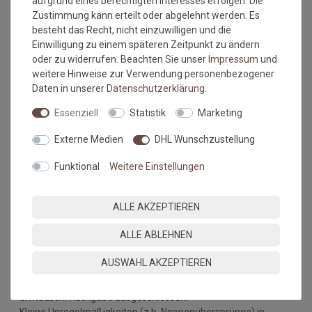
aufgrund eines berechtigten Interesses erfolgen. Die
zertifiziert
Zustimmung kann erteilt oder abgelehnt werden. Es
Erfolgreiche Durchführung mit Tests:
besteht das Recht, nicht einzuwilligen und die
Einwilligung zu einem späteren Zeitpunkt zu ändern
Wasser
oder zu widerrufen. Beachten Sie unser
Impressum
und
Milch
weitere Hinweise zur Verwendung personenbezogener
Cola
Daten in unserer
Daten­schutz­erklärung
.
Obstsäfte
Salatsoßen
Essenziell
Statistik
Marketing
Wein
Bier
Externe Medien
DHL Wunschzustellung
Ketchup
Funktional
Weitere Einstellungen
Ausnahmen: Flüssigkeiten über 60 Grad z.b. Wasser, Kaffee,
Bratfett
ALLE AKZEPTIEREN
Bitte beachten Sie immer die
Verlege - und
Pflegehinweise
des Herstellers.
ALLE ABLEHNEN
Wichtiger Hinweis:
AUSWAHL AKZEPTIEREN
Maßtoleranzen von 1-3 % können auftreten und sind völlig
normal. Sonderanfertigungen im Wunschmaß sind vom
Umtausch/Rückgabe ausgeschlossen.
Kleine Unregelmäßigkeiten (z.b. Noppenübersprünge) in