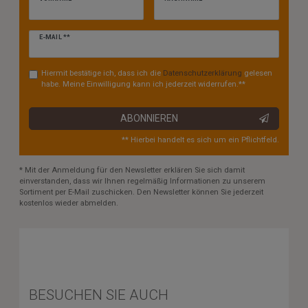
Newsletter
E-MAIL **
Honig
Hiermit bestätige ich, dass ich die
Daten­schutz­erklärung
gelesen
habe. Meine Einwilligung kann ich jederzeit widerrufen.**
ABONNIEREN
** Hierbei handelt es sich um ein Pflichtfeld.
* Mit der Anmeldung für den Newsletter erklären Sie sich damit
einverstanden, dass wir Ihnen regelmäßig Informationen zu unserem
Sortiment per E-Mail zuschicken. Den Newsletter können Sie jederzeit
kostenlos wieder abmelden.
BESUCHEN SIE AUCH