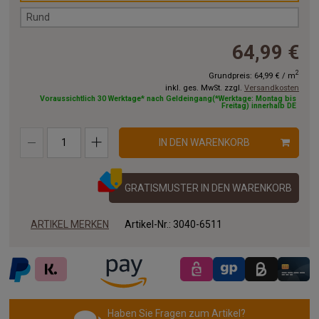
Rund
64,99 €
2
Grundpreis:
64,99 €
/
m
inkl. ges. MwSt. zzgl.
Versandkosten
Voraussichtlich 30 Werktage* nach Geldeingang(*Werktage: Montag bis
Freitag) innerhalb DE
IN DEN WARENKORB
GRATISMUSTER IN DEN WARENKORB
ARTIKEL MERKEN
Artikel-Nr.:
3040-6511
Haben Sie Fragen zum Artikel?