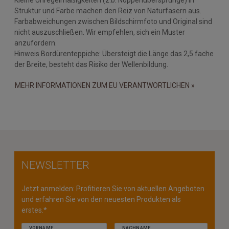
Struktur und Farbe machen den Reiz von Naturfasern aus.
Farbabweichungen zwischen Bildschirmfoto und Original sind
nicht auszuschließen. Wir empfehlen, sich ein Muster
anzufordern.
Hinweis Bordürenteppiche: Übersteigt die Länge das 2,5 fache
der Breite, besteht das Risiko der Wellenbildung.
MEHR INFORMATIONEN ZUM EU VERANTWORTLICHEN »
NEWSLETTER
Jetzt anmelden: Profitieren Sie von aktuellen Angeboten
und erfahren Sie von den neuesten Produkten als
erstes.*
VORNAME
NACHNAME