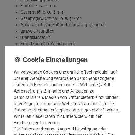
Florhöhe: ca. 5 mm
Gesamthöhe: ca. 6 mm
Gesamtgewicht: ca. 1900 gr./m²
Antistatisch und Fußbodenheizung geeignet
umweltfreundlich
Brandklasse: Efl
Einsatzbereich: Wohnbereich
Mindestbestellmaß: 1 qm
Maximales Bestellmaß: 950x490 cm
Wir verwenden Cookies und ähnliche Technologien auf
unserer Website und verarbeiten personenbezogene
AstraCare Fleckenschutz:
Daten von Besucher:innen unserer Webseite (z.B. IP-
Adresse), um z.B. Inhalte und Anzeigen zu
Inhaltsstoff des Fleckenschutzes: Imprägnierung mit
personalisieren, Medien von Drittanbietern einzubinden
Fluorcarbonharz
oder Zugriffe auf unsere Website zu analysieren. Die
Reduktion der Fleckempfindlichkeit
Datenverarbeitung erfolgt erst durch gesetzte Cookies.
Einfaches Abtupfen von Flüssigkeiten
Wir teilen diese Daten mit Dritten, die wir in den
Speichelfest
Einstellungen benennen.
dünstet nicht aus
Die Datenverarbeitung kann mit Einwilligung oder
gesundheitliche Unbedenklichkeit geprüft und