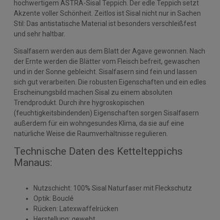
hochwertigem ASTRA-Sisal Teppich. Der edle Teppich setzt
Akzente voller Schönheit. Zeitlos ist Sisal nicht nur in Sachen
Stil: Das antistatische Material ist besonders verschleißfest
und sehr haltbar.
Sisalfasern werden aus dem Blatt der Agave gewonnen. Nach
der Ernte werden die Blätter vom Fleisch befreit, gewaschen
und in der Sonne gebleicht. Sisalfasern sind fein und lassen
sich gut verarbeiten. Die robusten Eigenschaften und ein edles
Erscheinungsbild machen Sisal zu einem absoluten
Trendprodukt. Durch ihre hygroskopischen
(feuchtigkeitsbindenden) Eigenschaften sorgen Sisalfasern
außerdem für ein wohngesundes Klima, da sie auf eine
natürliche Weise die Raumverhältnisse regulieren.
Technische Daten des Kettelteppichs
Manaus:
Nutzschicht: 100% Sisal Naturfaser mit Fleckschutz
Optik: Bouclé
Rücken: Latexwaffelrücken
Herstellung: gewebt