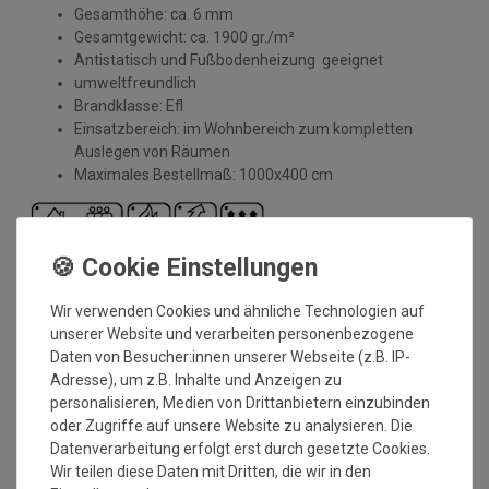
Gesamthöhe: ca. 6 mm
Gesamtgewicht: ca. 1900 gr./m²
Antistatisch und Fußbodenheizung geeignet
umweltfreundlich
Brandklasse: Efl
Einsatzbereich: im Wohnbereich zum kompletten
Auslegen von Räumen
Maximales Bestellmaß: 1000x400 cm
AstraCare Fleckenschutz:
Inhaltsstoff des Fleckenschutzes: Imprägnierung mit
Wir verwenden Cookies und ähnliche Technologien auf
Fluorcarbonharz
unserer Website und verarbeiten personenbezogene
Reduktion der Fleckempfindlichkeit
Daten von Besucher:innen unserer Webseite (z.B. IP-
Einfaches Abtupfen von Flüssigkeiten
Adresse), um z.B. Inhalte und Anzeigen zu
Speichelfest
personalisieren, Medien von Drittanbietern einzubinden
dünstet nicht aus
oder Zugriffe auf unsere Website zu analysieren. Die
gesundheitliche Unbedenklichkeit geprüft und
Datenverarbeitung erfolgt erst durch gesetzte Cookies.
zertifiziert
Wir teilen diese Daten mit Dritten, die wir in den