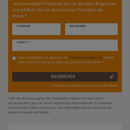
Jetzt anmelden: Profitieren Sie von aktuellen Angeboten
und erfahren Sie von den neuesten Produkten als
erstes.*
VORNAME
NACHNAME
Newsletter
E-MAIL **
Honig
Hiermit bestätige ich, dass ich die
Daten­schutz­erklärung
gelesen
habe. Meine Einwilligung kann ich jederzeit widerrufen.**
ABONNIEREN
** Hierbei handelt es sich um ein Pflichtfeld.
* Mit der Anmeldung für den Newsletter erklären Sie sich damit
einverstanden, dass wir Ihnen regelmäßig Informationen zu unserem
Sortiment per E-Mail zuschicken. Den Newsletter können Sie jederzeit
kostenlos wieder abmelden.