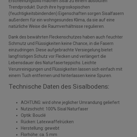
Erscheinungsbild machen Sisal zu einem absoluten
Trendprodukt. Durch ihre hygroskopischen
(feuchtigkeitsbindenden) Eigenschaften sorgen Sisalfasern
außerdem für ein wohngesundes Klima, da sie auf eine
natürliche Weise die Raumverhältnisse regulieren.
Dank des bewährten Fleckenschutzes haben auch feuchter
Schmutz und Flüssigkeiten keine Chance, in die Fasern
einzudringen. Diese aufgebrachte Versiegelung bietet
langfristigen Schutz vor Flecken und verlängert die
Lebensdauer des Naturfaserteppichs. Leichte
Verunreinigungen und Flüssigkeiten lassen sich einfach mit
einem Tuch entfernen und hinterlassen keine Spuren.
Technische Daten des Sisalbodens:
ACHTUNG: wird ohne jeglicher Umrandung geliefert
Nutzschicht: 100% Sisal Naturfaser
Optik: Bouclé
Rücken: Latexwaffelrücken
Herstellung: gewebt
Florhöhe: ca. 5 mm