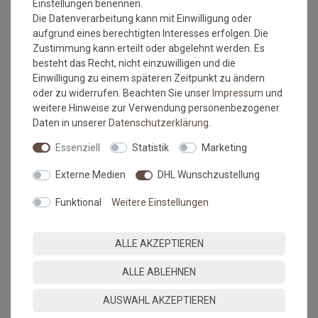
Einstellungen benennen.
Erfolgreiche Durchführung mit Tests:
Die Datenverarbeitung kann mit Einwilligung oder
Wasser
aufgrund eines berechtigten Interesses erfolgen. Die
Milch
Zustimmung kann erteilt oder abgelehnt werden. Es
Cola
besteht das Recht, nicht einzuwilligen und die
Obstsäfte
Einwilligung zu einem späteren Zeitpunkt zu ändern
Salatsoßen
oder zu widerrufen. Beachten Sie unser
Impressum
und
Wein
weitere Hinweise zur Verwendung personenbezogener
Bier
Daten in unserer
Daten­schutz­erklärung
.
Ketchup
Essenziell
Statistik
Marketing
Ausnahmen: Flüssigkeiten über 60 Grad z.b. Wasser, Kaffee,
Bratfett
Externe Medien
DHL Wunschzustellung
Bitte beachten Sie immer die
Verlege - und
Funktional
Weitere Einstellungen
Pflegehinweise
des Herstellers.
Wichtige Hinweise:
ALLE AKZEPTIEREN
Maßtoleranzen von 1-3 % können auftreten und sind
ALLE ABLEHNEN
völlig normal. Sonderanfertigungen im Wunschmaß
sind vom Umtausch/Rückgabe ausgeschlossen.
AUSWAHL AKZEPTIEREN
Kleine Unregelmäßigkeiten (z.b. Noppenübersprünge) in