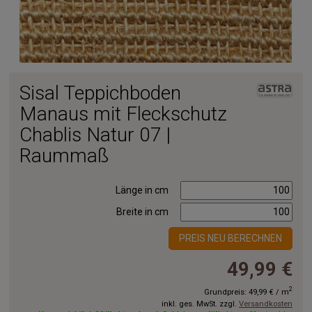
Sisal Teppichboden
Manaus mit Fleckschutz
Chablis Natur 07 |
Raummaß
Länge in cm
Breite in cm
PREIS NEU BERECHNEN
49,99 €
2
Grundpreis:
49,99 €
/
m
inkl. ges. MwSt. zzgl.
Versandkosten