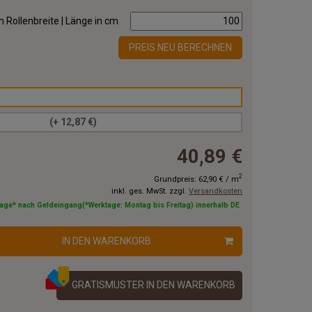
 Rollenbreite | Länge in cm
PREIS NEU BERECHNEN
(+ 12,87 €)
40,89 €
2
Grundpreis:
62,90 €
/
m
inkl. ges. MwSt. zzgl.
Versandkosten
tage* nach Geldeingang(*Werktage: Montag bis Freitag) innerhalb DE
IN DEN WARENKORB
GRATISMUSTER IN DEN WARENKORB