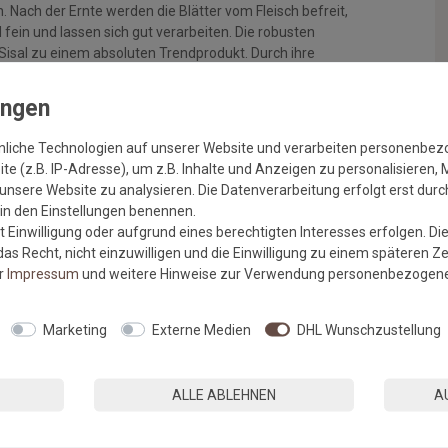
Nach der Ernte werden die Blätter vom Fleisch befreit,
fein und lassen sich gut verarbeiten. Die robusten
isal zu einem absoluten Trendprodukt. Durch ihre
ten sorgen Sisalfasern außerdem für ein wohngesundes Klima,
egulieren.
SALVADOR:
nliche Technologien auf unserer Website und verarbeiten personenbe
sung der Schnittkanten
e (z.B. IP-Adresse), um z.B. Inhalte und Anzeigen zu personalisieren, 
unsere Website zu analysieren. Die Datenverarbeitung erfolgt erst durch
r in den Einstellungen benennen.
 Einwilligung oder aufgrund eines berechtigten Interesses erfolgen. Di
as Recht, nicht einzuwilligen und die Einwilligung zu einem späteren Z
er
Impressum
und weitere Hinweise zur Verwendung personenbezogene
Marketing
Externe Medien
DHL Wunschzustellung
ALLE ABLEHNEN
A
texrücken = zu unflexibel