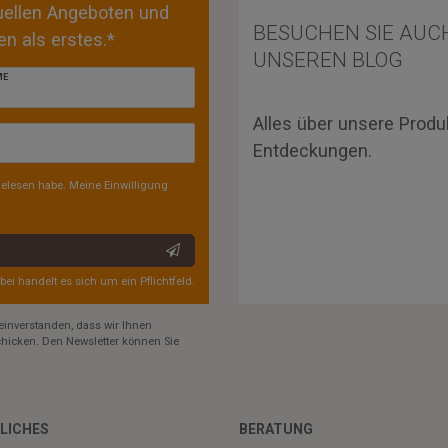
tuellen Angeboten und
BESUCHEN SIE AUC
n als erstes.*
UNSEREN BLOG
ME
Alles über unsere Produ
Entdeckungen.
elesen habe. Meine Einwilligung
rbei handelt es sich um ein Pflichtfeld.
einverstanden, dass wir Ihnen
hicken. Den Newsletter können Sie
LICHES
BERATUNG