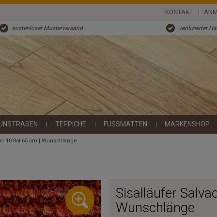
KONTAKT
ANM
kostenloser Musterversand
verifizierter H
UNSTRASEN
TEPPICHE
FUSSMATTEN
MARKENSHOP
dor 10 Rot 65 cm | Wunschlänge
Sisalläufer Salva
Wunschlänge