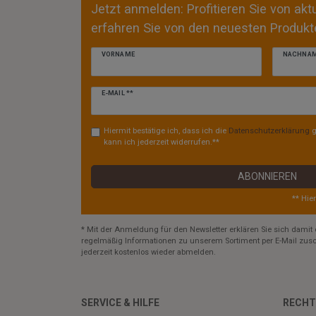
Jetzt anmelden: Profitieren Sie von ak
erfahren Sie von den neuesten Produkte
VORNAME
NACHNA
Newsletter
E-MAIL **
Honig
Hiermit bestätige ich, dass ich die
Daten­schutz­erklärung
g
kann ich jederzeit widerrufen.**
ABONNIEREN
** Hie
* Mit der Anmeldung für den Newsletter erklären Sie sich damit 
regelmäßig Informationen zu unserem Sortiment per E-Mail zusc
jederzeit kostenlos wieder abmelden.
SERVICE & HILFE
RECHT