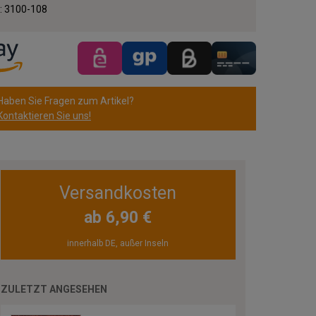
.:
3100-108
Haben Sie Fragen zum Artikel?
Kontaktieren Sie uns!
Versandkosten
ab 6,90 €
innerhalb DE, außer Inseln
ZULETZT ANGESEHEN