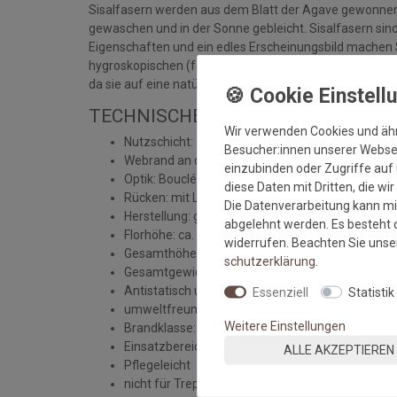
Sisalfasern werden aus dem Blatt der Agave gewonnen. 
gewaschen und in der Sonne gebleicht. Sisalfasern sind 
Eigenschaften und ein edles Erscheinungsbild machen S
hygroskopischen (feuchtigkeitsbindenden) Eigenschaf
da sie auf eine natürliche Weise die Raumverhältnisse r
TECHNISCHE DATEN SISALLÄUFER 
Wir verwenden Cookies und äh
Nutzschicht: 100% Sisal Naturfaser OHNE Einfas
Besucher:innen unserer Webseit
Webrand an den Seiten
einzubinden oder Zugriffe auf 
Optik: Bouclé
diese Daten mit Dritten, die wi
Rücken: mit Latexwaffelrücken
Die Datenverarbeitung kann mit
Herstellung: gewebt
abgelehnt werden. Es besteht d
Florhöhe: ca. 5 mm
widerrufen. Beachten Sie uns
Gesamthöhe: ca. 6 mm
schutz­erklärung
.
Gesamtgewicht: ca. 2400 gr./m²
Antistatisch und Fußbodenheizung geeignet
Essenziell
Statistik
umweltfreundlich
Weitere Einstellungen
Brandklasse: Efl
Einsatzbereich: Wohnbereich
ALLE AKZEPTIEREN
Pflegeleicht
nicht für Treppenstufen geeignet, wegen dem La